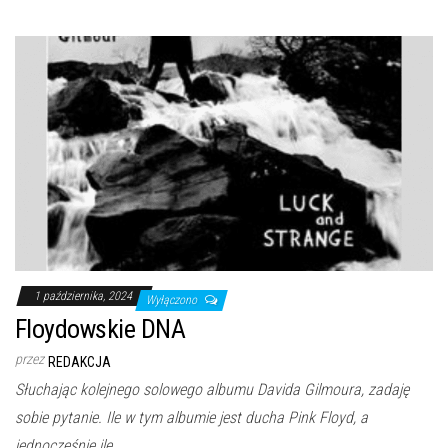
1 października, 2024
Wyłączono
Floydowskie DNA
przez
REDAKCJA
Słuchając kolejnego solowego albumu Davida Gilmoura, zadaję
sobie pytanie. Ile w tym albumie jest ducha Pink Floyd, a
jednocześnie ile…