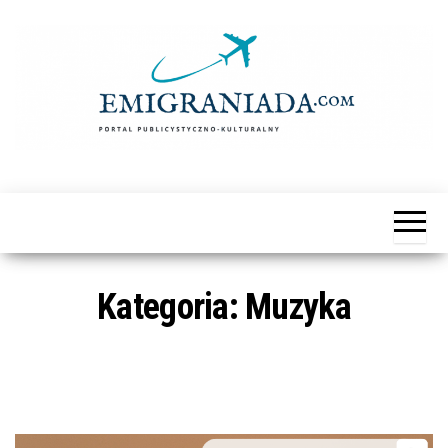
Przejdź
do
treści
Emigraniada
Portal
Publicystyczno-
Kulturalny
Kategoria:
Muzyka