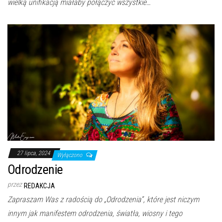
wielką unifikacją miałaby połączyć wszystkie…
27 lipca, 2024
Wyłączono
Odrodzenie
przez
REDAKCJA
Zapraszam Was z radością do „Odrodzenia”, które jest niczym
innym jak manifestem odrodzenia, światła, wiosny i tego