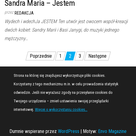
Sandra Maria – Jestem
przez
REDAKCJA
Wydech i wdechJa JESTEM Ten utwór jest owocem współ-kreacji
dwóch kobiet: Sandry Marii i Basi Janygi, do muzyki jednego
mężczyzny…
Stronicowanie
Poprzednie
1
2
3
Następne
wpisów
Strona na której się znajdujesz wykorzystuje pliki cookies.
Korzystamy z tego mechanizmu m.in. w celu prowadzenia statystyk
odwiedzin. Jeśli nie wyrażasz zgody na przesyłanie cookies do
Twojego urządzenia – zmień ustawienia swojej przeglądarki
internetowej.
Więcej o wykorzystaniu cookies…
Dumnie wspierane przez
WordPress
|
Motyw:
Envo Magazine