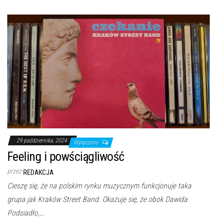
29 października, 2024
Wyłączono
Feeling i powściągliwość
przez
REDAKCJA
Cieszę się, że na polskim rynku muzycznym funkcjonuje taka
grupa jak Kraków Street Band. Okazuje się, że obok Dawida
Podsiadło,…