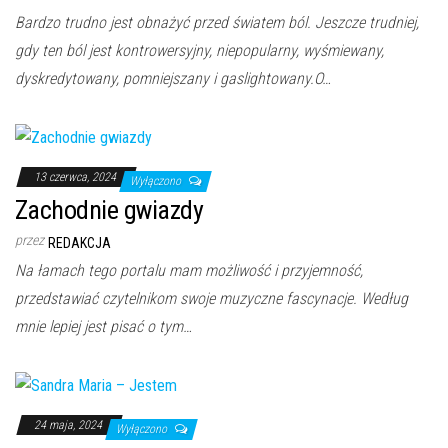
Bardzo trudno jest obnażyć przed światem ból. Jeszcze trudniej,
gdy ten ból jest kontrowersyjny, niepopularny, wyśmiewany,
dyskredytowany, pomniejszany i gaslightowany.O…
13 czerwca, 2024
Wyłączono
Zachodnie gwiazdy
przez
REDAKCJA
Na łamach tego portalu mam możliwość i przyjemność,
przedstawiać czytelnikom swoje muzyczne fascynacje. Według
mnie lepiej jest pisać o tym…
24 maja, 2024
Wyłączono