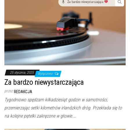
25 stycznia, 2025
Wyłączono
Za bardzo niewystarczająca
przez
REDAKCJA
Tygodniowo spędzam kilkadziesiąt godzin w samotności,
przemierzając setki kilometrów irlandzkich dróg. Przekłada się to
na kolejne pętelki zakręcone w głowie.…