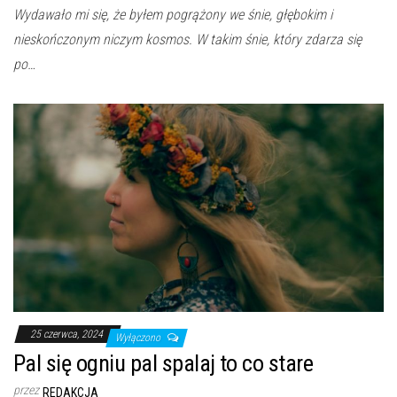
Wydawało mi się, że byłem pogrążony we śnie, głębokim i
nieskończonym niczym kosmos. W takim śnie, który zdarza się
po…
25 czerwca, 2024
Wyłączono
Pal się ogniu pal spalaj to co stare
przez
REDAKCJA