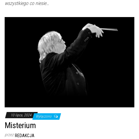
wszystkiego co niesie…
10 lipca, 2024
Wyłączono
Misterium
przez
REDAKCJA