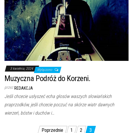
3 kwietnia, 2024
Wyłączono
Muzyczna Podróż do Korzeni.
przez
REDAKCJA
Jeśli chcecie usłyszeć echa głosów waszych słowiańskich
praprzodków, jeśli chcecie poczuć na skórze wiatr dawnych
wierzeń, bóstw i duchów i…
Stronicowanie
Poprzednie
1
2
3