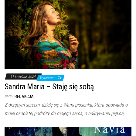
11 kwietnia, 2024
Wyłączono
Sandra Maria – Staję się sobą
przez
REDAKCJA
Z drżącym sercem, dzielę się z Wami piosenką, która opowiada o
mojej osobistej podróży do mojego serca, o odkrywaniu piękna,…