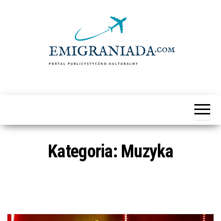
Przejdź
do
treści
Emigraniada
Portal
Publicystyczno-
Kulturalny
Kategoria:
Muzyka