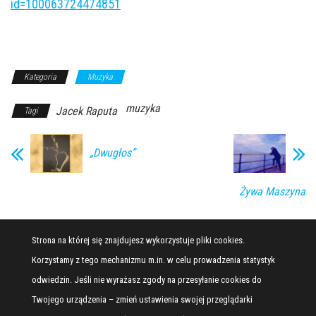
id=100063724474851
Kategoria
Muzyka
muzyka
Jacek Raputa
Tagi
„Dwugłos”
Żywa Maszyna
Strona na której się znajdujesz wykorzystuje pliki cookies.
Korzystamy z tego mechanizmu m.in. w celu prowadzenia statystyk
odwiedzin. Jeśli nie wyrażasz zgody na przesyłanie cookies do
Twojego urządzenia – zmień ustawienia swojej przeglądarki