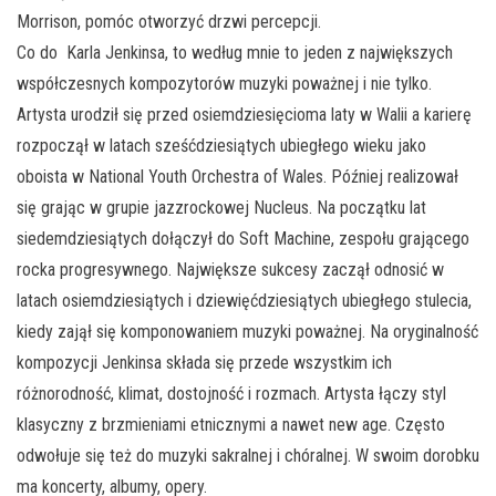
Morrison, pomóc otworzyć drzwi percepcji.
Co do Karla Jenkinsa, to według mnie to jeden z największych
współczesnych kompozytorów muzyki poważnej i nie tylko.
Artysta urodził się przed osiemdziesięcioma laty w Walii a karierę
rozpoczął w latach sześćdziesiątych ubiegłego wieku jako
oboista w National Youth Orchestra of Wales. Później realizował
się grając w grupie jazzrockowej Nucleus. Na początku lat
siedemdziesiątych dołączył do Soft Machine, zespołu grającego
rocka progresywnego. Największe sukcesy zaczął odnosić w
latach osiemdziesiątych i dziewięćdziesiątych ubiegłego stulecia,
kiedy zajął się komponowaniem muzyki poważnej. Na oryginalność
kompozycji Jenkinsa składa się przede wszystkim ich
różnorodność, klimat, dostojność i rozmach. Artysta łączy styl
klasyczny z brzmieniami etnicznymi a nawet new age. Często
odwołuje się też do muzyki sakralnej i chóralnej. W swoim dorobku
ma koncerty, albumy, opery.