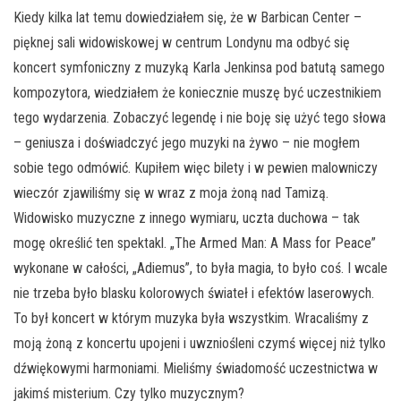
Kiedy kilka lat temu dowiedziałem się, że w Barbican Center –
pięknej sali widowiskowej w centrum Londynu ma odbyć się
koncert symfoniczny z muzyką Karla Jenkinsa pod batutą samego
kompozytora, wiedziałem że koniecznie muszę być uczestnikiem
tego wydarzenia. Zobaczyć legendę i nie boję się użyć tego słowa
– geniusza i doświadczyć jego muzyki na żywo – nie mogłem
sobie tego odmówić. Kupiłem więc bilety i w pewien malowniczy
wieczór zjawiliśmy się w wraz z moja żoną nad Tamizą.
Widowisko muzyczne z innego wymiaru, uczta duchowa – tak
mogę określić ten spektakl. „The Armed Man: A Mass for Peace”
wykonane w całości, „Adiemus”, to była magia, to było coś. I wcale
nie trzeba było blasku kolorowych świateł i efektów laserowych.
To był koncert w którym muzyka była wszystkim. Wracaliśmy z
moją żoną z koncertu upojeni i uwzniośleni czymś więcej niż tylko
dźwiękowymi harmoniami. Mieliśmy świadomość uczestnictwa w
jakimś misterium. Czy tylko muzycznym?