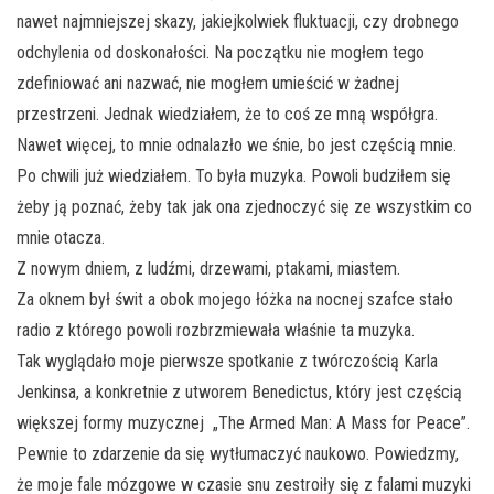
nawet najmniejszej skazy, jakiejkolwiek fluktuacji, czy drobnego
odchylenia od doskonałości. Na początku nie mogłem tego
zdefiniować ani nazwać, nie mogłem umieścić w żadnej
przestrzeni. Jednak wiedziałem, że to coś ze mną współgra.
Nawet więcej, to mnie odnalazło we śnie, bo jest częścią mnie.
Po chwili już wiedziałem. To była muzyka. Powoli budziłem się
żeby ją poznać, żeby tak jak ona zjednoczyć się ze wszystkim co
mnie otacza.
Z nowym dniem, z ludźmi, drzewami, ptakami, miastem.
Za oknem był świt a obok mojego łóżka na nocnej szafce stało
radio z którego powoli rozbrzmiewała właśnie ta muzyka.
Tak wyglądało moje pierwsze spotkanie z twórczością Karla
Jenkinsa, a konkretnie z utworem Benedictus, który jest częścią
większej formy muzycznej „The Armed Man: A Mass for Peace”.
Pewnie to zdarzenie da się wytłumaczyć naukowo. Powiedzmy,
że moje fale mózgowe w czasie snu zestroiły się z falami muzyki