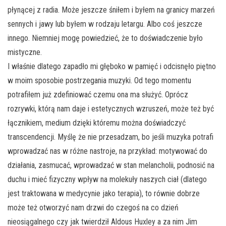
płynącej z radia. Może jeszcze śniłem i byłem na granicy marzeń
sennych i jawy lub byłem w rodzaju letargu. Albo coś jeszcze
innego. Niemniej mogę powiedzieć, że to doświadczenie było
mistyczne.
I właśnie dlatego zapadło mi głęboko w pamięć i odcisnęło piętno
w moim sposobie postrzegania muzyki. Od tego momentu
potrafiłem już zdefiniować czemu ona ma służyć. Oprócz
rozrywki, którą nam daje i estetycznych wzruszeń, może też być
łącznikiem, medium dzięki któremu można doświadczyć
transcendencji. Myślę że nie przesadzam, bo jeśli muzyka potrafi
wprowadzać nas w różne nastroje, na przykład: motywować do
działania, zasmucać, wprowadzać w stan melancholii, podnosić na
duchu i mieć fizyczny wpływ na molekuły naszych ciał (dlatego
jest traktowana w medycynie jako terapia), to równie dobrze
może też otworzyć nam drzwi do czegoś na co dzień
nieosiągalnego czy jak twierdził Aldous Huxley a za nim Jim