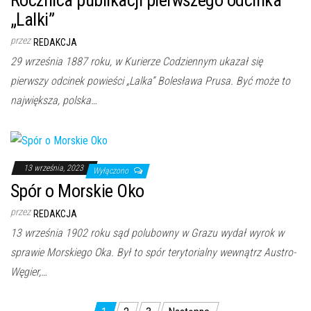
„Lalki”
przez
REDAKCJA
29 września 1887 roku, w Kurierze Codziennym ukazał się
pierwszy odcinek powieści „Lalka” Bolesława Prusa. Być może to
największa, polska…
13 września, 2023
Wyłączono
Spór o Morskie Oko
przez
REDAKCJA
13 września 1902 roku sąd polubowny w Grazu wydał wyrok w
sprawie Morskiego Oka. Był to spór terytorialny wewnątrz Austro-
Węgier,…