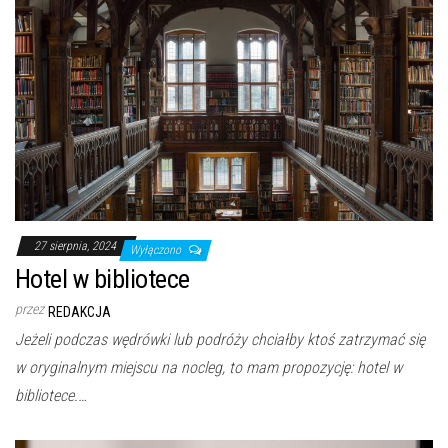
27 sierpnia, 2024
Wyłączono
Hotel w bibliotece
przez
REDAKCJA
Jeżeli podczas wędrówki lub podróży chciałby ktoś zatrzymać się
w oryginalnym miejscu na nocleg, to mam propozycję: hotel w
bibliotece.…