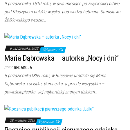
9 pażdziernika 1610 roku, w dwa miesiące po zwycięskiej bitwie
pod Kłuszynem polskie wojsko, pod wodzą hetmana Stanisława
Żółkiewskiego weszło…
6 października, 2023
Wyłączono
Maria Dąbrowska – autorka „Nocy i dni”
przez
REDAKCJA
6 października1889 roku, w Russowie urodziła się Maria
Dąbrowska, eseistka, tłumaczka, a przede wszystkim –
powieściopisarka. Jej najbardziej znanym dziełem…
29 września, 2023
Wyłączono
Rocznica publikacji pierwszego odcinka