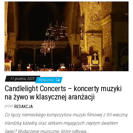
11 grudnia, 2023
Wyłączono
Candlelight Concerts – koncerty muzyki
na żywo w klasycznej aranżacji
przez
REDAKCJA
Co łączy niemieckiego kompozytora muzyki filmowej z XII-wieczną
irlandzką katedrą oraz setkami migających ciepłym światłem
świec? Wydarzenie muzyczne, które odbywa…