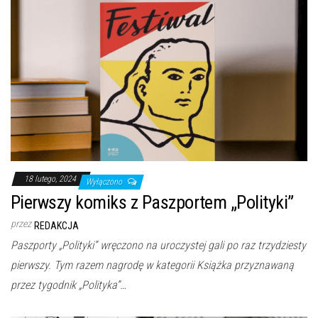
18 lutego, 2024
Wyłączono
Pierwszy komiks z Paszportem „Polityki”
przez
REDAKCJA
Paszporty „Polityki” wręczono na uroczystej gali po raz trzydziesty
pierwszy. Tym razem nagrodę w kategorii Książka przyznawaną
przez tygodnik „Polityka”…