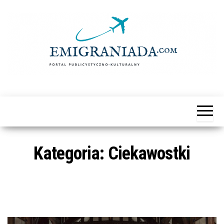
Przejdź
do
treści
Emigraniada
Portal
Publicystyczno-
Kulturalny
Kategoria:
Ciekawostki