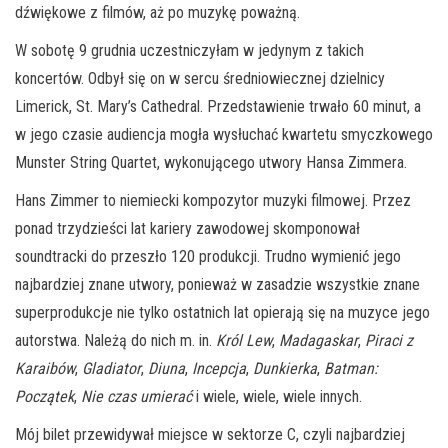
dźwiękowe z filmów, aż po muzykę poważną.
W sobotę 9 grudnia uczestniczyłam w jedynym z takich
koncertów. Odbył się on w sercu średniowiecznej dzielnicy
Limerick, St. Mary’s Cathedral. Przedstawienie trwało 60 minut, a
w jego czasie audiencja mogła wysłuchać kwartetu smyczkowego
Munster String Quartet, wykonującego utwory Hansa Zimmera.
Hans Zimmer to niemiecki kompozytor muzyki filmowej. Przez
ponad trzydzieści lat kariery zawodowej skomponował
soundtracki do przeszło 120 produkcji. Trudno wymienić jego
najbardziej znane utwory, ponieważ w zasadzie wszystkie znane
superprodukcje nie tylko ostatnich lat opierają się na muzyce jego
autorstwa. Należą do nich m. in.
Król Lew
,
Madagaskar
,
Piraci z
Karaibów
,
Gladiator
,
Diuna
,
Incepcja
,
Dunkierka
,
Batman:
Początek
,
Nie czas umierać
i wiele, wiele, wiele innych.
Mój bilet przewidywał miejsce w sektorze C, czyli najbardziej