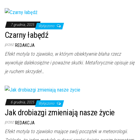
7 grudnia, 2025
Wyłączono
Czarny łabędź
przez
REDAKCJA
Efekt motyla to zjawisko, w którym obiektywnie błaha rzecz
wywołuje dalekosiężne i poważne skutki. Metaforycznie opisuje się
je ruchem skrzydeł…
6 grudnia, 2025
Wyłączono
Jak drobiazgi zmieniają nasze życie
przez
REDAKCJA
Efekt motyla to zjawisko mające swój początek w meteorologii.