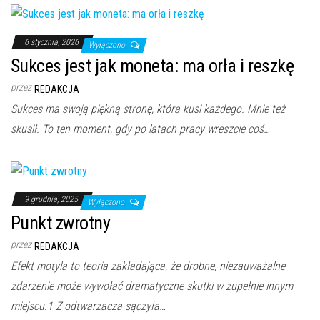
6 stycznia, 2026
Wyłączono
Sukces jest jak moneta: ma orła i reszkę
przez
REDAKCJA
Sukces ma swoją piękną stronę, która kusi każdego. Mnie też
skusił. To ten moment, gdy po latach pracy wreszcie coś…
9 grudnia, 2025
Wyłączono
Punkt zwrotny
przez
REDAKCJA
Efekt motyla to teoria zakładająca, że drobne, niezauważalne
zdarzenie może wywołać dramatyczne skutki w zupełnie innym
miejscu.1 Z odtwarzacza sączyła…