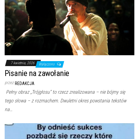
7 kwietnia, 2026
Wyłączono
Pisanie na zawołanie
przez
REDAKCJA
Pełny obraz „Trójgłosu” to rzecz zrealizowana – nie bójmy się
tego słowa – z rozmachem. Dwuletni okres powstania tekstów
na…