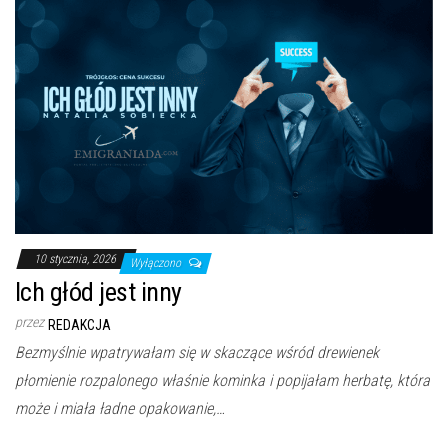
10 stycznia, 2026
Wyłączono
Ich głód jest inny
przez
REDAKCJA
Bezmyślnie wpatrywałam się w skaczące wśród drewienek
płomienie rozpalonego właśnie kominka i popijałam herbatę, która
może i miała ładne opakowanie,…