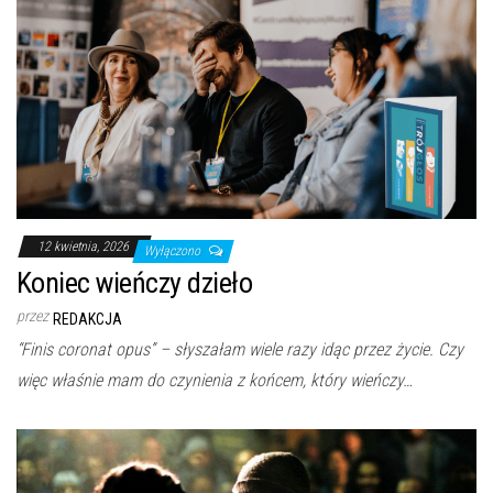
12 kwietnia, 2026
Wyłączono
Koniec wieńczy dzieło
przez
REDAKCJA
“Finis coronat opus” – słyszałam wiele razy idąc przez życie. Czy
więc właśnie mam do czynienia z końcem, który wieńczy…