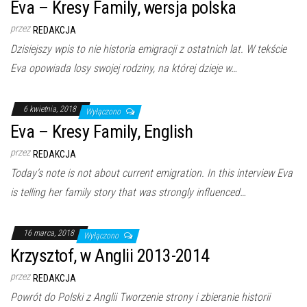
Eva – Kresy Family, wersja polska
przez
REDAKCJA
Dzisiejszy wpis to nie historia emigracji z ostatnich lat. W tekście
Eva opowiada losy swojej rodziny, na której dzieje w…
6 kwietnia, 2018
Wyłączono
Eva – Kresy Family, English
przez
REDAKCJA
Today’s note is not about current emigration. In this interview Eva
is telling her family story that was strongly influenced…
16 marca, 2018
Wyłączono
Krzysztof, w Anglii 2013-2014
przez
REDAKCJA
Powrót do Polski z Anglii Tworzenie strony i zbieranie historii