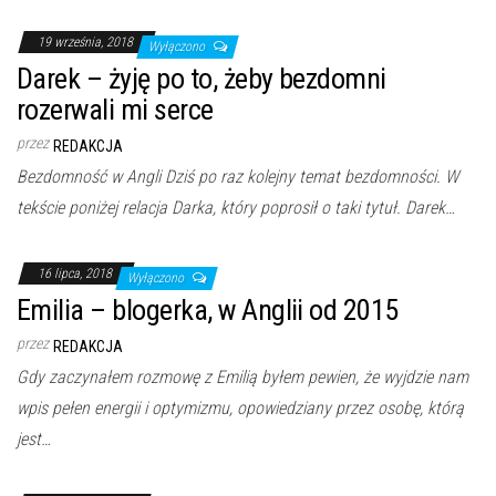
19 września, 2018
Wyłączono
Darek – żyję po to, żeby bezdomni
rozerwali mi serce
przez
REDAKCJA
Bezdomność w Angli Dziś po raz kolejny temat bezdomności. W
tekście poniżej relacja Darka, który poprosił o taki tytuł. Darek…
16 lipca, 2018
Wyłączono
Emilia – blogerka, w Anglii od 2015
przez
REDAKCJA
Gdy zaczynałem rozmowę z Emilią byłem pewien, że wyjdzie nam
wpis pełen energii i optymizmu, opowiedziany przez osobę, którą
jest…