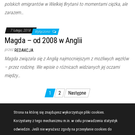
polskich emigrantów w Wielkiej Brytanii to momentami ciężka, ale
zarazem…
7 lutego, 2018
Wyłączono
Magda – od 2008 w Anglii
przez
REDAKCJA
Magda związała się z Anglią najmocniejszym z możliwych węzłów
– przez rodzinę. We wpisie o różnicach widzianych jej oczami
między…
Stronicowanie
1
2
Następne
wpisów
Strona na której się znajdujesz wykorzystuje pliki cookies.
Korzystamy z tego mechanizmu m.in. w celu prowadzenia statystyk
odwiedzin. Jeśli nie wyrażasz zgody na przesyłanie cookies do