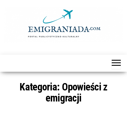
Przejdź
do
treści
Emigraniada
Portal
Publicystyczno-
Kulturalny
Kategoria:
Opowieści z
emigracji