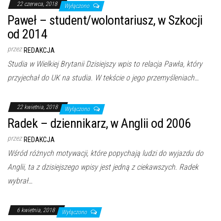
22 czerwca, 2018
Wyłączono
Paweł – student/wolontariusz, w Szkocji
od 2014
przez
REDAKCJA
Studia w Wielkiej Brytanii Dzisiejszy wpis to relacja Pawła, który
przyjechał do UK na studia. W tekście o jego przemyśleniach…
22 kwietnia, 2018
Wyłączono
Radek – dziennikarz, w Anglii od 2006
przez
REDAKCJA
Wśród różnych motywacji, które popychają ludzi do wyjazdu do
Anglii, ta z dzisiejszego wpisy jest jedną z ciekawszych. Radek
wybrał…
6 kwietnia, 2018
Wyłączono