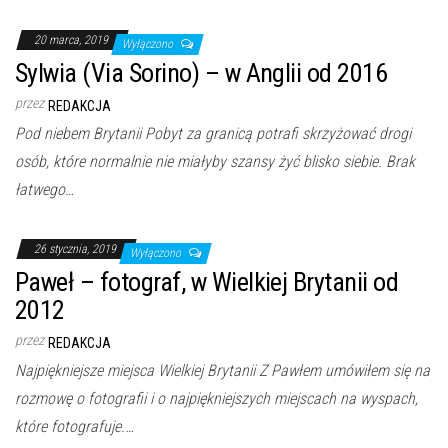
20 marca, 2019
Wyłączono
Sylwia (Via Sorino) – w Anglii od 2016
przez
REDAKCJA
Pod niebem Brytanii Pobyt za granicą potrafi skrzyżować drogi
osób, które normalnie nie miałyby szansy żyć blisko siebie. Brak
łatwego…
26 stycznia, 2019
Wyłączono
Paweł – fotograf, w Wielkiej Brytanii od
2012
przez
REDAKCJA
Najpiękniejsze miejsca Wielkiej Brytanii Z Pawłem umówiłem się na
rozmowę o fotografii i o najpiękniejszych miejscach na wyspach,
które fotografuje.…