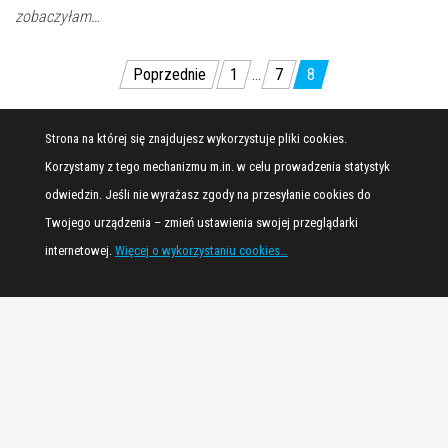
zobaczyłam…
Stronicowanie
Poprzednie
1
…
7
8
wpisów
Strona na której się znajdujesz wykorzystuje pliki cookies.
Korzystamy z tego mechanizmu m.in. w celu prowadzenia statystyk
odwiedzin. Jeśli nie wyrażasz zgody na przesyłanie cookies do
Twojego urządzenia – zmień ustawienia swojej przeglądarki
internetowej.
Więcej o wykorzystaniu cookies…
Dumnie wspierane przez
WordPress
|
Motyw:
Envo Magazine