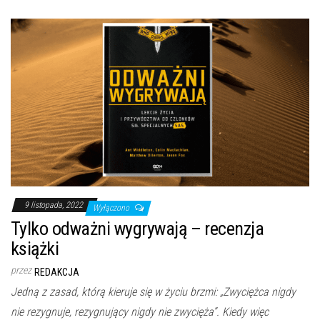
9 listopada, 2022
Wyłączono
Tylko odważni wygrywają – recenzja
książki
przez
REDAKCJA
Jedną z zasad, którą kieruje się w życiu brzmi: „Zwyciężca nigdy
nie rezygnuje, rezygnujący nigdy nie zwycięża”. Kiedy więc