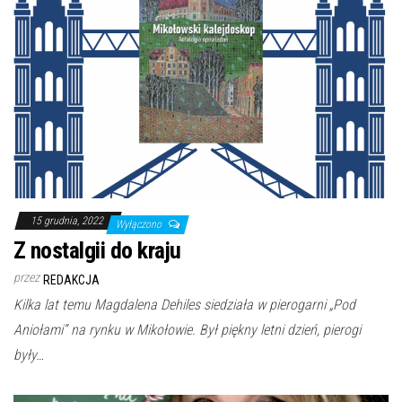
15 grudnia, 2022
Wyłączono
Z nostalgii do kraju
przez
REDAKCJA
Kilka lat temu Magdalena Dehiles siedziała w pierogarni „Pod
Aniołami” na rynku w Mikołowie. Był piękny letni dzień, pierogi
były…