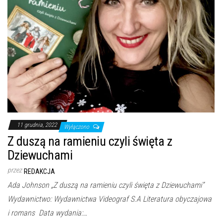
11 grudnia, 2022
Wyłączono
Z duszą na ramieniu czyli święta z
Dziewuchami
przez
REDAKCJA
Ada Johnson „Z duszą na ramieniu czyli święta z Dziewuchami”
Wydawnictwo: Wydawnictwa Videograf S.A Literatura obyczajowa
i romans Data wydania:…