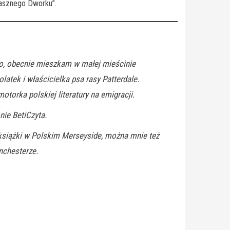
trasznego Dworku”.
o, obecnie mieszkam w małej mieścinie
tek i właścicielka psa rasy Patterdale.
torka polskiej literatury na emigracji.
nie BetiCzyta.
książki w Polskim Merseyside, można mnie też
nchesterze.