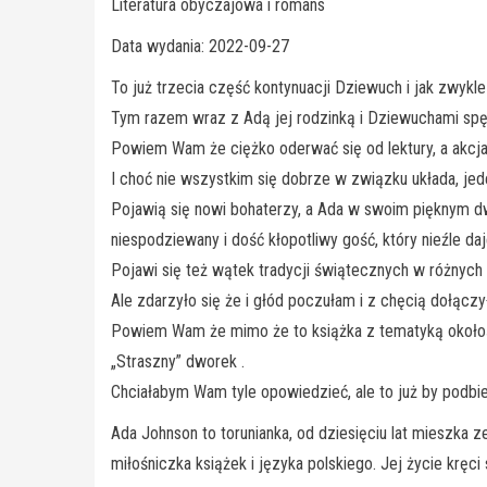
Literatura obyczajowa i romans
Data wydania: 2022-09-27
To już trzecia część kontynuacji Dziewuch i jak zwykle 
Tym razem wraz z Adą jej rodzinką i Dziewuchami sp
Powiem Wam że ciężko oderwać się od lektury, a akcja 
I choć nie wszystkim się dobrze w związku układa, je
Pojawią się nowi bohaterzy, a Ada w swoim pięknym dw
niespodziewany i dość kłopotliwy gość, który nieźle d
Pojawi się też wątek tradycji świątecznych w różnych k
Ale zdarzyło się że i głód poczułam i z chęcią dołą
Powiem Wam że mimo że to książka z tematyką okołośw
„Straszny” dworek .
Chciałabym Wam tyle opowiedzieć, ale to już by podbie
Ada Johnson to torunianka, od dziesięciu lat mieszka
miłośniczka książek i języka polskiego. Jej życie kręci