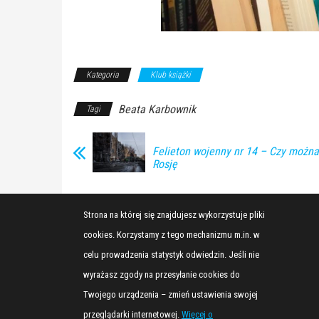
Kategoria
Klub książki
Beata Karbownik
Tagi
Felieton wojenny nr 14 – Czy możn
Rosję
Strona na której się znajdujesz wykorzystuje pliki
cookies. Korzystamy z tego mechanizmu m.in. w
celu prowadzenia statystyk odwiedzin. Jeśli nie
wyrażasz zgody na przesyłanie cookies do
Twojego urządzenia – zmień ustawienia swojej
przeglądarki internetowej.
Więcej o