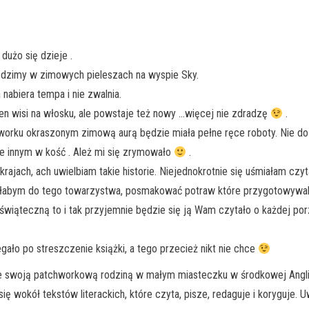
dużo się dzieje .
ędzimy w zimowych pieleszach na wyspie Sky.
nabiera tempa i nie zwalnia.
den wisi na włosku, ale powstaje też nowy …więcej nie zdradzę
.
orku okraszonym zimową aurą będzie miała pełne ręce roboty. Nie dość 
aje innym w kość . Ależ mi się zrymowało
.
rajach, ach uwielbiam takie historie. Niejednokrotnie się uśmiałam czyt
czyłabym do tego towarzystwa, posmakować potraw które przygotowywal
iąteczną to i tak przyjemnie będzie się ją Wam czytało o każdej por
gało po streszczenie książki, a tego przecież nikt nie chce
 ze swoją patchworkową rodziną w małym miasteczku w środkowej Angli
 się wokół tekstów literackich, które czyta, pisze, redaguje i koryguje. 