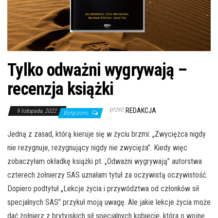
Tylko odważni wygrywają –
recenzja książki
przez
REDAKCJA
9 listopada, 2022
Wyłączono
Jedną z zasad, którą kieruje się w życiu brzmi: „Zwyciężca nigdy
nie rezygnuje, rezygnujący nigdy nie zwycięża”. Kiedy więc
zobaczyłam okładkę książki pt. „Odważni wygrywają” autorstwa
czterech żołnierzy SAS uznałam tytuł za oczywistą oczywistość.
Dopiero podtytuł „Lekcje życia i przywództwa od członków sił
specjalnych SAS” przykuł moją uwagę. Ale jakie lekcje życia może
dać żołnierz z brytyjskich sił specjalnych kobiecie, która o wojnę