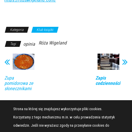
Kategoria
Klub książki
Róża Wigeland
opinia
Tagi
Zupa
Zapis
pomidorowa ze
codzienności
słonecznikami
Strona na której się znajdujesz wykorzystuje pliki cookies.
Korzystamy z tego mechanizmu m.in. w celu prowadzenia statystyk
odwiedzin. Jeśli nie wyrażasz zgody na przesyłanie cookies do