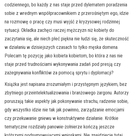
codziennego, bo każdy z nas staje przed dylematem poradzenia
sobie z wrednym współpracownikiem z przerośniętym ego, idzie
na rozmowę o pracę czy musi wyjść z kryzysowej rodzinnej
sytuacji. Okładka zachęci raczej mężczyzn niż kobiety do
zaczytania się, ale niech płeć piękna nie łudzi się, że skuteczność
w działaniu w dzisiejszych czasach to tylko męska domena.
Polecam tę pozycję jako kobieta kobietom, bo która z nas nie
staje przed trudnościami wykonywania zadań pod presją czy
zażegnywania konfliktów za pomocą sprytu i dyplomacji?
Książka jest napisana zrozumiałym i przystępnym językiem, bez
zbytniego przeintelektualizowania i branżowego żargonu. Autorzy
poruszają takie aspekty jak pokonywanie strachu, radzenie sobie,
gdy wszystko idzie nie tak jak powinno, zarządzanie emocjami
czy przekuwanie gniewu w konstruktywne działanie. Krótkie
tematyczne rozdziały panowie-żołnierze kończą jeszcze
krótszymi podsumowującymi wnioskami. Nie znajdziecie tutaj