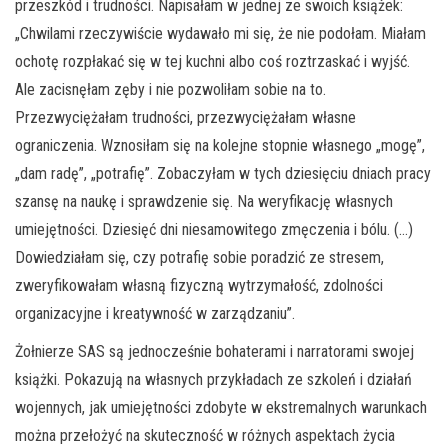
przeszkód i trudności. Napisałam w jednej ze swoich książek:
„Chwilami rzeczywiście wydawało mi się, że nie podołam. Miałam
ochotę rozpłakać się w tej kuchni albo coś roztrzaskać i wyjść.
Ale zacisnęłam zęby i nie pozwoliłam sobie na to.
Przezwyciężałam trudności, przezwyciężałam własne
ograniczenia. Wznosiłam się na kolejne stopnie własnego „mogę”,
„dam radę”, „potrafię”. Zobaczyłam w tych dziesięciu dniach pracy
szansę na naukę i sprawdzenie się. Na weryfikację własnych
umiejętności. Dziesięć dni niesamowitego zmęczenia i bólu. (…)
Dowiedziałam się, czy potrafię sobie poradzić ze stresem,
zweryfikowałam własną fizyczną wytrzymałość, zdolności
organizacyjne i kreatywność w zarządzaniu”.
Żołnierze SAS są jednocześnie bohaterami i narratorami swojej
książki. Pokazują na własnych przykładach ze szkoleń i działań
wojennych, jak umiejętności zdobyte w ekstremalnych warunkach
można przełożyć na skuteczność w różnych aspektach życia