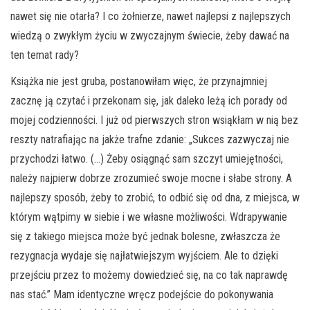
nawet się nie otarła? I co żołnierze, nawet najlepsi z najlepszych
wiedzą o zwykłym życiu w zwyczajnym świecie, żeby dawać na
ten temat rady?
Książka nie jest gruba, postanowiłam więc, że przynajmniej
zacznę ją czytać i przekonam się, jak daleko leżą ich porady od
mojej codzienności. I już od pierwszych stron wsiąkłam w nią bez
reszty natrafiając na jakże trafne zdanie: „Sukces zazwyczaj nie
przychodzi łatwo. (…) Żeby osiągnąć sam szczyt umiejętności,
należy najpierw dobrze zrozumieć swoje mocne i słabe strony. A
najlepszy sposób, żeby to zrobić, to odbić się od dna, z miejsca, w
którym wątpimy w siebie i we własne możliwości. Wdrapywanie
się z takiego miejsca może być jednak bolesne, zwłaszcza że
rezygnacja wydaje się najłatwiejszym wyjściem. Ale to dzięki
przejściu przez to możemy dowiedzieć się, na co tak naprawdę
nas stać.” Mam identyczne wręcz podejście do pokonywania