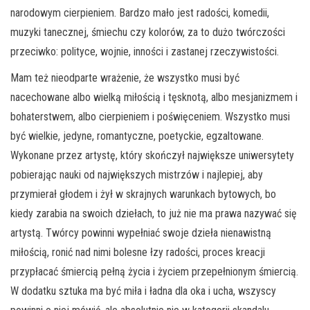
narodowym cierpieniem. Bardzo mało jest radości, komedii,
muzyki tanecznej, śmiechu czy kolorów, za to dużo twórczości
przeciwko: polityce, wojnie, inności i zastanej rzeczywistości.
Mam też nieodparte wrażenie, że wszystko musi być
nacechowane albo wielką miłością i tęsknotą, albo mesjanizmem i
bohaterstwem, albo cierpieniem i poświęceniem. Wszystko musi
być wielkie, jedyne, romantyczne, poetyckie, egzaltowane.
Wykonane przez artystę, który skończył największe uniwersytety
pobierając nauki od największych mistrzów i najlepiej, aby
przymierał głodem i żył w skrajnych warunkach bytowych, bo
kiedy zarabia na swoich dziełach, to już nie ma prawa nazywać się
artystą. Twórcy powinni wypełniać swoje dzieła nienawistną
miłością, ronić nad nimi bolesne łzy radości, proces kreacji
przypłacać śmiercią pełną życia i życiem przepełnionym śmiercią.
W dodatku sztuka ma być miła i ładna dla oka i ucha, wszyscy