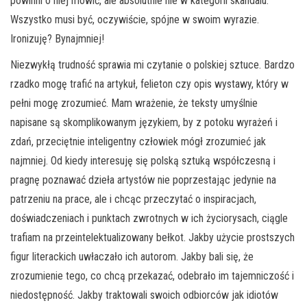
powinni o niej mówić, ale absolutnie nie w kategorii skandalu.
Wszystko musi być, oczywiście, spójne w swoim wyrazie.
Ironizuję? Bynajmniej!
Niezwykłą trudność sprawia mi czytanie o polskiej sztuce. Bardzo
rzadko mogę trafić na artykuł, felieton czy opis wystawy, który w
pełni mogę zrozumieć. Mam wrażenie, że teksty umyślnie
napisane są skomplikowanym językiem, by z potoku wyrażeń i
zdań, przeciętnie inteligentny człowiek mógł zrozumieć jak
najmniej. Od kiedy interesuję się polską sztuką współczesną i
pragnę poznawać dzieła artystów nie poprzestając jedynie na
patrzeniu na prace, ale i chcąc przeczytać o inspiracjach,
doświadczeniach i punktach zwrotnych w ich życiorysach, ciągle
trafiam na przeintelektualizowany bełkot. Jakby użycie prostszych
figur literackich uwłaczało ich autorom. Jakby bali się, że
zrozumienie tego, co chcą przekazać, odebrało im tajemniczość i
niedostępność. Jakby traktowali swoich odbiorców jak idiotów