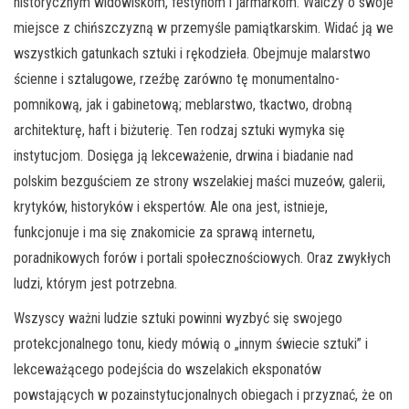
historycznym widowiskom, festynom i jarmarkom. Walczy o swoje
miejsce z chińszczyzną w przemyśle pamiątkarskim. Widać ją we
wszystkich gatunkach sztuki i rękodzieła. Obejmuje malarstwo
ścienne i sztalugowe, rzeźbę zarówno tę monumentalno-
pomnikową, jak i gabinetową; meblarstwo, tkactwo, drobną
architekturę, haft i biżuterię. Ten rodzaj sztuki wymyka się
instytucjom. Dosięga ją lekceważenie, drwina i biadanie nad
polskim bezguściem ze strony wszelakiej maści muzeów, galerii,
krytyków, historyków i ekspertów. Ale ona jest, istnieje,
funkcjonuje i ma się znakomicie za sprawą internetu,
poradnikowych forów i portali społecznościowych. Oraz zwykłych
ludzi, którym jest potrzebna.
Wszyscy ważni ludzie sztuki powinni wyzbyć się swojego
protekcjonalnego tonu, kiedy mówią o „innym świecie sztuki” i
lekceważącego podejścia do wszelakich eksponatów
powstających w pozainstytucjonalnych obiegach i przyznać, że on