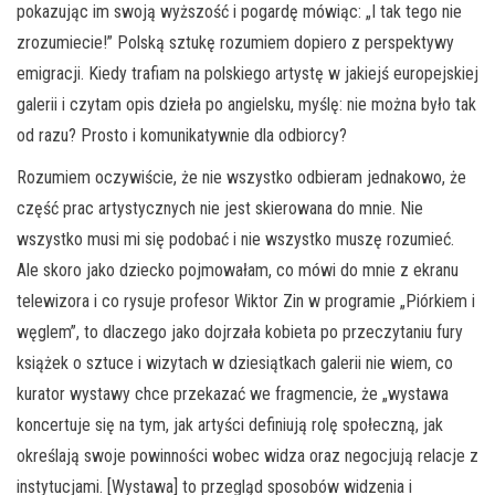
pokazując im swoją wyższość i pogardę mówiąc: „I tak tego nie
zrozumiecie!” Polską sztukę rozumiem dopiero z perspektywy
emigracji. Kiedy trafiam na polskiego artystę w jakiejś europejskiej
galerii i czytam opis dzieła po angielsku, myślę: nie można było tak
od razu? Prosto i komunikatywnie dla odbiorcy?
Rozumiem oczywiście, że nie wszystko odbieram jednakowo, że
część prac artystycznych nie jest skierowana do mnie. Nie
wszystko musi mi się podobać i nie wszystko muszę rozumieć.
Ale skoro jako dziecko pojmowałam, co mówi do mnie z ekranu
telewizora i co rysuje profesor Wiktor Zin w programie „Piórkiem i
węglem”, to dlaczego jako dojrzała kobieta po przeczytaniu fury
książek o sztuce i wizytach w dziesiątkach galerii nie wiem, co
kurator wystawy chce przekazać we fragmencie, że „wystawa
koncertuje się na tym, jak artyści definiują rolę społeczną, jak
określają swoje powinności wobec widza oraz negocjują relacje z
instytucjami. [Wystawa] to przegląd sposobów widzenia i