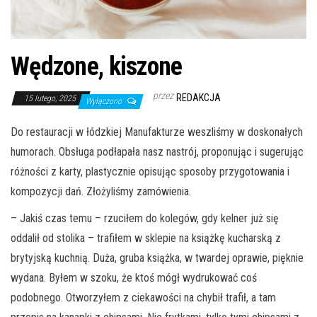
Wędzone, kiszone
przez
REDAKCJA
15 lutego, 2025
Wyłączono
Do restauracji w łódzkiej Manufakturze weszliśmy w doskonałych
humorach. Obsługa podłapała nasz nastrój, proponując i sugerując
różności z karty, plastycznie opisując sposoby przygotowania i
kompozycji dań. Złożyliśmy zamówienia.
– Jakiś czas temu – rzuciłem do kolegów, gdy kelner już się
oddalił od stolika – trafiłem w sklepie na książkę kucharską z
brytyjską kuchnią. Duża, gruba książka, w twardej oprawie, pięknie
wydana. Byłem w szoku, że ktoś mógł wydrukować coś
podobnego. Otworzyłem z ciekawości na chybił trafił, a tam