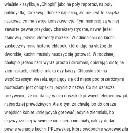
właśnie klasyfikuje „Chłopki” jako na poły reportaż, na poły
publicystkę. Ciekawą i dobrze napisaną, ale nie jest to książka
naukowa, co ma swoje konsekwencje. Tym niemniej są w niej
zawarte pewne przykłady charakterystyczne, nawet jeżeli
stanowią jedynie elementy mozaiki. W odniesieniu do kuchni
zaskoczyły mnie historie chłopek, które idąc na służbę do
dworskiej kuchni musiały nauczyć się gotować. W rodzinnej
chałupie jadano nam wyraz prosto i skromnie, opierając dietę na
ziemniakach, chlebie, mleku czy kaszy. Chłopski stół na
współczesnym weselu, uginający się od mięsa pod przeróżnymi
postaciami jest chłopskim jedynie z nazwy. Co nie oznacza
oczywiście, że nie da się w nim doszukać pewnych elementów jak
najbardziej prawdziwych. Ale o tym za chwilę, bo do obrazu
wiejskich kobiet umiejących gotować jedynie ziemniaki, bo
najzwyczajniej w świecie nic innego nie miały, należy dodać
pewne wariacje kuchni PRLowskiej, która swobodnie wprowadziła