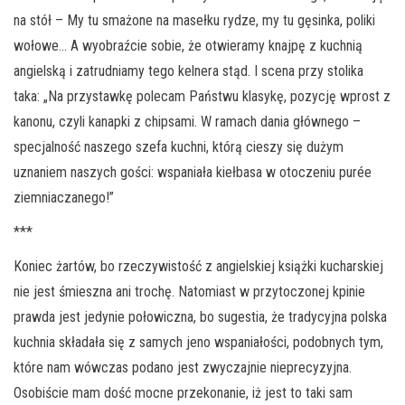
na stół – My tu smażone na masełku rydze, my tu gęsinka, poliki
wołowe… A wyobraźcie sobie, że otwieramy knajpę z kuchnią
angielską i zatrudniamy tego kelnera stąd. I scena przy stolika
taka: „Na przystawkę polecam Państwu klasykę, pozycję wprost z
kanonu, czyli kanapki z chipsami. W ramach dania głównego –
specjalność naszego szefa kuchni, którą cieszy się dużym
uznaniem naszych gości: wspaniała kiełbasa w otoczeniu purée
ziemniaczanego!”
***
Koniec żartów, bo rzeczywistość z angielskiej książki kucharskiej
nie jest śmieszna ani trochę. Natomiast w przytoczonej kpinie
prawda jest jedynie połowiczna, bo sugestia, że tradycyjna polska
kuchnia składała się z samych jeno wspaniałości, podobnych tym,
które nam wówczas podano jest zwyczajnie nieprecyzyjna.
Osobiście mam dość mocne przekonanie, iż jest to taki sam