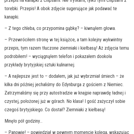
przepis na kanapki z chipsami. Nie frytkami, tylko tymi chipsami z
torebki. Przepis! A obok zdjęcie sugerujące jak podawać te
kanapki.
– Z tego chleba, co przypomina gąbkę? – kiwnąłem głowa.
– Przewróciłem stronę w tej książce, a tam kolejny wykwintny
przepis, tym razem tłuczone ziemniaki i kiełbasą! Aż zdjęcia temu
podrobiłem! – wyciągnąłem telefon i pokazałem dookoła
przykłady brytyjskiej sztuki kulinarnej.
– A najlepsze jest to – dodałem, jak już wybrzmiał śmiech – że
kilka dni później jechaliśmy do Edynburga z gościem z Niemiec.
Zatrzymaliśmy się przy autostradzie w knajpie naprawdę ładnej i
czystej, położonej już w górach. No klasa! I gość zażyczył sobie
czegoś brytyjskiego. Co dostał? Ziemniaki z kiełbasą!
Minęło pół godziny…
– Panowie! – powiedział w pewnym momencie kolega, wskazując