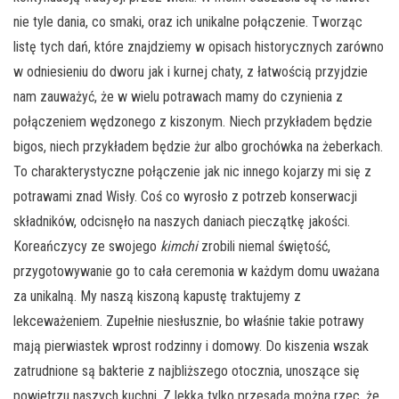
nie tyle dania, co smaki, oraz ich unikalne połączenie. Tworząc
listę tych dań, które znajdziemy w opisach historycznych zarówno
w odniesieniu do dworu jak i kurnej chaty, z łatwością przyjdzie
nam zauważyć, że w wielu potrawach mamy do czynienia z
połączeniem wędzonego z kiszonym. Niech przykładem będzie
bigos, niech przykładem będzie żur albo grochówka na żeberkach.
To charakterystyczne połączenie jak nic innego kojarzy mi się z
potrawami znad Wisły. Coś co wyrosło z potrzeb konserwacji
składników, odcisnęło na naszych daniach pieczątkę jakości.
Koreańczycy ze swojego
kimchi
zrobili niemal świętość,
przygotowywanie go to cała ceremonia w każdym domu uważana
za unikalną. My naszą kiszoną kapustę traktujemy z
lekceważeniem. Zupełnie niesłusznie, bo właśnie takie potrawy
mają pierwiastek wprost rodzinny i domowy. Do kiszenia wszak
zatrudnione są bakterie z najbliższego otocznia, unoszące się
powietrzu naszych kuchni. Z lekką tylko przesadą można rzec, że