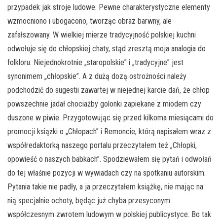
przypadek jak stroje ludowe. Pewne charakterystyczne elementy
wzmocniono i ubogacono, tworząc obraz barwny, ale
zafałszowany. W wielkiej mierze tradycyjność polskiej kuchni
odwołuje się do chłopskiej chaty, stąd zresztą moja analogia do
folkloru. Niejednokrotnie „staropolskie” i „tradycyjne” jest
synonimem „chłopskie”. A z dużą dozą ostrożności należy
podchodzić do sugestii zawartej w niejednej karcie dań, że chłop
powszechnie jadał chociażby golonki zapiekane z miodem czy
duszone w piwie. Przygotowując się przed kilkoma miesiącami do
promocji książki o „Chłopach” i Remoncie, którą napisałem wraz z
współredaktorką naszego portalu przeczytałem też „Chłopki,
opowieść o naszych babkach”. Spodziewałem się pytań i odwołań
do tej właśnie pozycji w wywiadach czy na spotkaniu autorskim.
Pytania takie nie padły, a ja przeczytałem książkę, nie mając na
nią specjalnie ochoty, będąc już chyba przesyconym
współczesnym zwrotem ludowym w polskiej publicystyce. Bo tak