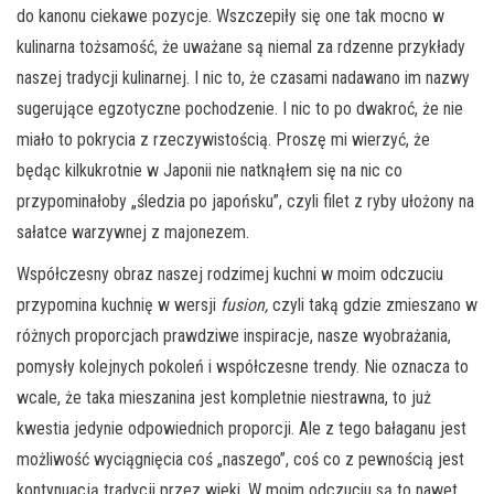
do kanonu ciekawe pozycje. Wszczepiły się one tak mocno w
kulinarna tożsamość, że uważane są niemal za rdzenne przykłady
naszej tradycji kulinarnej. I nic to, że czasami nadawano im nazwy
sugerujące egzotyczne pochodzenie. I nic to po dwakroć, że nie
miało to pokrycia z rzeczywistością. Proszę mi wierzyć, że
będąc kilkukrotnie w Japonii nie natknąłem się na nic co
przypominałoby „śledzia po japońsku”, czyli filet z ryby ułożony na
sałatce warzywnej z majonezem.
Współczesny obraz naszej rodzimej kuchni w moim odczuciu
przypomina kuchnię w wersji
f
usion,
czyli taką gdzie zmieszano w
różnych proporcjach prawdziwe inspiracje, nasze wyobrażania,
pomysły kolejnych pokoleń i współczesne trendy. Nie oznacza to
wcale, że taka mieszanina jest kompletnie niestrawna, to już
kwestia jedynie odpowiednich proporcji. Ale z tego bałaganu jest
możliwość wyciągnięcia coś „naszego”, coś co z pewnością jest
kontynuacją tradycji przez wieki. W moim odczuciu są to nawet