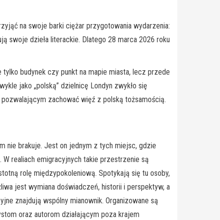
rzyjąć na swoje barki ciężar przygotowania wydarzenia:
ują swoje dzieła literackie. Dlatego 28 marca 2026 roku
ie tylko budynek czy punkt na mapie miasta, lecz przede
wykle jako „polską” dzielnicę Londyn zwykło się
cem pozwalającym zachować więź z polską tożsamością.
 nie brakuje. Jest on jednym z tych miejsc, gdzie
 W realiach emigracyjnych takie przestrzenie są
totną rolę międzypokoleniową. Spotykają się tu osoby,
żliwa jest wymiana doświadczeń, historii i perspektyw, a
acyjne znajdują wspólny mianownik. Organizowane są
rtystom oraz autorom działającym poza krajem