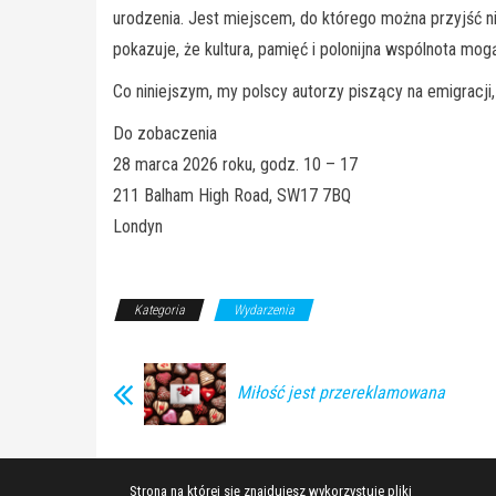
urodzenia. Jest miejscem, do którego można przyjść nie
pokazuje, że kultura, pamięć i polonijna wspólnota mo
Co niniejszym, my polscy autorzy piszący na emigracji
Do zobaczenia
28 marca 2026 roku, godz. 10 – 17
211 Balham High Road, SW17 7BQ
Londyn
Kategoria
Wydarzenia
Miłość jest przereklamowana
Strona na której się znajdujesz wykorzystuje pliki