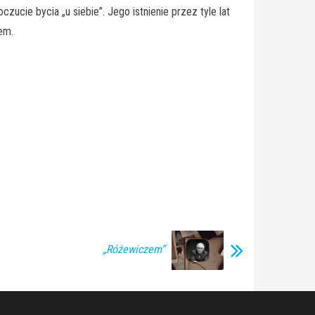
ucie bycia „u siebie”. Jego istnienie przez tyle lat
em.
„Różewiczem“