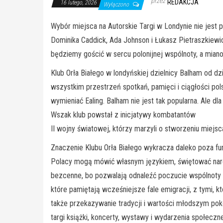
przez
REDAKCJA
16 lutego, 2026
Wyłączono
Wybór miejsca na Autorskie Targi w Londynie nie jest 
Dominika Caddick, Ada Johnson i Łukasz Pietraszkiewicz
będziemy gościć w sercu polonijnej wspólnoty, a miano
Klub Orła Białego w londyńskiej dzielnicy Balham od dz
wszystkim przestrzeń spotkań, pamięci i ciągłości pol
wymieniać Ealing. Balham nie jest tak popularna. Ale 
Wszak klub powstał z inicjatywy kombatantów
II wojny światowej, którzy marzyli o stworzeniu miej
Znaczenie Klubu Orła Białego wykracza daleko poza fu
Polacy mogą mówić własnym językiem, świętować narodo
bezcenne, bo pozwalają odnaleźć poczucie wspólnoty i
które pamiętają wcześniejsze fale emigracji, z tymi, kt
także przekazywanie tradycji i wartości młodszym pok
targi książki, koncerty, wystawy i wydarzenia społecz