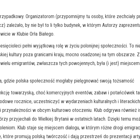
przypadkowy. Organizatorom (przypomnijmy tu osoby, które zechciały p
) zależało, by nie był to li tylko budynek, w którym Autorzy zaprezent
wicie w Klubie Orła Białego.
iesięcioleci pełni wyjątkową rolę w życiu polonijnej społeczności. To n
skiej kultury poza granicami kraju, mocno osadzonej na tym obszarze. Z
dla wielu emigrantów, zwłaszcza tych powojennych, była (i jest) miejs
sca, gdzie polska społeczność mogłaby pielęgnować swoją tożsamość
nkcję towarzyską, choć komercyjnych eventów, zabaw i potańcówek tam
we rocznice, uczestniczyć w wydarzeniach kulturalnych i literackich.
 przynależności w obcym kulturowo otoczeniu. Klub odgrywa również is
órzy przyjechali do Wielkiej Brytanii w ostatnich latach. Dzięki temu mo
oleniom. Klub staje się miejscem dialogu, w którym różne drogi emigr
ne, które promują polską twórczość i dają przestrzeń do prezentacji a