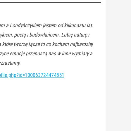
m a Londyńczykiem jestem od kilkunastu lat.
kiem, poetą i budowlańcem. Lubię naturę i
h które tworzę łącze to co kocham najbardziej
uzyce emocje przenoszą nas w inne wymiary a
wzrastamy.
ofile.php?id=100063724474851