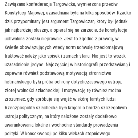
Zawiązana konfederacja Targowicka, wymierzona przeciw
Konstytucji Majowej, uzasadniana była na kilka sposobów. Rzadko
dziś przypominany jest argument Targowiczan, który był jednak
jak najbardziej słuszny, a opierał się na zarzucie, że konstytucja
uchwalona została nieprawnie. Jest to zgodne z prawdą, w
świetle obowiązujących wtedy norm uchwalę trzeciomajową
traktować należy jako spisek i zamach stanu. Nie jest to wszak
uzasadnienie jedyne. Najczęściej w historiografii przedstawianą i
zapewne również podstawową motywacją stronnictwa
hetmańskiego była próba ochrony dotychczasowego ustroju,
złotej wolności szlacheckiej. I motywację tę również można
zrozumieć, gdy spróbuje się wejść w skórę tamtych ludzi.
Rzeczpospolita szlachecka była krajem o bardzo szczególnym
ustroju politycznym, na który nałożone zostały dodatkowo
uwarunkowania lokalne i wschodnie standardy prowadzenia
polityki. W konsekwencji po kilku wiekach stopniowego