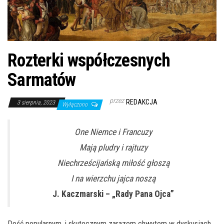
Rozterki współczesnych
Sarmatów
przez
REDAKCJA
3 sierpnia, 2023
Wyłączono
One Niemce i Francuzy
Mają pludry i rajtuzy
Niechrześcijańską miłość głoszą
I na wierzchu jajca noszą
J. Kaczmarski – „Rady Pana Ojca”
Dość popularnym, i skutecznym zarazem chwytem w dyskusjach