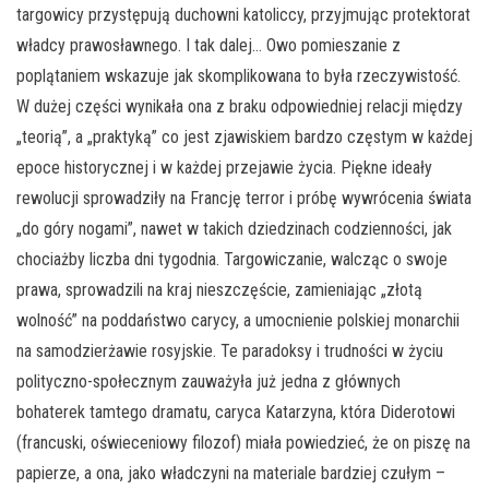
targowicy przystępują duchowni katoliccy, przyjmując protektorat
władcy prawosławnego. I tak dalej… Owo pomieszanie z
poplątaniem wskazuje jak skomplikowana to była rzeczywistość.
W dużej części wynikała ona z braku odpowiedniej relacji między
„teorią”, a „praktyką” co jest zjawiskiem bardzo częstym w każdej
epoce historycznej i w każdej przejawie życia. Piękne ideały
rewolucji sprowadziły na Francję terror i próbę wywrócenia świata
„do góry nogami”, nawet w takich dziedzinach codzienności, jak
chociażby liczba dni tygodnia. Targowiczanie, walcząc o swoje
prawa, sprowadzili na kraj nieszczęście, zamieniając „złotą
wolność” na poddaństwo carycy, a umocnienie polskiej monarchii
na samodzierżawie rosyjskie. Te paradoksy i trudności w życiu
polityczno-społecznym zauważyła już jedna z głównych
bohaterek tamtego dramatu, caryca Katarzyna, która Diderotowi
(francuski, oświeceniowy filozof) miała powiedzieć, że on piszę na
papierze, a ona, jako władczyni na materiale bardziej czułym –