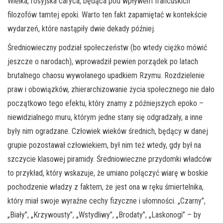
Wielka, rosyjska caryca, będąca pod wpływem francuskich
filozofów tamtej epoki. Warto ten fakt zapamiętać w kontekście
wydarzeń, które nastąpiły dwie dekady później.
Średniowieczny podział społeczeństw (bo wtedy ciężko mówić
jeszcze o narodach), wprowadził pewien porządek po latach
brutalnego chaosu wywołanego upadkiem Rzymu. Rozdzielenie
praw i obowiązków, zhierarchizowanie życia społecznego nie dało
początkowo tego efektu, który znamy z późniejszych epoko –
niewidzialnego muru, którym jedne stany się odgradzały, a inne
były nim ogradzane. Człowiek wieków średnich, będący w danej
grupie pozostawał człowiekiem, był nim też wtedy, gdy był na
szczycie klasowej piramidy. Średniowieczne przydomki władców
to przykład, który wskazuje, że umiano połączyć wiarę w boskie
pochodzenie władzy z faktem, że jest ona w ręku śmiertelnika,
który miał swoje wyraźne cechy fizyczne i ułomności. „Czarny”,
„Biały”, „Krzywousty”, „Wstydliwy”, „Brodaty”, „Laskonogi” – by