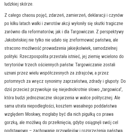
ludzkiej skórze.
Z całego chaosu pojęć, zdarzeń, zamierzeń, deklaracji i czynów
po kilku latach walki i zwrotów akcji wyłoniły się skutki tragiczne
zarówno dla reformatorów, jak i dla Targowiczan. Z perspektywy
Jakobińskiej nie tylko nie udało się zreformować państwa, ale
stracono możliwość prowadzenia jakiejkolwiek, samodzielnej
polityki. Rzeczpospolita przestała istnieć, jej ziemię wcielono do
terytoriów trzech ościennych państw. Targowiczanie zostali
uznani przez wielu współczesnych za zdrajców, a przez
potomnych za wręcz synonimy zaprzaństwa, zdrady i głupoty. Do
dziś przecież przywołuje się niejednokrotnie słowo „targowica”,
która budzi jednoznaczne skojarzenia w walce politycznej. Ale
sama utrata niepodległości, kosztem wasalnego poddaństwa
względem Moskwy, mogłaby być dla nich pigułką co prawa
gorzką, ale możliwą do przełknięcia, gdyby osiągnęli swój cel
podstawowy – zachowanie przywilejów i rozprzężenia państwa,