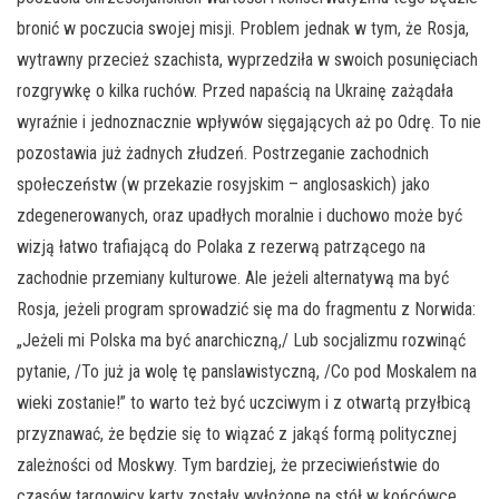
bronić w poczucia swojej misji. Problem jednak w tym, że Rosja,
wytrawny przecież szachista, wyprzedziła w swoich posunięciach
rozgrywkę o kilka ruchów. Przed napaścią na Ukrainę zażądała
wyraźnie i jednoznacznie wpływów sięgających aż po Odrę. To nie
pozostawia już żadnych złudzeń. Postrzeganie zachodnich
społeczeństw (w przekazie rosyjskim – anglosaskich) jako
zdegenerowanych, oraz upadłych moralnie i duchowo może być
wizją łatwo trafiającą do Polaka z rezerwą patrzącego na
zachodnie przemiany kulturowe. Ale jeżeli alternatywą ma być
Rosja, jeżeli program sprowadzić się ma do fragmentu z Norwida:
„Jeżeli mi Polska ma być anarchiczną,/ Lub socjalizmu rozwinąć
pytanie, /To już ja wolę tę panslawistyczną, /Co pod Moskalem na
wieki zostanie!” to warto też być uczciwym i z otwartą przyłbicą
przyznawać, że będzie się to wiązać z jakąś formą politycznej
zależności od Moskwy. Tym bardziej, że przeciwieństwie do
czasów targowicy karty zostały wyłożone na stół w końcówce