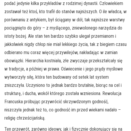
podać jedynie kilka przykładów z rodzimej dynastii. Człowiekiem
zostawał też ktoś, kto trafił do stanów najniższych. O ile władca, w
porównaniu z antykiem, był ściągany w dół, tak najniższe warstwy
pociągnięto do góry – z myślącego, zniewolonego narzędzia do
istoty bożej. Ale stan ten bardzo szybko ulegał przemianom i
jakkolwiek nigdy chłop nie miał lekkiego życia, tak z biegiem czasu
odbierano mu coraz więcej przywilejów, nakładając w zamian
obowiązki. Hierarchia kostniała, złe zwyczaje przekształcały się
w tradycje, a później w prawa. Oświecenie i jego prądy myślowe
wytworzyły siłę, która ten budowany od setek lat system
zniszczyła. Uczyniono to jednak bardzo brutalnie, biorąc na cel i
strukturę, i ducha, wokół którego została wzniesiona. Rewolucja
Francuska próbując przywrócić skrzywdzonym godność,
niszczyła jednak też to, co godność im przed wiekami nadało –
religię chrześcijańską.
Ten przewrót, zarówno ideowy, jak i fizycznie dokonujący się na