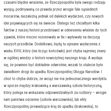
czasami błędne wrażenie, że Rzeczpospolita była swego rodzaju
wyspą, podmywaną co prawda przez wrogie fale sąsiednich
mocarstw, niezależną jednak od dalekich wydarzeń, czy nowych
idei pojawiających się na świecie. Dlatego też chciałbym kilka
faktów z naszej historii przedstawić w odniesieniu właśnie do tych
zjawisk, które mocno rezonowały w tle i wpływały na decyzję
naszych przodków. Dodatkowo, będą tu opisane wydarzenia z
wieku XVIII, który (nie licząc końcówki) jest chyba najmniej znany
w ogólnej wiedzy o historii nowożytnej naszego kraju. A wydaje
się, że powinno być dokładnie odwrotnie, wszak to stulecie było
świadkiem drogi do upadku Rzeczpospolitej Obojga Narodów. I
choć to chyba dobrze, że wciąż nie ma jednoznacznego werdyktu
w sporze między krakowską a warszawską szkoła historyczną,
który polega na wskazaniu odpowiedzialnych za rozbiory – wrogie
nam państwa ościenne (szkoła warszawska), lub elity
Rzeczpospolitej prowadzące kraj do upadku (krakowska), to