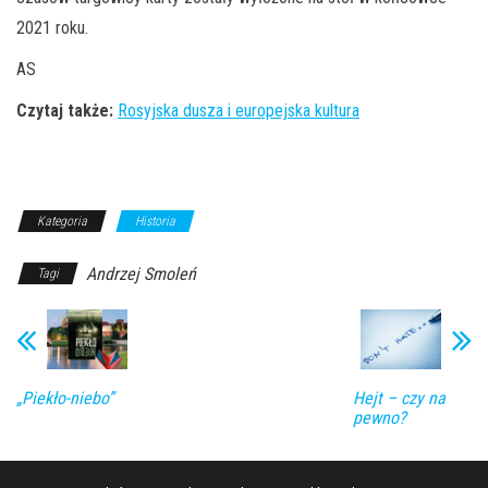
2021 roku.
AS
Czytaj także:
Rosyjska dusza i europejska kultura
Kategoria
Historia
Andrzej Smoleń
Tagi
„Piekło-niebo”
Hejt – czy na
pewno?