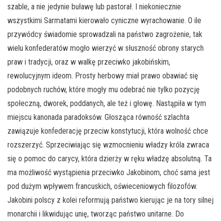
szable, a nie jedynie buławę lub pastorał. I niekoniecznie
wszystkimi Sarmatami kierowało cyniczne wyrachowanie. O ile
przywódcy świadomie sprowadzali na państwo zagrożenie, tak
wielu konfederatów mogło wierzyć w słuszność obrony starych
praw i tradycji, oraz w walkę przeciwko jakobińskim,
rewolucyjnym ideom. Prosty herbowy miał prawo obawiać się
podobnych ruchów, które mogły mu odebrać nie tylko pozycję
społeczną, dworek, poddanych, ale też i głowę. Nastąpiła w tym
miejscu kanonada paradoksów. Głosząca równość szlachta
zawiązuje konfederację przeciw konstytucji, która wolność chce
rozszerzyć. Sprzeciwiając się wzmocnieniu władzy króla zwraca
się o pomoc do carycy, która dzierży w ręku władzę absolutną. Ta
ma możliwość wystąpienia przeciwko Jakobinom, choć sama jest
pod dużym wpływem francuskich, oświeceniowych filozofów.
Jakobini polscy z kolei reformują państwo kierując je na tory silnej
monarchii i likwidując unię, tworząc państwo unitarne. Do