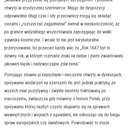
chwyty w erystycznej szermierce. Mając do dyspozycji
odpowiednio długi czas i siły przeciwnicy mogą się okładać
ciosami i „rozszerzać zagadnienie” niemal w nieskończoność, aż
po granice widzialnego wszechświata zaprzęgając do walki
zjawiska kosmiczne. I wcale to nie jest karykaturalne
przerysowanie, bo przecież każdy wie, że „Rok 1647 był to
dziwny rok, w którym rozmaite znaki na niebie i ziemi zwiastowały
jakoweś klęski i nadzwyczajne zdarzenia.”
Pomijając słowne przepychanki i nieczyste chwyty w dyskusjach,
opisywanie wydarzeń na szerszym tle jest jednak praktyką ze
wszech miar pozytywną i zwykle niestety traktowaną po
macoszemu, zwłaszcza gdy mówimy o historii Polski, przy
opisywaniu której nazbyt często skupiamy się na sprawach
wewnętrznych i wojnach z sąsiadami, nie odnosząc się do biegu
spraw europejskich czy światowych. Powodować to może