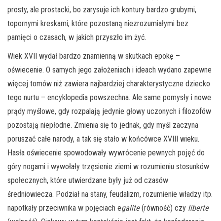
prosty, ale prostacki, bo zarysuje ich kontury bardzo grubymi,
topornymi kreskami, które pozostaną niezrozumiałymi bez
pamięci o czasach, w jakich przyszło im żyć.
Wiek XVII wydał bardzo znamienną w skutkach epokę –
oświecenie. O samych jego założeniach i ideach wydano zapewne
więcej tomów niż zawiera najbardziej charakterystyczne dziecko
tego nurtu – encyklopedia powszechna. Ale same pomysły i nowe
prądy myślowe, gdy rozpalają jedynie głowy uczonych i filozofów
pozostają niepłodne. Zmienia się to jednak, gdy myśl zaczyna
poruszać całe narody, a tak się stało w końcówce XVIII wieku.
Hasła oświecenie spowodowały wywrócenie pewnych pojęć do
góry nogami i wywołały trzęsienie ziemi w rozumieniu stosunków
społecznych, które utwierdzane były już od czasów
średniowiecza. Podział na stany, feudalizm, rozumienie władzy itp.
napotkały przeciwnika w pojęciach e
galite
(równość) czy
liberte