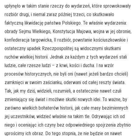
upłynęło w takim stanie rzeczy do wydarzeń, które sprowokowały
rozbiór drugi, i niemal zaraz później trzeci, co skutkowało
faktyczną likwidację państwa Polskiego. Te właśnie wydarzenia:
obrady Sejmu Wielkiego, Konstytucja Majowa, wojna w jej obronie,
konfederacja targowicka, II rozbiór, powstanie kościuszkowskie i
ostateczny upadek Rzeczpospolitej są widocznymi skutkami
ruchów wielkiej historii. Jednak za każdym z tych wydarzeń stali
ludzie, całe rzesze ludzi – z krwi, kości i ducha. I na wzór
procesów historycznych, nie byli oni (nawet jeżeli bardzo chcieli)
zamknięci w swoim zaścianku, oderwani od całej reszty świata.
Tak, jak my dziś, widzieli, rozumieli, a ostatecznie nawet czuli
zmieniający się świat i możliwe skutki nowych idei. To ważne, by
zarówno wielkich bohaterów historii, jak całe masy bezimiennych
jej uczestników, widzieć właśnie na takim tle. Odrywając ich od
niego i oceniając ich czyny bez odpowiedniego spojrzenia zbytnio
uprościmy ich obraz. Do tego stopnia, że nie będzie on nawet