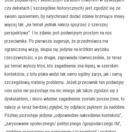
czy debatach ( szczególnie historycznych) jest zgodzić się ze
swoim oponentem, by natychmiast dodać zdanie brzmiące mniej-
więcej tak: „na temat jednak należy spojrzeć z szerszej
perspektywy”. I to zdanie jest podwójnym prostym na nos
przeciwnika. Po pierwsze sugeruje, że przedmówca ma
ograniczoną wizję, skupia się jedynie na krótkim wycinku
rzeczywistości, a po drugie, zapowiada równocześnie, że teraz
już temat wyłoży ktoś, kto zagadnienie zna lepiej, w szerokim
kontekście, z lotu ptaka widzi tak samo ogólny zarys, jak i samą
szczegółową materię problemu. Jeżeli przeciwnik ten podwójny
cios ustoi nie pozostaje mu nic innego jak także zgodzić się z
dyskutantem, i skoro właśnie zagadnienie zostało poszerzone, to
należy je teraz bardziej zgłębić, by odpłacić pięknym za nadobne.
Później pozostaje jedynie „odpowiednie nakreślenie kontekstu”,
„zarysowanie społecznego/ politycznego /gospodarczego tła”,
„wnikliwe przyjrzenie się pomijanym szczegółom” i podobne