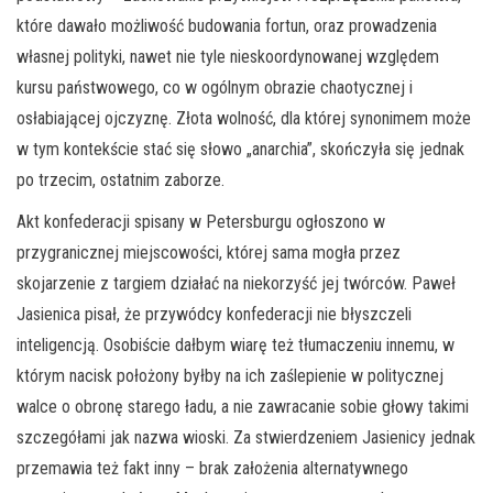
które dawało możliwość budowania fortun, oraz prowadzenia
własnej polityki, nawet nie tyle nieskoordynowanej względem
kursu państwowego, co w ogólnym obrazie chaotycznej i
osłabiającej ojczyznę. Złota wolność, dla której synonimem może
w tym kontekście stać się słowo „anarchia”, skończyła się jednak
po trzecim, ostatnim zaborze.
Akt konfederacji spisany w Petersburgu ogłoszono w
przygranicznej miejscowości, której sama mogła przez
skojarzenie z targiem działać na niekorzyść jej twórców. Paweł
Jasienica pisał, że przywódcy konfederacji nie błyszczeli
inteligencją. Osobiście dałbym wiarę też tłumaczeniu innemu, w
którym nacisk położony byłby na ich zaślepienie w politycznej
walce o obronę starego ładu, a nie zawracanie sobie głowy takimi
szczegółami jak nazwa wioski. Za stwierdzeniem Jasienicy jednak
przemawia też fakt inny – brak założenia alternatywnego