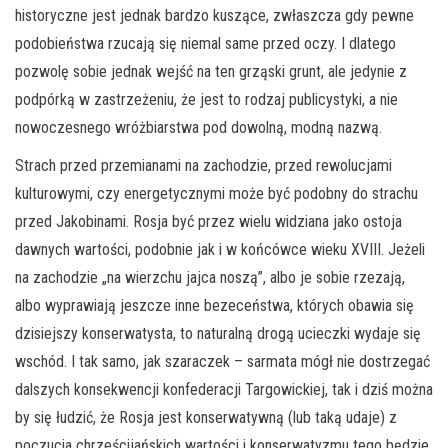
historyczne jest jednak bardzo kuszące, zwłaszcza gdy pewne
podobieństwa rzucają się niemal same przed oczy. I dlatego
pozwolę sobie jednak wejść na ten grząski grunt, ale jedynie z
podpórką w zastrzeżeniu, że jest to rodzaj publicystyki, a nie
nowoczesnego wróżbiarstwa pod dowolną, modną nazwą.
Strach przed przemianami na zachodzie, przed rewolucjami
kulturowymi, czy energetycznymi może być podobny do strachu
przed Jakobinami. Rosja być przez wielu widziana jako ostoja
dawnych wartości, podobnie jak i w końcówce wieku XVIII. Jeżeli
na zachodzie „na wierzchu jajca noszą”, albo je sobie rzezają,
albo wyprawiają jeszcze inne bezeceństwa, których obawia się
dzisiejszy konserwatysta, to naturalną drogą ucieczki wydaje się
wschód. I tak samo, jak szaraczek – sarmata mógł nie dostrzegać
dalszych konsekwencji konfederacji Targowickiej, tak i dziś można
by się łudzić, że Rosja jest konserwatywną (lub taką udaje) z
poczucia chrześcijańskich wartości i konserwatyzmu tego będzie