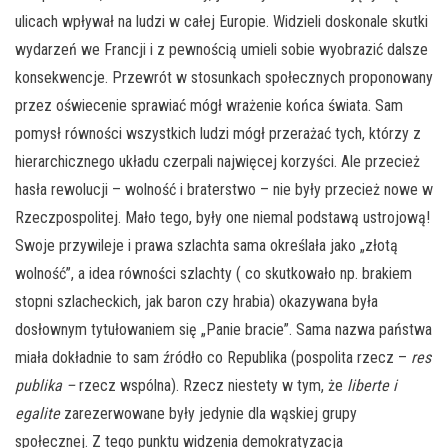
ulicach wpływał na ludzi w całej Europie. Widzieli doskonale skutki
wydarzeń we Francji i z pewnością umieli sobie wyobrazić dalsze
konsekwencje. Przewrót w stosunkach społecznych proponowany
przez oświecenie sprawiać mógł wrażenie końca świata. Sam
pomysł równości wszystkich ludzi mógł przerażać tych, którzy z
hierarchicznego układu czerpali najwięcej korzyści. Ale przecież
hasła rewolucji – wolność i braterstwo – nie były przecież nowe w
Rzeczpospolitej. Mało tego, były one niemal podstawą ustrojową!
Swoje przywileje i prawa szlachta sama określała jako „złotą
wolność”, a idea równości szlachty ( co skutkowało np. brakiem
stopni szlacheckich, jak baron czy hrabia) okazywana była
dosłownym tytułowaniem się „Panie bracie”. Sama nazwa państwa
miała dokładnie to sam źródło co Republika (pospolita rzecz –
res
publika –
rzecz wspólna). Rzecz niestety w tym, że
liberte i
egalite
zarezerwowane były jedynie dla wąskiej grupy
społecznej. Z tego punktu widzenia demokratyzacja