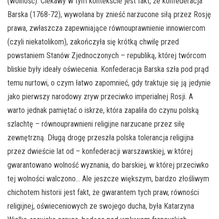
(wolność). Ciekawy w tym kontekście jest fakt, że konfederacja
Barska (1768-72), wywołana by znieść narzucone siłą przez Rosję
prawa, zwłaszcza zapewniające równouprawnienie innowiercom
(czyli niekatolikom), zakończyła się krótką chwilę przed
powstaniem Stanów Zjednoczonych – republiką, której twórcom
bliskie były ideały oświecenia. Konfederacja Barska szła pod prąd
temu nurtowi, o czym łatwo zapomnieć, gdy traktuje się ją jedynie
jako pierwszy narodowy zryw przeciwko imperialnej Rosji. A
warto jednak pamiętać o iskrze, która zapaliła do czynu polską
szlachtę – równouprawnieni religijne narzucane przez siłę
zewnętrzną. Długą drogę przeszła polska tolerancja religijna
przez dwieście lat od – konfederacji warszawskiej, w której
gwarantowano wolność wyznania, do barskiej, w której przeciwko
tej wolności walczono… Ale jeszcze większym, bardzo złośliwym
chichotem historii jest fakt, że gwarantem tych praw, równości
religijnej, oświeceniowych ze swojego ducha, była Katarzyna