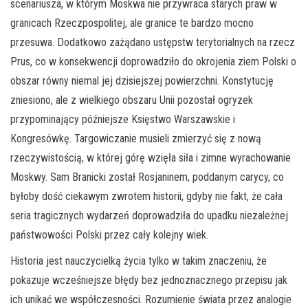
scenariusza, w którym Moskwa nie przywraca starych praw w
granicach Rzeczpospolitej, ale granice te bardzo mocno
przesuwa. Dodatkowo zażądano ustępstw terytorialnych na rzecz
Prus, co w konsekwencji doprowadziło do okrojenia ziem Polski o
obszar równy niemal jej dzisiejszej powierzchni. Konstytucję
zniesiono, ale z wielkiego obszaru Unii pozostał ogryzek
przypominający późniejsze Księstwo Warszawskie i
Kongresówkę. Targowiczanie musieli zmierzyć się z nową
rzeczywistością, w której górę wzięła siła i zimne wyrachowanie
Moskwy. Sam Branicki został Rosjaninem, poddanym carycy, co
byłoby dość ciekawym zwrotem historii, gdyby nie fakt, że cała
seria tragicznych wydarzeń doprowadziła do upadku niezależnej
państwowości Polski przez cały kolejny wiek.
Historia jest nauczycielką życia tylko w takim znaczeniu, że
pokazuje wcześniejsze błędy bez jednoznacznego przepisu jak
ich unikać we współczesności. Rozumienie świata przez analogie