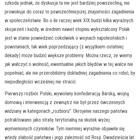
szkoda jednak, że dyskusja ta nie jest bardziej powszechną, nie
prowokuje do coraz to powszechniejszej znajomości zagadnienia
w społeczeństwie. Bo o ile raczej wiek XIX budzi kilka wyraźnych
skojarzeń i każdy, w średnim nawet stopniu wykształcony Polak
jest w stanie powiedzieć cokolwiek o wojnach napoleońskich i
powstaniach, tak wiek poprzedzający (z wyjątkiem ostatniej
dekady) może budzić większe problemy. Można rzecz, że wiemy
jak walczyć o wolność, ewentualnie jakich błędów w tej walce nie
popełniać, ale nie przerobiliśmy dokładniej zagadnienia co robić, by
niepodległości wcześniej nie stracić.
Pierwszy rozbiór Polski, wywołany konfederacją Barską, wojną
domową i interwencją z zewnątrz nie był przez ówczesnych
widziany w kategoriach „rozbioru”. Okrojenie naszego państwa
potraktowano jako stratę terytorialną na skutek wyżej
wymienionych czynników. Tym niemniej wyraźnie objawiła się
wtedy słabość państwa i jego zależność od Rosji. Dwadzieścia lat