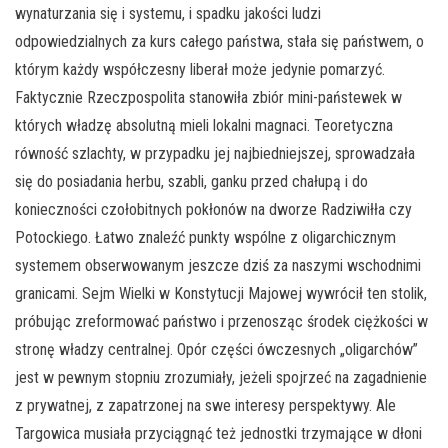
wynaturzania się i systemu, i spadku jakości ludzi
odpowiedzialnych za kurs całego państwa, stała się państwem, o
którym każdy współczesny liberał może jedynie pomarzyć.
Faktycznie Rzeczpospolita stanowiła zbiór mini-państewek w
których władzę absolutną mieli lokalni magnaci. Teoretyczna
równość szlachty, w przypadku jej najbiedniejszej, sprowadzała
się do posiadania herbu, szabli, ganku przed chałupą i do
konieczności czołobitnych pokłonów na dworze Radziwiłła czy
Potockiego. Łatwo znaleźć punkty wspólne z oligarchicznym
systemem obserwowanym jeszcze dziś za naszymi wschodnimi
granicami. Sejm Wielki w Konstytucji Majowej wywrócił ten stolik,
próbując zreformować państwo i przenosząc środek ciężkości w
stronę władzy centralnej. Opór części ówczesnych „oligarchów”
jest w pewnym stopniu zrozumiały, jeżeli spojrzeć na zagadnienie
z prywatnej, z zapatrzonej na swe interesy perspektywy. Ale
Targowica musiała przyciągnąć też jednostki trzymające w dłoni