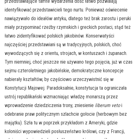
przedstawiające tamte wydarzenia dość łatwo pozwalają
identyfikować przedstawicieli tego nurtu. Ponieważ oświecenie
nawiązywało do ideałów antyku, dlatego też brak zarostu i peruki
miały przypominać rzeźby rzymskich i greckich postaci, stąd też
łatwo zidentyfikować polskich jakobinów. Konserwatyści
najczęściej przedstawiani są w tradycyjnych, polskich, choć
wywodzących się z orientu, strojach, w kontuszach i żupanach.
Tym niemniej, choć jeszcze nie używano tego pojęcia, już w czas
sejmu czteroletniego jakobińskie, demokratyczne koncepcje
nabierały kształtów, by częściowo urzeczywistnić się w
Konstytucji Majowej. Paradoksalnie, konstytucja ta ograniczała
ustrój republikański wzmacniając władzę monarszą przez
wprowadzenie dziedziczenia trony, zniesienie
liberum veto
i
odebranie praw politycznym szlachcie gołocie (herbowym bez
majątku). Szła tu w poprzek przykładom z Ameryki, gdzie
koloniści wypowiedzieli posłuszeństwo królowi, czy z Francji,