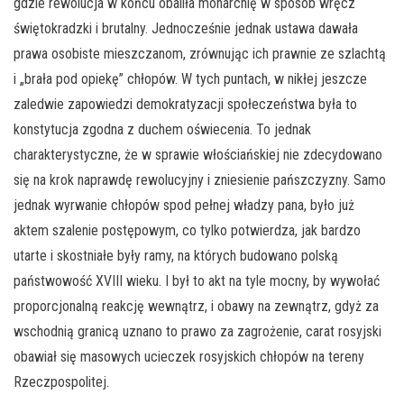
gdzie rewolucja w końcu obaliła monarchię w sposób wręcz
świętokradzki i brutalny. Jednocześnie jednak ustawa dawała
prawa osobiste mieszczanom, zrównując ich prawnie ze szlachtą
i „brała pod opiekę” chłopów. W tych puntach, w nikłej jeszcze
zaledwie zapowiedzi demokratyzacji społeczeństwa była to
konstytucja zgodna z duchem oświecenia. To jednak
charakterystyczne, że w sprawie włościańskiej nie zdecydowano
się na krok naprawdę rewolucyjny i zniesienie pańszczyzny. Samo
jednak wyrwanie chłopów spod pełnej władzy pana, było już
aktem szalenie postępowym, co tylko potwierdza, jak bardzo
utarte i skostniałe były ramy, na których budowano polską
państwowość XVIII wieku. I był to akt na tyle mocny, by wywołać
proporcjonalną reakcję wewnątrz, i obawy na zewnątrz, gdyż za
wschodnią granicą uznano to prawo za zagrożenie, carat rosyjski
obawiał się masowych ucieczek rosyjskich chłopów na tereny
Rzeczpospolitej.