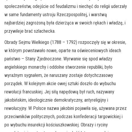
społeczeństw, odejście od feudalizmu i niechęć do religii uderzały
w same fundamenty ustroju Rzeczpospolitej, i warstwą
najbardziej zagrożoną była dzierżąca w swoich rękach i władzę, i
przywileje brać szlachecka.
Obrady Sejmu Wielkiego (1788 – 1792) rozpoczęły się w okresie,
w którym powstawało nowe, oparte na oświeceniowych ideach
państwo – Stany Zjednoczone. Wyrwanie się spod władzy
angielskiego monarchy i oddolne stworzenie republiki, było
wyraźnym sygnałem, że naruszany zostaje dotychczasowy
porządek. W kolejnym akcie owej sztuki doszło do wybuchu
rewolucji francuskiej. Jej siłą napędową był ruch, nazywany
jakobińskim, ideologicznie demokratyczny, antyreligijny i
rewolucyjny. W Polsce nazwa jakobini pojawiła się, używana przez
przeciwników politycznych, podczas konfederacji targowickiej i
po wybuchu insurekcji kościuszkowskiej. Obrazy i ryciny