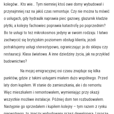
kolegów… Kto wie… Tym niemniej ktoś owe domy wybudował i
przynajmniej raz na jakiś czas remontuje. Czy nie można tu mówić
o usługach, gdy hydraulik naprawia piec gazowy, glazurnik kładzie
płytki, a kolejny fachowiec poprawia katastrofę po poprzednim?
Bo te usługi to też mikrokosmos jedyny w swoim rodzaju. I łatwo
zachwycić się brytyjskim poziomem obsługi klienta, jeżeli
potraktujemy usługi stereotypowo, ograniczając ja do sklepu czy
restauracji. Klasa światowa. A inne dziedziny życia, jak na przykład
budownictwo?
Na mojej emigracyjnej osi czasu znajduje się kilka
punktów, gdzie z takimi usługami miałem dużo wspólnego. Przed
laty dom kupiłem. W stanie do zamieszkania, ale i do remontu.
Więc mieszkałem i remontowałem, wymieniając przy okazji
wszystkie możliwe instalacje. Później dom ten rozbudowałem.
Następnie go sprzedałem i kupiłem kolejny – tym razem z rynku
pierwotnego, to znaczy wybudowany przez dewelopera. I proszę