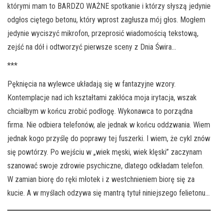
którymi mam to BARDZO WAŻNE spotkanie i którzy słyszą jedynie
odgłos ciętego betonu, który wprost zagłusza mój głos. Mogłem
jedynie wyciszyć mikrofon, przeprosić wiadomością tekstową,
zejść na dół i odtworzyć pierwsze sceny z Dnia Świra…
***
Pęknięcia na wylewce układają się w fantazyjne wzory.
Kontemplacje nad ich kształtami zakłóca moja irytacja, wszak
chciałbym w końcu zrobić podłogę. Wykonawca to porządna
firma. Nie odbiera telefonów, ale jednak w końcu oddzwania. Wiem
jednak kogo przyślę do poprawy tej fuszerki. I wiem, że cykl znów
się powtórzy. Po wejściu w „wiek męski, wiek klęski” zaczynam
szanować swoje zdrowie psychiczne, dlatego odkładam telefon.
W zamian biorę do ręki młotek i z westchnieniem biorę się za
kucie. A w myślach odzywa się mantrą tytuł niniejszego felietonu…