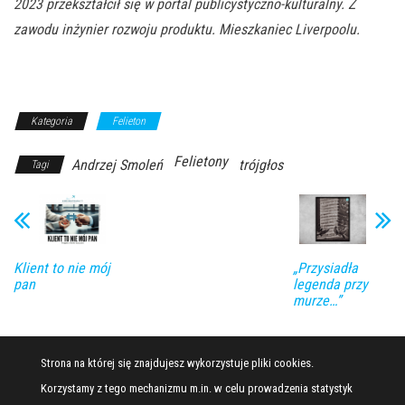
2023 przekształcił się w portal publicystyczno-kulturalny. Z
zawodu inżynier rozwoju produktu. Mieszkaniec Liverpoolu.
Kategoria
Felieton
Felietony
Andrzej Smoleń
trójgłos
Tagi
Klient to nie mój
„Przysiadła
pan
legenda przy
murze…”
Strona na której się znajdujesz wykorzystuje pliki cookies.
Korzystamy z tego mechanizmu m.in. w celu prowadzenia statystyk