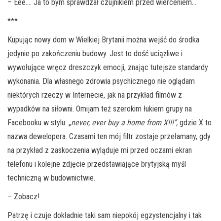
– Eee…. Ja to bym sprawdzał czujnikiem przed wierceniem…
***
Kupując nowy dom w Wielkiej Brytanii można wejść do środka
jedynie po zakończeniu budowy. Jest to dość uciążliwe i
wywołujące wręcz dreszczyk emocji, znając tutejsze standardy
wykonania. Dla własnego zdrowia psychicznego nie oglądam
niektórych rzeczy w Internecie, jak na przykład filmów z
wypadków na siłowni. Omijam też szerokim łukiem grupy na
Facebooku w stylu: „
never, ever buy a home from X!!!”,
gdzie X to
nazwa dewelopera. Czasami ten mój filtr zostaje przełamany, gdy
na przykład z zaskoczenia wyląduje mi przed oczami ekran
telefonu i kolejne zdjęcie przedstawiające brytyjską myśl
techniczną w budownictwie.
– Zobacz!
Patrzę i czuje dokładnie taki sam niepokój egzystencjalny i tak