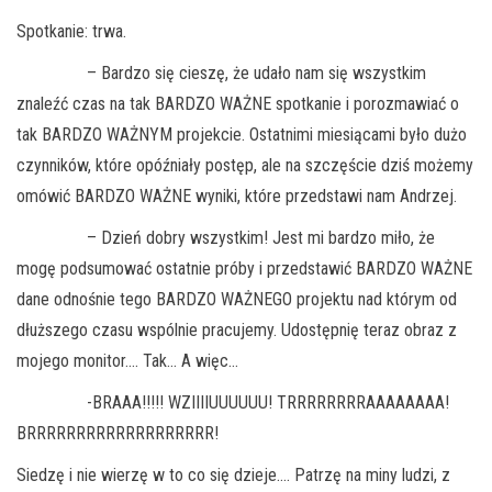
Spotkanie: trwa.
– Bardzo się cieszę, że udało nam się wszystkim
znaleźć czas na tak BARDZO WAŻNE spotkanie i porozmawiać o
tak BARDZO WAŻNYM projekcie. Ostatnimi miesiącami było dużo
czynników, które opóźniały postęp, ale na szczęście dziś możemy
omówić BARDZO WAŻNE wyniki, które przedstawi nam Andrzej.
– Dzień dobry wszystkim! Jest mi bardzo miło, że
mogę podsumować ostatnie próby i przedstawić BARDZO WAŻNE
dane odnośnie tego BARDZO WAŻNEGO projektu nad którym od
dłuższego czasu wspólnie pracujemy. Udostępnię teraz obraz z
mojego monitor…. Tak… A więc…
-BRAAA!!!!! WZIIIIUUUUUU! TRRRRRRRRAAAAAAAA!
BRRRRRRRRRRRRRRRRRRR!
Siedzę i nie wierzę w to co się dzieje…. Patrzę na miny ludzi, z