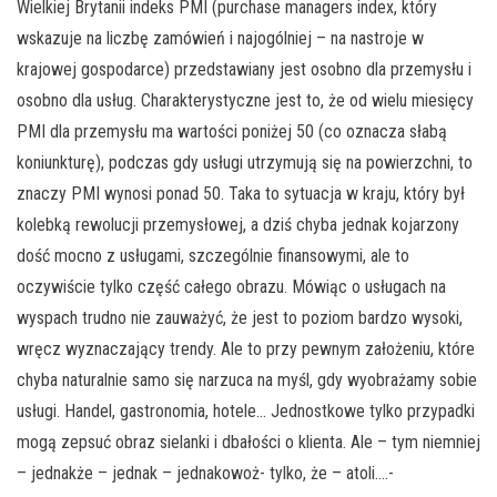
Wielkiej Brytanii indeks PMI (purchase managers index, który
wskazuje na liczbę zamówień i najogólniej – na nastroje w
krajowej gospodarce) przedstawiany jest osobno dla przemysłu i
osobno dla usług. Charakterystyczne jest to, że od wielu miesięcy
PMI dla przemysłu ma wartości poniżej 50 (co oznacza słabą
koniunkturę), podczas gdy usługi utrzymują się na powierzchni, to
znaczy PMI wynosi ponad 50. Taka to sytuacja w kraju, który był
kolebką rewolucji przemysłowej, a dziś chyba jednak kojarzony
dość mocno z usługami, szczególnie finansowymi, ale to
oczywiście tylko część całego obrazu. Mówiąc o usługach na
wyspach trudno nie zauważyć, że jest to poziom bardzo wysoki,
wręcz wyznaczający trendy. Ale to przy pewnym założeniu, które
chyba naturalnie samo się narzuca na myśl, gdy wyobrażamy sobie
usługi. Handel, gastronomia, hotele… Jednostkowe tylko przypadki
mogą zepsuć obraz sielanki i dbałości o klienta. Ale – tym niemniej
– jednakże – jednak – jednakowoż- tylko, że – atoli….-