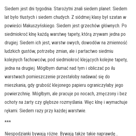
Siedem jest dni tygodnia. Starożytni znali siedem planet. Siedem
lat było tłustych i siedem chudych. Z siódmej klasy był szatan w
powieści Makuszyńskiego. Siedem jest grzechów głównych. Po
siedmiokroć klnę każdą warstwę tapety, którą zrywam jedna po
drugiej. Siedem ich jest, warstw owych, dowodów na zmienność
ludzkich gustów, potrzebę zmian, ale i partactwo siedmiu
kolejnych fachowców, pod siedmiokroć klejących kolejne tapety,
jedna na drugiej. Mógłbym dumać nad tym i obliczać po ilu
warstwach pomieszczenie przestałoby nadawać się do
mieszkania, gdy grubość klejonego papieru ograniczyłaby jego
powierzchnię. Mógłbym, ale pracuje po nocach, zmęczony i bez
ochoty na żarty czy głębsze rozmyślania. Więc klnę i wymachuje
rękami. Siedem razy przy każdej warstwie.
***
Niespodzianki bywają różne. Bywają także takie naprawdę…