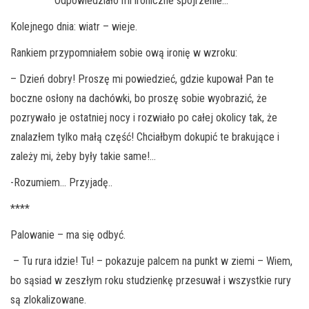
Odpowiedziało mi ironiczne spojrzenie…
Kolejnego dnia: wiatr – wieje.
Rankiem przypomniałem sobie ową ironię w wzroku:
– Dzień dobry! Proszę mi powiedzieć, gdzie kupował Pan te
boczne osłony na dachówki, bo proszę sobie wyobrazić, że
pozrywało je ostatniej nocy i rozwiało po całej okolicy tak, że
znalazłem tylko małą część! Chciałbym dokupić te brakujące i
zależy mi, żeby były takie same!…
-Rozumiem… Przyjadę..
****
Palowanie – ma się odbyć.
– Tu rura idzie! Tu! – pokazuje palcem na punkt w ziemi – Wiem,
bo sąsiad w zeszłym roku studzienkę przesuwał i wszystkie rury
są zlokalizowane.