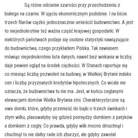
Są różne odcienie szarości przy przechodzeniu z
białego na czarne. W ujęciu ekonomicznym podobnie. I na liście
trzech filarów ciężko jednoznacznie umieścić budownictwo. A jest
to niejednokrotnie też ważna część krajowej gospodarki. W
niektórych państwach podaje się osobne statystyki nawiązujące
do budownictwa, czego przykładem Polska. Tak nawiasem
mówiąc niejednokrotnie lista danych, nawet bez wnikania w liczby,
daje pewien ogląd na środek ciężkości. W Stanach raportuje się
co miesiąc liczbę pozwoleń na budowy, w Wielkiej Brytanii indeks
cen i liczbę przyznanych kredytów hipotecznych. Co wcale nie
oznacza, że budownictwa tu nie ma. Jest, w końcu ceglanymi
elewacjami domów Wielka Brytania stoi. Charakterystyczne są
owe domki, które, gdyby przenieść do bajki o trzech świnkach i
złym wilku, plasowałyby się gdzieś pomiędzy domkiem z patyków
a domkiem z cegły. Co prawda, gdyby wilk mocno dmuchnął i
chuchnął to nie dałby rade ich zburzyć, ale gdyby zawołał