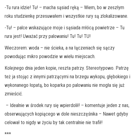
-Tu rura idzie! Tu! – macha sąsiad ręką – Wiem, bo w zeszłym
roku studzienkę przesuwałem i wszystkie rury są zlokalizowane.
-Tu! – palce wskazujące moje i sąsiada młócą powietrze – Tu
rura jest! Uważać przy palowaniu! Tu! Tu! TU!
Wieczorem: woda – nie ścieka, a na łączeniach się sączy
powodując mikro powodzie w wielu miejscach.
Kolejnego dnia jeden kopie, reszta patrzy. Stereotypowo. Patrzę
też ja stojąc z innymi patrzącymi na brzegu wykopu, głębokiego i
wykonanego łopatą, bo koparka po palowaniu nie mogła się już
zmieścić.
– Idealnie w środek rury się wpierdolił! – komentuje jeden z nas,
obserwujących kopiącego w dole nieszczęśnika – Nawet gdyby
celował to nigdy w życiu by tak centralnie nie trafił!
***