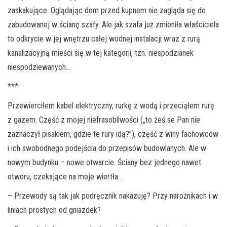
zaskakujące. Oglądając dom przed kupnem nie zagląda się do
zabudowanej w ścianę szafy. Ale jak szafa już zmieniła właściciela
to odkrycie w jej wnętrzu całej wodnej instalacji wraz z rurą
kanalizacyjną mieści się w tej kategorii, tzn. niespodzianek
niespodziewanych…
***
Przewierciłem kabel elektryczny, rurkę z wodą i przeciąłem rurę
z gazem. Część z mojej niefrasobliwości („to żeś se Pan nie
zaznaczył pisakiem, gdzie te rury idą?”), część z winy fachowców
i ich swobodnego podejścia do przepisów budowlanych. Ale w
nowym budynku – nowe otwarcie. Ściany bez jednego nawet
otworu, czekające na moje wiertła…
– Przewody są tak jak podręcznik nakazuję? Przy narożnikach i w
liniach prostych od gniazdek?