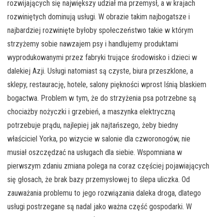
rozwijających się największy udział ma przemysł, a w krajach
rozwiniętych dominują usługi. W obrazie takim najbogatsze i
najbardziej rozwinięte byłoby społeczeństwo takie w którym
strzyżemy sobie nawzajem psy i handlujemy produktami
wyprodukowanymi przez fabryki trujące środowisko i dzieci w
dalekiej Azji. Usługi natomiast są czyste, biura przeszklone, a
sklepy, restaurację, hotele, salony piękności wprost lśnią blaskiem
bogactwa. Problem w tym, że do strzyżenia psa potrzebne są
chociażby nożyczki i grzebień, a maszynka elektryczną
potrzebuje prądu, najlepiej jak najtańszego, żeby biedny
właściciel Yorka, po wizycie w salonie dla czworonogów, nie
musiał oszczędzać na usługach dla siebie. Wspomniana w
pierwszym zdaniu zmiana polega na coraz częściej pojawiających
się głosach, że brak bazy przemysłowej to ślepa uliczka. Od
zauważania problemu to jego rozwiązania daleka droga, dlatego
usługi postrzegane są nadal jako ważna część gospodarki. W