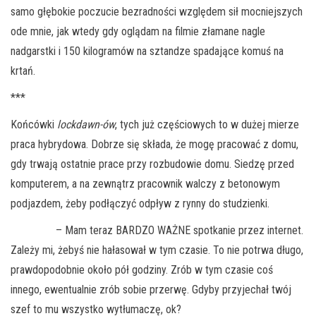
samo głębokie poczucie bezradności względem sił mocniejszych
ode mnie, jak wtedy gdy oglądam na filmie złamane nagle
nadgarstki i 150 kilogramów na sztandze spadające komuś na
krtań.
***
Końcówki
lockdawn-ów
, tych już częściowych to w dużej mierze
praca hybrydowa. Dobrze się składa, że mogę pracować z domu,
gdy trwają ostatnie prace przy rozbudowie domu. Siedzę przed
komputerem, a na zewnątrz pracownik walczy z betonowym
podjazdem, żeby podłączyć odpływ z rynny do studzienki.
– Mam teraz BARDZO WAŻNE spotkanie przez internet.
Zależy mi, żebyś nie hałasował w tym czasie. To nie potrwa długo,
prawdopodobnie około pół godziny. Zrób w tym czasie coś
innego, ewentualnie zrób sobie przerwę. Gdyby przyjechał twój
szef to mu wszystko wytłumaczę, ok?