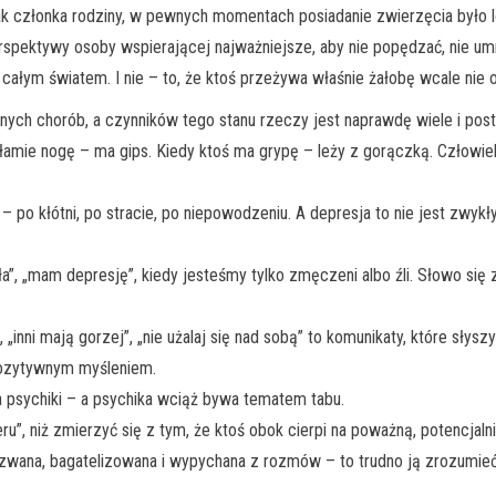
jak członka rodziny, w pewnych momentach posiadanie zwierzęcia było 
perspektywy osoby wspierającej najważniejsze, aby nie popędzać, nie um
całym światem. I nie – to, że ktoś przeżywa właśnie żałobę wcale nie 
ych chorób, a czynników tego stanu rzeczy jest naprawdę wiele i postar
łamie nogę – ma gips. Kiedy ktoś ma grypę – leży z gorączką. Człowie
po kłótni, po stracie, po niepowodzeniu. A depresja to nie jest zwykły
, „mam depresję”, kiedy jesteśmy tylko zmęczeni albo źli. Słowo się 
, „inni mają gorzej”, „nie użalaj się nad sobą” to komunikaty, które słys
c pozytywnym myśleniem.
ka psychiki – a psychika wciąż bywa tematem tabu.
ru”, niż zmierzyć się z tym, że ktoś obok cierpi na poważną, potencjalni
azwana, bagatelizowana i wypychana z rozmów – to trudno ją zrozumieć