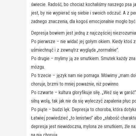
świecie. Radość, bo chociaż kochaliśmy naszego psa 
jest, by nie wypierać się siebie i swoich odczuć. A z 
żadnego znaczenia, dla kogoś emocjonalnie mogło być 
Depresja bowiem jest jedną z najczęściej niezrozumian
Po pierwsze – nie widać jej gołym okiem. Kiedy ktoś z
uśmiechnąć i z zewnątrz wygląda „normalnie”.
Po drugie – mylimy ją ze smutkiem. Smutek każdy zna – 
mózgu.
Po trzecie – język nam nie pomaga. Mówimy „mam doła”
choruje, brzmi to mniej poważnie, niż powinno.
Po czwarte – kultura gloryfikuje siłę. „Weź się w garść”
silną wolą, tak jak nie da się wyleczyć zapalenia płu
Po piąte – budzi lęk. Depresja to choroba, która doty
Łatwiej powiedzieć „to lenistwo” albo „słabość charakte
depresja jest niewidoczna, mylona ze smutkiem, źle n
na nią chorują.