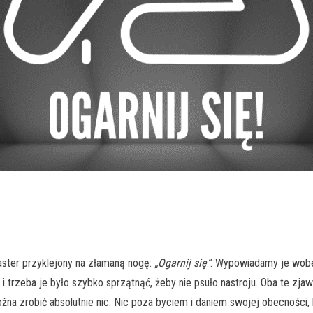
laster przyklejony na złamaną nogę:
„Ogarnij się”
. Wypowiadamy je wobec
 trzeba je było szybko sprzątnąć, żeby nie psuło nastroju. Oba te zjaw
ożna zrobić absolutnie nic. Nic poza byciem i daniem swojej obecności,