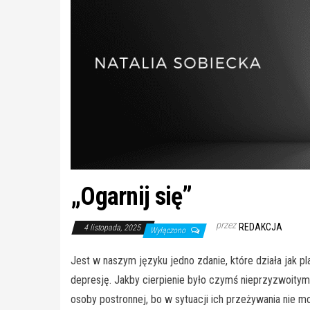
„Ogarnij się”
przez
REDAKCJA
4 listopada, 2025
Wyłączono
Jest w naszym języku jedno zdanie, które działa jak p
depresję. Jakby cierpienie było czymś nieprzyzwoitym i
osoby postronnej, bo w sytuacji ich przeżywania nie m