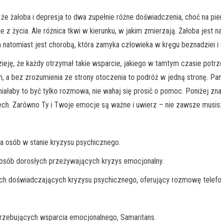
, że żałoba i depresja to dwa zupełnie różne doświadczenia, choć na 
e z życia. Ale różnica tkwi w kierunku, w jakim zmierzają. Żałoba jest
 natomiast jest chorobą, która zamyka człowieka w kręgu beznadziei i
zieję, że każdy otrzymał takie wsparcie, jakiego w tamtym czasie potr
, a bez zrozumienia ze strony otoczenia to podróż w jedną stronę. Pam
łaby to być tylko rozmowa, nie wahaj się prosić o pomoc. Poniżej zna
czech. Zarówno Ty i Twoje emocje są ważne i uwierz – nie zawsze musisz
la osób w stanie kryzysu psychicznego.
 osób dorosłych przeżywających kryzys emocjonalny.
ych doświadczających kryzysu psychicznego, oferujący rozmowę telefo
trzebujących wsparcia emocjonalnego, Samaritans.