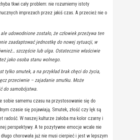
hyba tkwi cały problem: nie rozumiemy istoty
hucznych imprezach przez jakiś czas. A przecież nie o
, ale udowodnione zostało, że człowiek przeżywa ten
anie zaadaptować jednostkę do nowej sytuacji, w
ównież… szczęście lub ulga. Ostatecznie właściwie
 też jako osoba stanu wolnego.
 tylko smutek, a na przykład brak chęci do życia,
wręcz przeciwnie – zajadanie smutku. Może
ić do samobójstwa.
anie sobie samemu czasu na przystosowanie się do
dnym czasie się pojawiają. Smutek, złość czy lęk są
radość. W naszej kulturze żałoba ma kolor czarny i
innej perspektywy. A te pozytywne emocje wcale nie
ługo chorowała już nie musi cierpieć i jest w lepszym