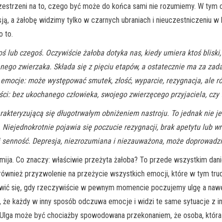
rzestrzeni na to, czego być może do końca sami nie rozumiemy. W tym c
ą, a żałobę widzimy tylko w czarnych ubraniach i nieuczestniczeniu w 
o to.
ś lub czegoś. Oczywiście żałoba dotyka nas, kiedy umiera ktoś bliski
anego zwierzaka. Składa się z pięciu etapów, a ostatecznie ma za zad
e emocje: może występować smutek, złość, wyparcie, rezygnacja, ale r
ści: bez ukochanego człowieka, swojego zwierzęcego przyjaciela, czy
kteryzującą się długotrwałym obniżeniem nastroju. To jednak nie jest
 Niejednokrotnie pojawia się poczucie rezygnacji, brak apetytu lub 
i senność. Depresja, niezrozumiana i niezauważona, może doprowadz
 – mija. Co znaczy: właściwie przeżyta żałoba? To przede wszystkim d
 również przyzwolenie na przeżycie wszystkich emocji, które w tym tru
awić się, gdy rzeczywiście w pewnym momencie poczujemy ulgę a nawet 
i, że każdy w inny sposób odczuwa emocje i widzi te same sytuacje z 
! Ulga może być chociażby spowodowana przekonaniem, że osoba, która d