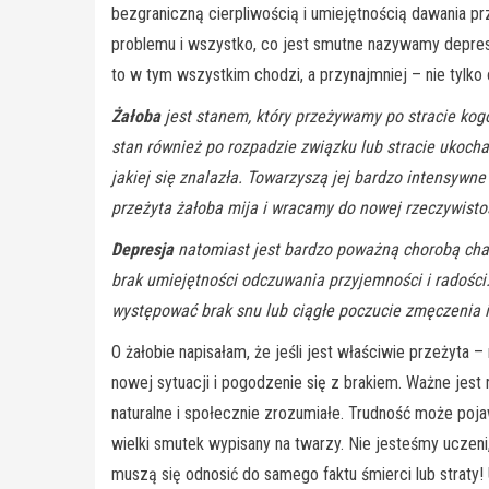
bezgraniczną cierpliwością i umiejętnością dawania p
problemu i wszystko, co jest smutne nazywamy depresj
to w tym wszystkim chodzi, a przynajmniej – nie tylko 
Żałoba
jest stanem, który przeżywamy po stracie kogo
stan również po rozpadzie związku lub stracie ukoch
jakiej się znalazła. Towarzyszą jej bardzo intensywn
przeżyta żałoba mija i wracamy do nowej rzeczywisto
Depresja
natomiast jest bardzo poważną chorobą chara
brak umiejętności odczuwania przyjemności i radości.
występować brak snu lub ciągłe poczucie zmęczenia 
O żałobie napisałam, że jeśli jest właściwie przeżyta
nowej sytuacji i pogodzenie się z brakiem. Ważne jest
naturalne i społecznie zrozumiałe. Trudność może poj
wielki smutek wypisany na twarzy. Nie jesteśmy uczen
muszą się odnosić do samego faktu śmierci lub straty