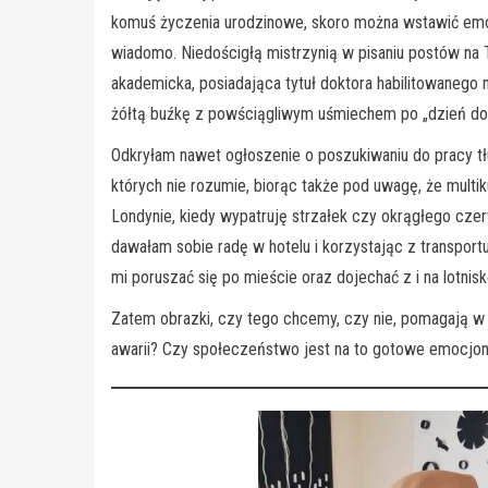
komuś życzenia urodzinowe, skoro można wstawić emotkę
wiadomo. Niedościgłą mistrzynią w pisaniu postów na 
akademicka, posiadająca tytuł doktora habilitowanego 
żółtą buźkę z powściągliwym uśmiechem po „dzień do
Odkryłam nawet ogłoszenie o poszukiwaniu do pracy tł
których nie rozumie, biorąc także pod uwagę, że multi
Londynie, kiedy wypatruję strzałek czy okrągłego cz
dawałam sobie radę w hotelu i korzystając z transport
mi poruszać się po mieście oraz dojechać z i na lotn
Zatem obrazki, czy tego chcemy, czy nie, pomagają w c
awarii? Czy społeczeństwo jest na to gotowe emocjon