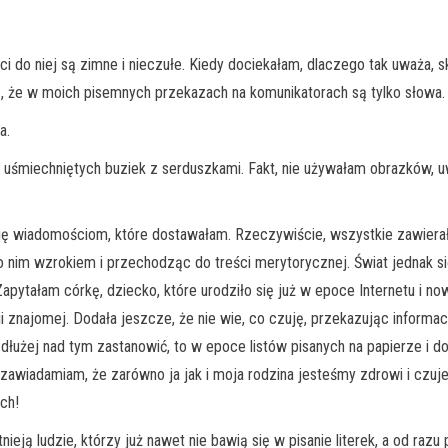
do niej są zimne i nieczułe. Kiedy dociekałam, dlaczego tak uważa, sko
, że w moich pisemnych przekazach na komunikatorach są tylko słowa.
a.
h uśmiechniętych buziek z serduszkami. Fakt, nie używałam obrazków, u
się wiadomościom, które dostawałam. Rzeczywiście, wszystkie zawiera
po nim wzrokiem i przechodząc do treści merytorycznej. Świat jednak si
 Zapytałam córkę, dziecko, które urodziło się już w epoce Internetu i 
 znajomej. Dodała jeszcze, że nie wie, co czuję, przekazując informac
ę dłużej nad tym zastanowić, to w epoce listów pisanych na papierze i
zawiadamiam, że zarówno ja jak i moja rodzina jesteśmy zdrowi i czuj
ch!
stnieją ludzie, którzy już nawet nie bawią się w pisanie literek, a od 