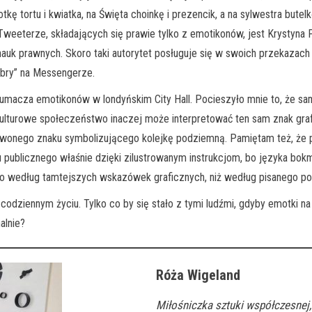
 tortu i kwiatka, na Święta choinkę i prezencik, a na sylwestra butel
Tweeterze, składających się prawie tylko z emotikonów, jest Krystyna 
nauk prawnych. Skoro taki autorytet posługuje się w swoich przekazach 
bry” na Messengerze.
umacza emotikonów w londyńskim City Hall. Pocieszyło mnie to, że sam
kulturowe społeczeństwo inaczej może interpretować ten sam znak grafi
erwonego znaku symbolizującego kolejkę podziemną. Pamiętam też, że
u publicznego właśnie dzięki zilustrowanym instrukcjom, bo języka bok
isko według tamtejszych wskazówek graficznych, niż według pisanego po
odziennym życiu. Tylko co by się stało z tymi ludźmi, gdyby emotki n
alnie?
Róża Wigeland
Miłośniczka sztuki współczesnej, 