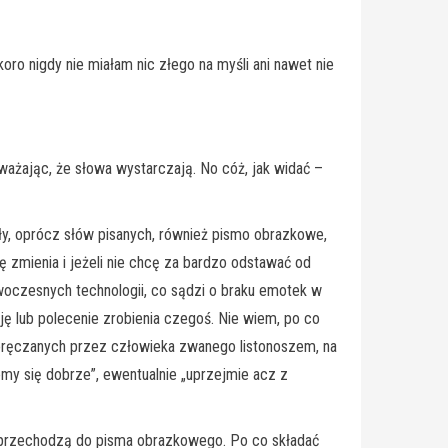
ro nigdy nie miałam nic złego na myśli ani nawet nie
ważając, że słowa wystarczają. No cóż, jak widać –
ły, oprócz słów pisanych, również pismo obrazkowe,
ę zmienia i jeżeli nie chcę za bardzo odstawać od
nowoczesnych technologii, co sądzi o braku emotek w
ję lub polecenie zrobienia czegoś. Nie wiem, po co
 doręczanych przez człowieka zwanego listonoszem, na
emy się dobrze”, ewentualnie „uprzejmie acz z
razu przechodzą do pisma obrazkowego. Po co składać