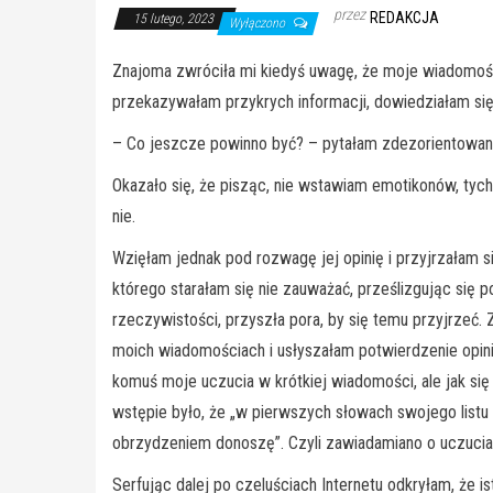
przez
REDAKCJA
15 lutego, 2023
Wyłączono
Znajoma zwróciła mi kiedyś uwagę, że moje wiadomości 
przekazywałam przykrych informacji, dowiedziałam się
– Co jeszcze powinno być? – pytałam zdezorientowan
Okazało się, że pisząc, nie wstawiam emotikonów, tyc
nie.
Wzięłam jednak pod rozwagę jej opinię i przyjrzałam 
którego starałam się nie zauważać, prześlizgując się 
rzeczywistości, przyszła pora, by się temu przyjrzeć.
moich wiadomościach i usłyszałam potwierdzenie opinii
komuś moje uczucia w krótkiej wiadomości, ale jak si
wstępie było, że „w pierwszych słowach swojego listu 
obrzydzeniem donoszę”. Czyli zawiadamiano o uczucia
Serfując dalej po czeluściach Internetu odkryłam, że i