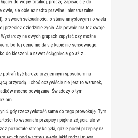
łujący do wojny totalnej, proszę zapisać się do
 dwie, ale obie aż nadto prawilne i nienaruszalne.
), o swoich seksualności, o stanie umysłowym i o wielu
nej przecież dziedzinie życia. Ale pewnie ma też swoje
su. Wystarczy na owych grupach zapytać czy można
kiem, bo tej cenie nie da się kupić nic sensownego.
oko do kieszeni, a nawet ściągnięcia go aż z…
 potrafi być bardzo przyjemnym sposobem na
ącą przyrodą. I choć oczywiście nie jest to warunek,
rzypadków mocno powiązane. Świadczy o tym
poziom.
ynić, gdy rzeczywistość sama do tego prowokuję. Tym
rtości to wspaniałe przepisy i piękne zdjęcia, ale w
zez pozostałe strony książki, gdzie podał przepisy na
wierających pod warstwą węgla jakiś rodzaj mięsa.