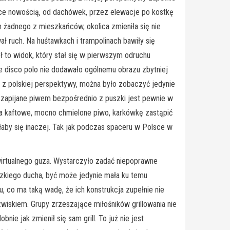
iące nowością, od dachówek, przez elewacje po kostkę
 żadnego z mieszkańców, okolica zmieniła się nie
 ruch. Na huśtawkach i trampolinach bawiły się
ył to widok, który stał się w pierwszym odruchu
ie disco polo nie dodawało ogólnemu obrazu zbytniej
, z polskiej perspektywy, można było zobaczyć jedynie
 zapijane piwem bezpośrednio z puszki jest pewnie w
ala kaftowe, mocno chmielone piwo, karkówkę zastąpić
łaby się inaczej. Tak jak podczas spaceru w Polsce w
rtualnego guza. Wystarczyło zadać niepoprawne
udzkiego ducha, być może jedynie mała ku temu
, co ma taką wadę, że ich konstrukcja zupełnie nie
wiskiem. Grupy zrzeszające miłośników grillowania nie
e jak zmienił się sam grill. To już nie jest