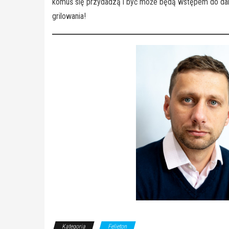
komuś się przydadzą i być może będą wstępem do dals
grilowania!
Kategoria
Felieton