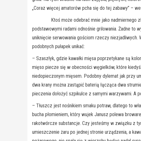
„Coraz więcej amatorów pcha się do tej zabawy” – west
Ktoś może odebrać mnie jako nadmiernego złośliwca
podstawowymi radami odnośnie grilowania. Żadne to w
uniknięcie serwowania gościom rzeczy niezjadliwych. Wra
podobnych pułapek unikać:
– Szaszłyk, gdzie kawałki mięsa poprzetykane są kolo
mięso piecze się w obecności węgielków, które kiedyś
niedopieczonym mięsem. Podobny dylemat jak przy um
dwa krany można zastąpić baterią łącząca dwa strumi
pieczenia dołożyć szpikulce z samymi warzywami. A pot
– Tłuszcz jest nośnikiem smaku potraw, dlatego to właśn
bucha płomieniem, który wujek Janusz polewa browarem,
rakotwórcze substancje. Czy jesteśmy w związku z ty
umieszczenie żaru po jednej stronie urządzenia, a ka
pożarowego, nie spala się z wierzchu będąc nadal suro