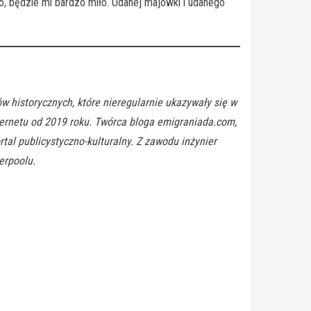
, będzie mi bardzo miło. Udanej majówki i udanego
łów historycznych, które nieregularnie ukazywały się w
ternetu od 2019 roku. Twórca bloga emigraniada.com,
rtal publicystyczno-kulturalny. Z zawodu inżynier
verpoolu.