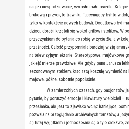
nagle i niespodziewanie, wyrosło małe osiedle. Kolejn
brukową i przycięte trawniki. Fascynujący był to wid
tylko w kontekście nowych budowli. Dodatkowo był maj
dzieci, dorośli krzątali się wokół grillów i stolików. 
przyczynkiem do pytania co robię w życiu źle, a w kol
przaśności. Całość przypomniała bardziej wizję ameryk
na telewizyjnym ekranie. Stereotypowe, majówkowe gri
jakiejś mierze prawdziwe. Ale gdyby pana Janusza lek
sezonowanym stekiem, kraciastą koszulę wymienić na k
majowe, późne, sobotnie popołudnie.
W zamierzchłych czasach, gdy pasjonatów jakiejś d
pytanie, by poruszyć emocje i klawiatury wielbicieli 
przesłanka, ale jest to zjawisko wciąż istniejące, pom
pozwala na przeglądanie archiwalnych tematów, a jedyn
są tutaj wyjątkiem i jednocześnie są o tyle ciekawe, 