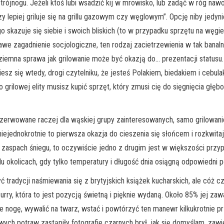
rójnogu. Jeżeli ktoś lubi wsadzić kij w mrowisko, lub zadąć w róg nawo
 lepiej griluje się na grillu gazowym czy węglowym”. Opcję niby jedynie
skazuje się siebie i swoich bliskich (to w przypadku sprzętu na węgiel
awe zagadnienie socjologiczne, ten rodzaj zacietrzewienia w tak banal
zyziemna sprawa jak grilowanie może być okazją do… prezentacji statu
esz się wtedy, drogi czytelniku, że jesteś Polakiem, biedakiem i cebula
 grilowej elity musisz kupić sprzęt, który zmusi cię do sięgnięcia głęb
wane raczej dla wąskiej grupy zainteresowanych, samo grilowanie
ejednokrotnie to pierwsza okazja do cieszenia się słońcem i rozkwitaj
 w zaspach śniegu, to oczywiście jedno z drugim jest w większości p
u okolicach, gdy tylko temperatury i długość dnia osiągną odpowiedni 
cji naśmiewania się z brytyjskich książek kucharskich, ale cóż cz
rry, która to jest pozycją świetną i pięknie wydaną. Około 85% jej zawa
e nogę, wywalić na twarz, wstać i powtórzyć ten manewr kilkukrotnie pr
orowych potraw zastąpiły fotografie czarnych brył, jak się domyślam, za