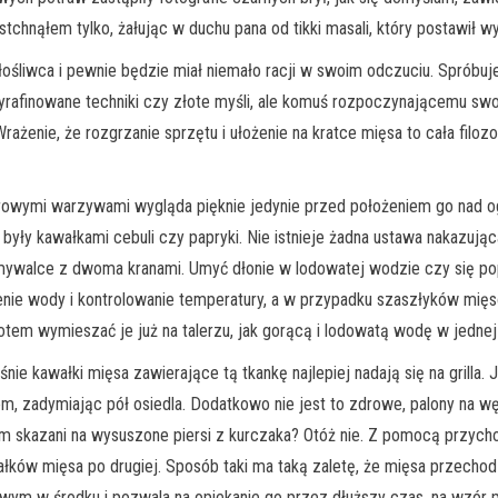
chnąłem tylko, żałując w duchu pana od tikki masali, który postawił w
 i pewnie będzie miał niemało racji w swoim odczuciu. Spróbuje z
yrafinowane techniki czy złote myśli, ale komuś rozpoczynającemu sw
żenie, że rozgrzanie sprzętu i ułożenie na kratce mięsa to cała filozof
rowymi warzywami wygląda pięknie jedynie przed położeniem go nad og
 były kawałkami cebuli czy papryki. Nie istnieje żadna ustawa nakazuj
ywalce z dwoma kranami. Umyć dłonie w lodowatej wodzie czy się po
enie wody i kontrolowanie temperatury, a w przypadku szaszłyków mięs
em wymieszać je już na talerzu, jak gorącą i lodowatą wodę w jednej b
ie kawałki mięsa zawierające tą tkankę najlepiej nadają się na grilla. Je
 zadymiając pół osiedla. Dodatkowo nie jest to zdrowe, palony na węg
m skazani na wysuszone piersi z kurczaka? Otóż nie. Z pomocą przycho
wałków mięsa po drugiej. Sposób taki ma taką zaletę, że mięsa przech
wym w środku i pozwala na opiekanie go przez dłuższy czas, na wzór p