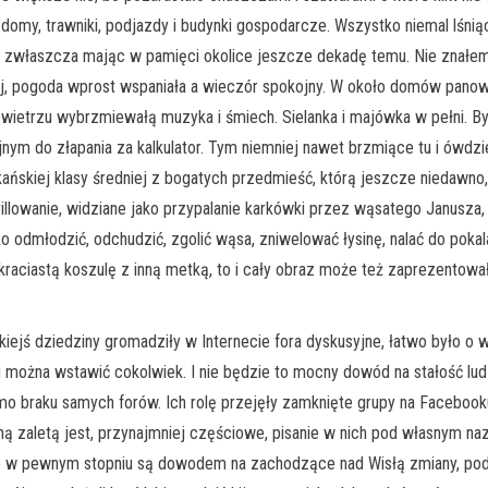
e domy, trawniki, podjazdy i budynki gospodarcze. Wszystko niemal lśn
ok, zwłaszcza mając w pamięci okolice jeszcze dekadę temu. Nie znałem
, pogoda wprost wspaniała a wieczór spokojny. W około domów panował
W powietrzu wybrzmiewałą muzyka i śmiech. Sielanka i majówka w pełni. B
ejnym do złapania za kalkulator. Tym niemniej nawet brzmiące tu i ówdz
ańskiej klasy średniej z bogatych przedmieść, którą jeszcze niedawno
llowanie, widziane jako przypalanie karkówki przez wąsatego Janusza,
ko odmłodzić, odchudzić, zgolić wąsa, zniwelować łysinę, nalać do pok
raciastą koszulę z inną metką, to i cały obraz może też zaprezentowa
ziedziny gromadziły w Internecie fora dyskusyjne, łatwo było o wi
– tu można wstawić cokolwiek. I nie będzie to mocny dowód na stałość l
imo braku samych forów. Ich rolę przejęły zamknięte grupy na Facebooku
ą zaletą jest, przynajmniej częściowe, pisanie w nich pod własnym naz
że w pewnym stopniu są dowodem na zachodzące nad Wisłą zmiany, podobni