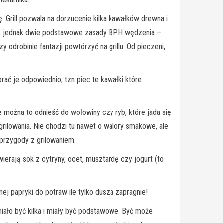
. Grill pozwala na dorzucenie kilka kawałków drewna i
dek jednak dwie podstawowe zasady BPH wędzenia –
odrobinie fantazji powtórzyć na grillu. Od pieczeni,
ać je odpowiednio, tzn piec te kawałki które
e można to odnieść do wołowiny czy ryb, które jada się
ilowania. Nie chodzi tu nawet o walory smakowe, ale
przygody z grilowaniem.
erają sok z cytryny, ocet, musztardę czy jogurt (to
ej papryki do potraw ile tylko dusza zapragnie!
miało być kilka i miały być podstawowe. Być może