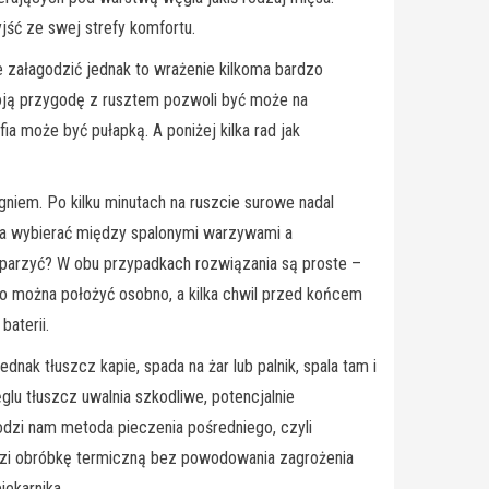
yjść ze swej strefy komfortu.
ałagodzić jednak to wrażenie kilkoma bardzo
oją przygodę z rusztem pozwoli być może na
ia może być pułapką. A poniżej kilka rad jak
niem. Po kilku minutach na ruszcie surowe nadal
ąca wybierać między spalonymi warzywami a
parzyć? W obu przypadkach rozwiązania są proste –
o można położyć osobno, a kilka chwil przed końcem
aterii.
dnak tłuszcz kapie, spada na żar lub palnik, spala tam i
lu tłuszcz uwalnia szkodliwe, potencjalnie
dzi nam metoda pieczenia pośredniego, czyli
odzi obróbkę termiczną bez powodowania zagrożenia
iekarnika.