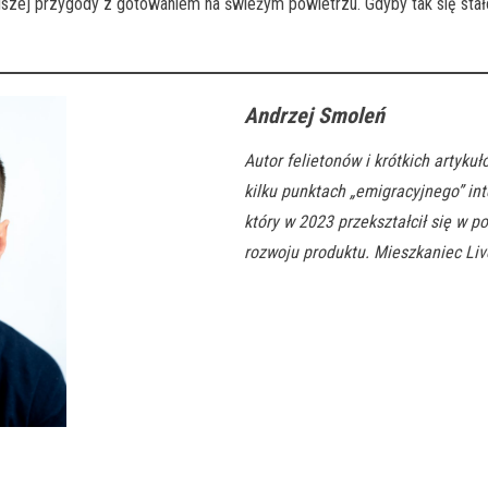
zej przygody z gotowaniem na świeżym powietrzu. Gdyby tak się stało
Andrzej Smoleń
Autor felietonów i krótkich artyku
kilku punktach „emigracyjnego” in
który w 2023 przekształcił się w po
rozwoju produktu. Mieszkaniec Li