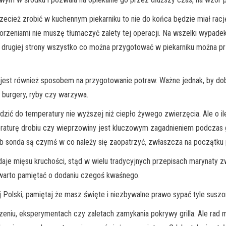
zecież zrobić w kuchennym piekarniku to nie do końca będzie miał rację
orzeniami nie muszę tłumaczyć zalety tej operacji. Na wszelki wypa
 drugiej strony wszystko co można przygotować w piekarniku można przy 
jest również sposobem na przygotowanie potraw. Ważne jednak, by dobr
, burgery, ryby czy warzywa.
dzić do temperatury nie wyższej niż ciepło żywego zwierzęcia. Ale o il
raturę drobiu czy wieprzowiny jest kluczowym zagadnieniem podczas gr
 sonda są czymś w co należy się zaopatrzyć, zwłaszcza na początku 
aje mięsu kruchości, stąd w wielu tradycyjnych przepisach marynaty zwi
warto pamiętać o dodaniu czegoś kwaśnego.
 Polski, pamiętaj że masz święte i niezbywalne prawo sypać tyle suszon
eniu, eksperymentach czy zaletach zamykania pokrywy grilla. Ale rad 