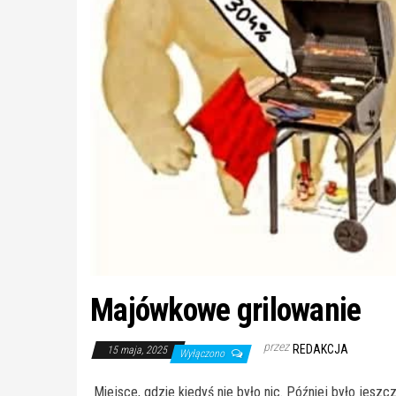
Majówkowe grilowanie
przez
REDAKCJA
15 maja, 2025
Wyłączono
Miejsce, gdzie kiedyś nie było nic. Później było jeszc