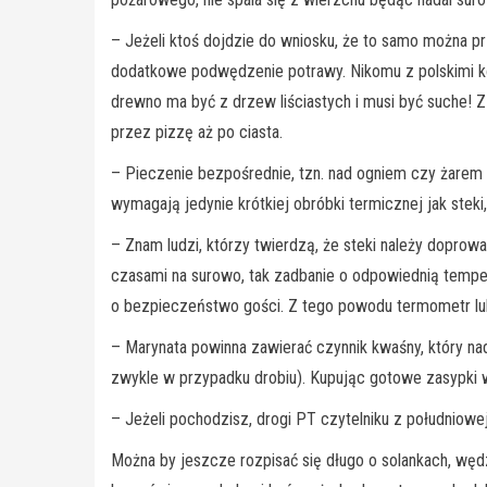
– Jeżeli ktoś dojdzie do wniosku, że to samo można pr
dodatkowe podwędzenie potrawy. Nikomu z polskimi k
drewno ma być z drzew liściastych i musi być suche! Z
przez pizzę aż po ciasta.
– Pieczenie bezpośrednie, tzn. nad ogniem czy żarem 
wymagają jedynie krótkiej obróbki termicznej jak steki
– Znam ludzi, którzy twierdzą, że steki należy doprowa
czasami na surowo, tak zadbanie o odpowiednią tempe
o bezpieczeństwo gości. Z tego powodu termometr lub
– Marynata powinna zawierać czynnik kwaśny, który nad
zwykle w przypadku drobiu). Kupując gotowe zasypki 
– Jeżeli pochodzisz, drogi PT czytelniku z południowej
Można by jeszcze rozpisać się długo o solankach, wędz