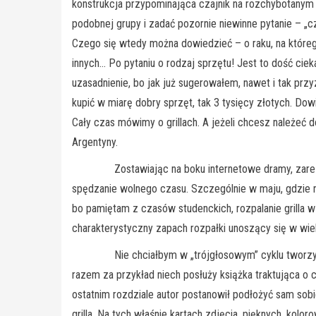
konstrukcja przypominająca czajnik na rozchybotanym t
podobnej grupy i zadać pozornie niewinne pytanie – „czy
Czego się wtedy można dowiedzieć – o raku, na którego 
innych… Po pytaniu o rodzaj sprzętu! Jest to dość ciek
uzasadnienie, bo jak już sugerowałem, nawet i tak pr
kupić w miarę dobry sprzęt, tak 3 tysięcy złotych. Dowi
Cały czas mówimy o grillach. A jeżeli chcesz należeć do
Argentyny.
Zostawiając na boku internetowe dramy, zarezerwo
spędzanie wolnego czasu. Szczególnie w maju, gdzie ni
bo pamiętam z czasów studenckich, rozpalanie grilla
charakterystyczny zapach rozpałki unoszący się w wiel
Nie chciałbym w „trójgłosowym” cyklu tworzyć trady
razem za przykład niech posłuży książka traktująca o cu
ostatnim rozdziale autor postanowił podłożyć sam sobi
grilla. Na tych właśnie kartach zdjęcia, pięknych, kol