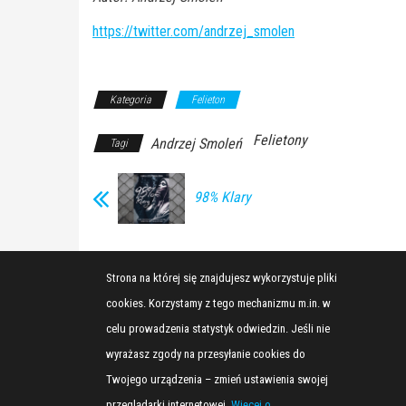
https://twitter.com/andrzej_smolen
Kategoria
Felieton
Felietony
Andrzej Smoleń
Tagi
98% Klary
Strona na której się znajdujesz wykorzystuje pliki
cookies. Korzystamy z tego mechanizmu m.in. w
celu prowadzenia statystyk odwiedzin. Jeśli nie
wyrażasz zgody na przesyłanie cookies do
Twojego urządzenia – zmień ustawienia swojej
przeglądarki internetowej.
Więcej o