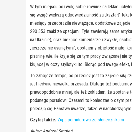
W tym miejscu pozwolę sobie również na lekkie uchylen
się wziąć większą odpowiedzialność za „kształt” teks
miesięcy przeobraziła niewiążące, dodatkowe zajęcie 
290 353 znaki ze spacjami. Tyle zawierają same artyku
na Ukrainie), oraz bieżące komentarze i zwykłe, osobis
„jeszcze nie usuniętymi”, dostajemy objętość małej ks
pisaninę wie, ile kryje się za tym pracy związanej ni
kłującej w oczy stylistyki itd. Biorąc pod uwagę efekt
To zabójcze tempo, bo przecież jest to zajęcie siłą r
jest jedynie niewielka przesada. Dlatego też podsumo
prawdopodobnie mniej, ale też zakładam, że zostanie 
podanego portalowi. Czasami to konieczne o czym przek
polecają się Państwa uwadze, także w nadchodzący
Czytaj także:
Zupa pomidorowa ze słonecznikami
Autor: Andrzej Smoleń