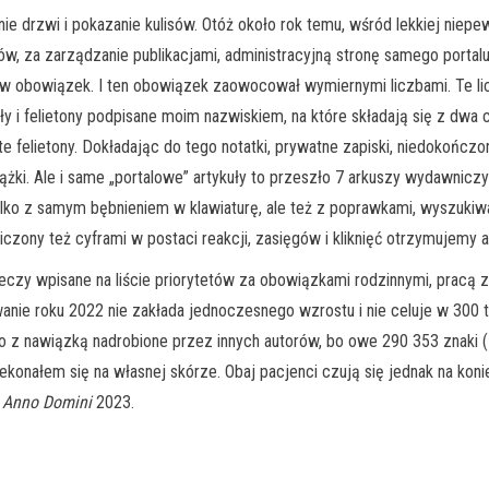
ie drzwi i pokazanie kulisów. Otóż około rok temu, wśród lekkiej nie
tów, za zarządzanie publikacjami, administracyjną stronę samego port
w obowiązek. I ten obowiązek zaowocował wymiernymi liczbami. Te licz
ły i felietony podpisane moim nazwiskiem, na które składają się z dwa
te felietony. Dokładając do tego notatki, prywatne zapiski, niedokończ
iążki. Ale i same „portalowe” artykuły to przeszło 7 arkuszy wydawnicz
e tylko z samym bębnieniem w klawiaturę, ale też z poprawkami, wyszuk
, liczony też cyframi w postaci reakcji, zasięgów i kliknięć otrzymujemy
zeczy wpisane na liście priorytetów za obowiązkami rodzinnymi, pracą 
wanie roku 2022 nie zakłada jednoczesnego wzrostu i nie celuje w 300 
to z nawiązką nadrobione przez innych autorów, bo owe 290 353 znaki 
onałem się na własnej skórze. Obaj pacjenci czują się jednak na koniec
m
Anno Domini
2023.