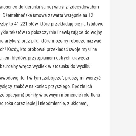
pewności co do kierunku samej witryny, zdecydowałem
alu. Dżentelmeńska umowa zawarta wstępnie na 12
by to 41 221 słów, które przekładają się na tytułowe
 cykle tekstów (o polszczyźnie i nawiązujące do wojny
one artykuły, oraz pliki, które możemy roboczo nazwać
ych! Każdy, kto próbował przekładać swoje myśli na
iwaniem błędów, przytępianiem ostrych krawędzi
 absurdalny wręcz wysiłek w stosunku do wysiłku.
zawodową itd. I w tym „zabójcze”, proszę mi wierzyć,
tysięcy znaków na koniec przyszłego. Będzie ich
(ze spacjami) pełniły w pewnym momencie role tlenu
 roku coraz lepiej i nieodmiennie, z ukłonami,