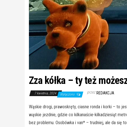
Zza kółka – ty też możes
przez
REDAKCJA
7 kwietnia, 2024
Wyłączono
Wąskie drogi, prawoskręty, ciasne ronda i korki – to
wąskie jezdnie, gdzie co kilkanaście-kilkadziesiąt me
bez problemu. Osobówka i van* – trudniej, ale da się t