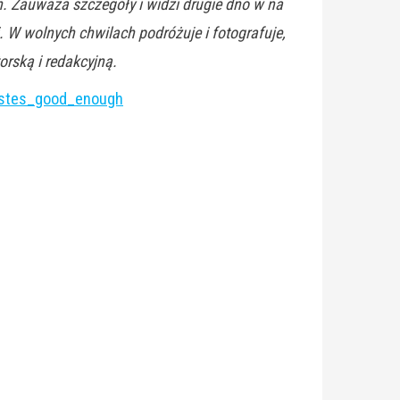
. Zauważa szczegóły i widzi drugie dno w na
 W wolnych chwilach podróżuje i fotografuje,
orską i redakcyjną.
estes_good_enough