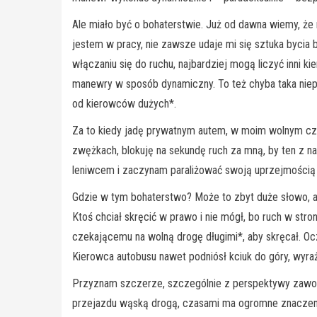
Ale miało być o bohaterstwie. Już od dawna wiemy, że
jestem w pracy, nie zawsze udaje mi się sztuka byci
włączaniu się do ruchu, najbardziej mogą liczyć inni 
manewry w sposób dynamiczny. To też chyba taka nie
od kierowców dużych*.
Za to kiedy jadę prywatnym autem, w moim wolnym cz
zwężkach, blokuję na sekundę ruch za mną, by ten z na
leniwcem i zaczynam paraliżować swoją uprzejmością ru
Gdzie w tym bohaterstwo? Może to zbyt duże słowo, ale
Ktoś chciał skręcić w prawo i nie mógł, bo ruch w str
czekającemu na wolną drogę długimi*, aby skręcał. Oc
Kierowca autobusu nawet podniósł kciuk do góry, wyra
Przyznam szczerze, szczególnie z perspektywy zawodow
przejazdu wąską drogą, czasami ma ogromne znaczenie.