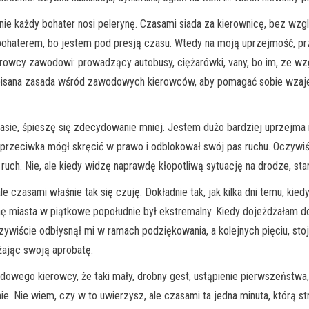
 nie każdy bohater nosi pelerynę. Czasami siada za kierownicę, bez w
a bohaterem, bo jestem pod presją czasu. Wtedy na moją uprzejmość, 
kierowcy zawodowi: prowadzący autobusy, ciężarówki, vany, bo im, ze w
pisana zasada wśród zawodowych kierowców, aby pomagać sobie wzajem
asie, śpieszę się zdecydowanie mniej. Jestem dużo bardziej uprzejm
przeciwka mógł skręcić w prawo i odblokował swój pas ruchu. Oczywiści
ch. Nie, ale kiedy widzę naprawdę kłopotliwą sytuację na drodze, stara
 czasami właśnie tak się czuję. Dokładnie tak, jak kilka dni temu, k
onę miasta w piątkowe popołudnie był ekstremalny. Kiedy dojeżdżałam d
zywiście odbłysnął mi w ramach podziękowania, a kolejnych pięciu, st
żając swoją aprobatę.
ego kierowcy, że taki mały, drobny gest, ustąpienie pierwszeństwa, 
 Nie wiem, czy w to uwierzysz, ale czasami ta jedna minuta, którą str