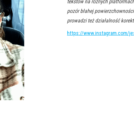
tekstów na różnych platformach
pozór błahej powierzchowności.
prowadzi też działalność korekt
https://www.instagram.com/j