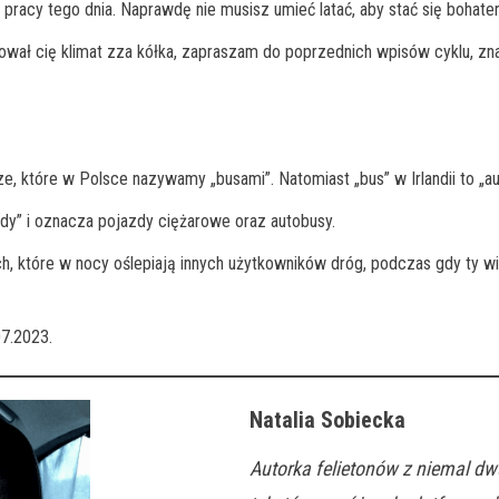
racy tego dnia. Naprawdę nie musisz umieć latać, aby stać się bohat
sował cię klimat zza kółka, zapraszam do poprzednich wpisów cyklu, zna
, które w Polsce nazywamy „busami”. Natomiast „bus” w Irlandii to „au
dy” i oznacza pojazdy ciężarowe oraz autobusy.
h, które w nocy oślepiają innych użytkowników dróg, podczas gdy ty wid
07.2023.
Natalia Sobiecka
Autorka felietonów z niemal d