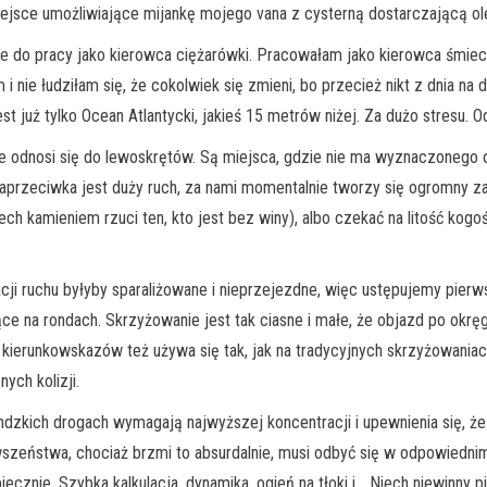
miejsce umożliwiające mijankę mojego vana z cysterną dostarczającą ol
nie do pracy jako kierowca ciężarówki. Pracowałam jako kierowca śmiec
i nie łudziłam się, że cokolwiek się zmieni, bo przecież nikt z dnia na 
st już tylko Ocean Atlantycki, jakieś 15 metrów niżej. Za dużo stresu. O
ie odnosi się do lewoskrętów. Są miejsca, gdzie nie ma wyznaczonego o
aprzeciwka jest duży ruch, za nami momentalnie tworzy się ogromny za
 kamieniem rzuci ten, kto jest bez winy), albo czekać na litość kogoś
zacji ruchu byłyby sparaliżowane i nieprzejezdne, więc ustępujemy pier
ce na rondach. Skrzyżowanie jest tak ciasne i małe, że objazd po okręg
I kierunkowskazów też używa się tak, jak na tradycyjnych skrzyżowaniac
ych kolizji.
dzkich drogach wymagają najwyższej koncentracji i upewnienia się, że 
zeństwa, chociaż brzmi to absurdalnie, musi odbyć się w odpowiedni
cznie. Szybka kalkulacja, dynamika, ogień na tłoki i… Niech niewinny 