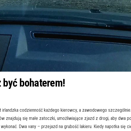
z być bohaterem!
 jest irlandzka codzienność każdego kierowcy, a zawodowego szczególn
trów znajdują się małe zatoczki, umożliwiające zjazd z drogi, aby dwa
o wykonać. Dwa vany – przejazd na grubość lakieru. Kiedy napotka się ci