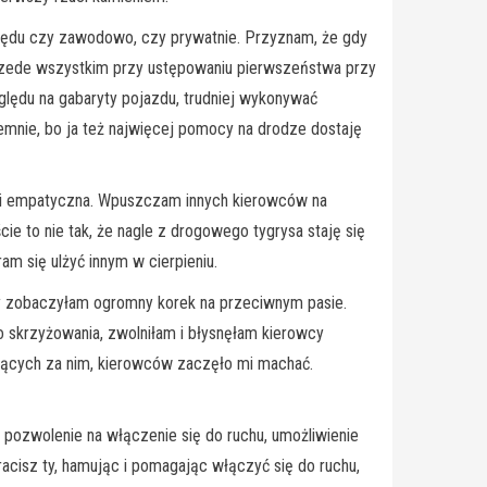
zględu czy zawodowo, czy prywatnie. Przyznam, że gdy
przede wszystkim przy ustępowaniu pierwszeństwa przy
zględu na gabaryty pojazdu, trudniej wykonywać
nie, bo ja też najwięcej pomocy na drodze dostaję
a i empatyczna. Wpuszczam innych kierowców na
e to nie tak, że nagle z drogowego tygrysa staję się
m się ulżyć innym w cierpieniu.
iedy zobaczyłam ogromny korek na przeciwnym pasie.
o skrzyżowania, zwolniłam i błysnęłam kierowcy
ojących za nim, kierowców zaczęło mi machać.
pozwolenie na włączenie się do ruchu, umożliwienie
acisz ty, hamując i pomagając włączyć się do ruchu,