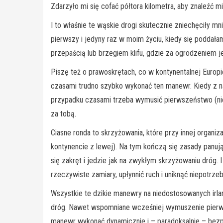
Zdarzyło mi się cofać półtora kilometra, aby znaleźć 
I to właśnie te wąskie drogi skutecznie zniechęciły m
pierwszy i jedyny raz w moim życiu, kiedy się poddałam 
przepaścią lub brzegiem klifu, gdzie za ogrodzeniem je
Piszę też o prawoskrętach, co w kontynentalnej Europ
czasami trudno szybko wykonać ten manewr. Kiedy z n
przypadku czasami trzeba wymusić pierwszeństwo (niech
za tobą.
Ciasne ronda to skrzyżowania, które przy innej organi
kontynencie z lewej). Na tym kończą się zasady panują
się zakręt i jedzie jak na zwykłym skrzyżowaniu dróg. 
rzeczywiste zamiary, upłynnić ruch i uniknąć niepotrzebn
Wszystkie te dzikie manewry na niedostosowanych irlan
dróg. Nawet wspomniane wcześniej wymuszenie pierws
manewr wykonać dynamicznie i – paradoksalnie – bezpie