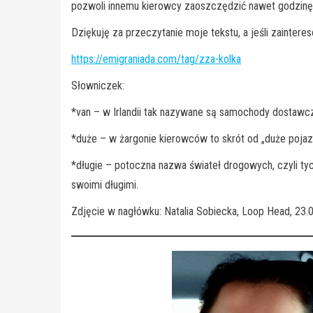
pozwoli innemu kierowcy zaoszczędzić nawet godzinę p
Dziękuję za przeczytanie moje tekstu, a jeśli zaintere
https://emigraniada.com/tag/zza-kolka
Słowniczek:
*van – w Irlandii tak nazywane są samochody dostawcze
*duże – w żargonie kierowców to skrót od „duże pojaz
*długie – potoczna nazwa świateł drogowych, czyli tyc
swoimi długimi.
Zdjęcie w nagłówku: Natalia Sobiecka, Loop Head, 23.