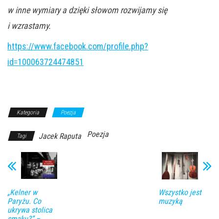
w inne wymiary a dzięki słowom rozwijamy się
i wzrastamy.
https://www.facebook.com/profile.php?
id=100063724474851
Kategoria
Poezja
Poezja
Jacek Raputa
Tagi
„Kelner w
Wszystko jest
Paryżu. Co
muzyką
ukrywa stolica
smaku?” –