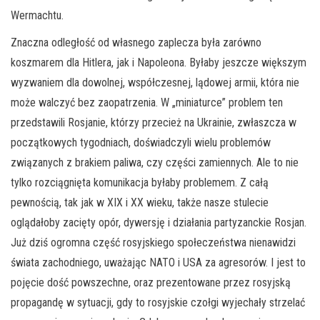
Wermachtu.
Znaczna odległość od własnego zaplecza była zarówno
koszmarem dla Hitlera, jak i Napoleona. Byłaby jeszcze większym
wyzwaniem dla dowolnej, współczesnej, lądowej armii, która nie
może walczyć bez zaopatrzenia. W „miniaturce” problem ten
przedstawili Rosjanie, którzy przecież na Ukrainie, zwłaszcza w
początkowych tygodniach, doświadczyli wielu problemów
związanych z brakiem paliwa, czy części zamiennych. Ale to nie
tylko rozciągnięta komunikacja byłaby problemem. Z całą
pewnością, tak jak w XIX i XX wieku, także nasze stulecie
oglądałoby zacięty opór, dywersję i działania partyzanckie Rosjan.
Już dziś ogromna część rosyjskiego społeczeństwa nienawidzi
świata zachodniego, uważając NATO i USA za agresorów. I jest to
pojęcie dość powszechne, oraz prezentowane przez rosyjską
propagandę w sytuacji, gdy to rosyjskie czołgi wyjechały strzelać