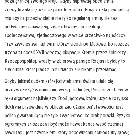
poza granicę swojego kraju. Gdyby naprawdę obca armia
zdecydowała się wkroczyć na terytorium Rosji z cała pewnością
miałaby na przeciw siebie nie tylko regularną armię, ale tez
podsycany nienawiścią, zdecydowany opór całego
społeczeństwa, zjednoczonego w walce przeciwko najeźdźcy.
Trzy zwycięstwa nad tymi, którzy sięgali po Moskwę, bo jeszcze
trzeba tu dodać XVII wieczną okupację Kremla przez żołnierzy
Rzeczpospolitej, wrosły w zbiorową pamięć Rosjan i byłaby to
siła ducha, której raczej nie udałoby się nikomu przełamać.
Gdyby jakimś cudem którejkolwiek armii świata udało się
przezwyciężyć wymienione wyżej trudności, Rosji pozostałby w
ręku argument najsilniejszy. Broń jądrowa, której użycie rosyjska
doktryna przewiduje w obliczu zagrożenia państwowości jest
polisą gwarantującą nie tyle zwycięstwo, co brak porażki. Ryzyko
ogromnych zniszczeń i być może nawet końca współczesnej
cywilizacji jest czynnikiem, który odpowiednio schłodziłby głowę