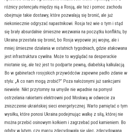
różnicy potencjału między nią a Rosją, ale też i pomoc zachodu
obejmuje takie dostawy, które pozwalają się bronić, ale już
niekoniecznie odgryzać napastnikowi. Rosja też wie o tym i stąd
się brały absurdalnie śmieszne wezwania na początku konfliktu, by
Ukraina przestała się bronić, bo Rosja wypowie jej wojnę, ale i
mniej śmieszne działania w ostatnich tygodniach, gdzie atakowana
jest infrastruktura cywilna. Może to wyglądać na desperackie
miotanie się, ale też jest to podparte pewną, diabelską kalkulacją.
Bo w gabinetach rosyjskich przywódców zapewne padło zdanie w
stylu: „A co nam mogą zrobić?” Poza nałożonymi już sankcjami
niewiele. Nikt przytomny na umyśle nie wpadnie na pomysł
ostrzelania rakietami elektrowni pod Moskwą w odwecie za
zniszczenie ukraińskiej sieci energetycznej. Warto pamiętać o tym
wysiłku, które ponosi Ukraina podejmując walkę z siłą, której nie
można przebić osinowym kołkiem i zagrzebać pod kamieniem. Bo
gdyby w lutym, czy marcu zdecydowała się ulec, zdecydowana