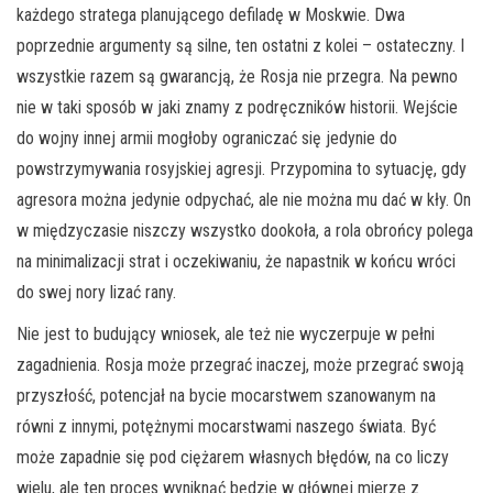
każdego stratega planującego defiladę w Moskwie. Dwa
poprzednie argumenty są silne, ten ostatni z kolei – ostateczny. I
wszystkie razem są gwarancją, że Rosja nie przegra. Na pewno
nie w taki sposób w jaki znamy z podręczników historii. Wejście
do wojny innej armii mogłoby ograniczać się jedynie do
powstrzymywania rosyjskiej agresji. Przypomina to sytuację, gdy
agresora można jedynie odpychać, ale nie można mu dać w kły. On
w międzyczasie niszczy wszystko dookoła, a rola obrońcy polega
na minimalizacji strat i oczekiwaniu, że napastnik w końcu wróci
do swej nory lizać rany.
Nie jest to budujący wniosek, ale też nie wyczerpuje w pełni
zagadnienia. Rosja może przegrać inaczej, może przegrać swoją
przyszłość, potencjał na bycie mocarstwem szanowanym na
równi z innymi, potężnymi mocarstwami naszego świata. Być
może zapadnie się pod ciężarem własnych błędów, na co liczy
wielu, ale ten proces wyniknąć będzie w głównej mierze z