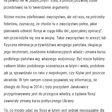
na pewno nie w „klasycznym” stylu, a poniżej pozwolę sobie
przedstawić na to twierdzenie argumenty.
Różnie można zdefiniować zwycięstwo, ale od razu, na potrzeby
felietonu, zaznaczę, że chodzi tu o zwycięstwo pełne, jakie
planowała odnieść Rosja w ciągu kilku dni „specjalnej operacji”,
nim przerodziła się ona w wojnę. Takie zwycięstwo to areszt, lub
fizyczna eliminacja przywództwa wrogiego państwa, okupacja
jego terytorium, osadzenie kolaboracyjnych władz i zmiana kursu
podbitego państwa wg. własnego
widzimisię.
Być może byliśmy
całkiem blisko podobnego scenariusza w lutym i wielu, podobnie
jak ja, sprawdzało co rano z niepokojem, czy Kijów jest jeszcze
ukraiński. W tym samym czasie pojawiały się informację, że
zbiegły do Rosji w 2014 r, były prezydent Janukowicz
przygotowywany jest do przejęcia władzy, a żądania Rosji
zawierały zmianę kursu politycznego Ukrainy.
To, co mogło udać się Rosji w lutym jest jednak nieosiągalne dla