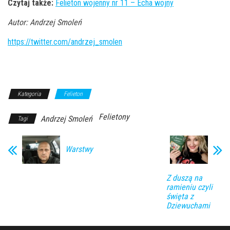
Czytaj także:
Felieton wojenny nr 11 – Echa wojny
Autor: Andrzej Smoleń
https://twitter.com/andrzej_smolen
Kategoria
Felieton
Felietony
Andrzej Smoleń
Tagi
Warstwy
Z duszą na
ramieniu czyli
święta z
Dziewuchami