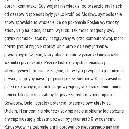
obron i kontrataku. Gdy wojska niemieckie, po przeszło stu latach
od czasów Napoleona były już „o krok” od Moskwy, symbolicznie
znów sprawiało to wrażenie, że do pokonania Rosjan wystarczy
zdobyć się na jeden, ostatni wysiłek. Tak może mogłoby być,
gdyby niemiecki atak był rozgrywany w grze komputerowej, której
celem jest przejęcie stolicy. Obie armie działały jednak w
prawdziwym świecie, który obu stronom wyznaczał nieusuwalne
warunki i przeszkody. Pisanie historycznych scenariuszy
alternatywnych to trudne zajęcie, ale w tym przypadku jest niemal
pewne, że gdyby nawet pojmany przez Niemców Stalin zawisł na
placu czerwonym, a obok niego wyciągnięta z mauzoleum mumia
Lenina, tak nie oznaczałoby to jeszcze ostatecznego upadku
Sowietów. Dalej istniałby potencjał przemysłowy ukryty za
Uralem, Niemcom nie skończyłyby się nagle problemy logistyczne,
a wciąż niezajęty obszar pozwoliłby jakiemuś XX-wiecznemu
Kutuzowowi na zebranie armii gotowej do nieustannego nękania