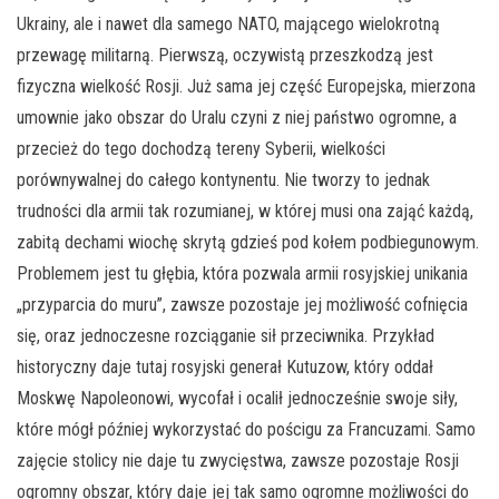
Ukrainy, ale i nawet dla samego NATO, mającego wielokrotną
przewagę militarną. Pierwszą, oczywistą przeszkodzą jest
fizyczna wielkość Rosji. Już sama jej część Europejska, mierzona
umownie jako obszar do Uralu czyni z niej państwo ogromne, a
przecież do tego dochodzą tereny Syberii, wielkości
porównywalnej do całego kontynentu. Nie tworzy to jednak
trudności dla armii tak rozumianej, w której musi ona zająć każdą,
zabitą dechami wiochę skrytą gdzieś pod kołem podbiegunowym.
Problemem jest tu głębia, która pozwala armii rosyjskiej unikania
„przyparcia do muru”, zawsze pozostaje jej możliwość cofnięcia
się, oraz jednoczesne rozciąganie sił przeciwnika. Przykład
historyczny daje tutaj rosyjski generał Kutuzow, który oddał
Moskwę Napoleonowi, wycofał i ocalił jednocześnie swoje siły,
które mógł później wykorzystać do pościgu za Francuzami. Samo
zajęcie stolicy nie daje tu zwycięstwa, zawsze pozostaje Rosji
ogromny obszar, który daje jej tak samo ogromne możliwości do