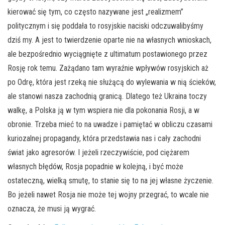
kierować się tym, co często nazywane jest „realizmem”
politycznym i się poddała to rosyjskie naciski odczuwalibyśmy
dziś my. A jest to twierdzenie oparte nie na własnych wnioskach,
ale bezpośrednio wyciągnięte z ultimatum postawionego przez
Rosję rok temu. Zażądano tam wyraźnie wpływów rosyjskich aż
po Odrę, która jest rzeką nie służącą do wylewania w nią ścieków,
ale stanowi nasza zachodnią granicą. Dlatego też Ukraina toczy
walkę, a Polska ją w tym wspiera nie dla pokonania Rosji, a w
obronie. Trzeba mieć to na uwadze i pamiętać w obliczu czasami
kuriozalnej propagandy, która przedstawia nas i cały zachodni
świat jako agresorów. I jeżeli rzeczywiście, pod ciężarem
własnych błędów, Rosja popadnie w kolejną, i być może
ostateczną, wielką smutę, to stanie się to na jej własne życzenie.
Bo jeżeli nawet Rosja nie może tej wojny przegrać, to wcale nie
oznacza, że musi ją wygrać.