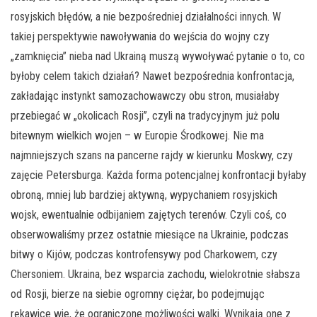
rosyjskich błędów, a nie bezpośredniej działalności innych. W
takiej perspektywie nawoływania do wejścia do wojny czy
„zamknięcia” nieba nad Ukrainą muszą wywoływać pytanie o to, co
byłoby celem takich działań? Nawet bezpośrednia konfrontacja,
zakładając instynkt samozachowawczy obu stron, musiałaby
przebiegać w „okolicach Rosji”, czyli na tradycyjnym już polu
bitewnym wielkich wojen – w Europie Środkowej. Nie ma
najmniejszych szans na pancerne rajdy w kierunku Moskwy, czy
zajęcie Petersburga. Każda forma potencjalnej konfrontacji byłaby
obroną, mniej lub bardziej aktywną, wypychaniem rosyjskich
wojsk, ewentualnie odbijaniem zajętych terenów. Czyli coś, co
obserwowaliśmy przez ostatnie miesiące na Ukrainie, podczas
bitwy o Kijów, podczas kontrofensywy pod Charkowem, czy
Chersoniem. Ukraina, bez wsparcia zachodu, wielokrotnie słabsza
od Rosji, bierze na siebie ogromny ciężar, bo podejmując
rękawice wie, że ograniczone możliwości walki. Wynikają one z