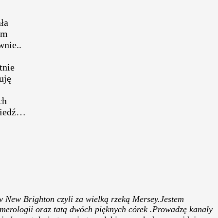
ła
em
nie..
tnie
uję
ch
owiedź…
 New Brighton czyli za wielką rzeką Mersey.Jestem
merologii oraz tatą dwóch pięknych córek .Prowadzę kanały