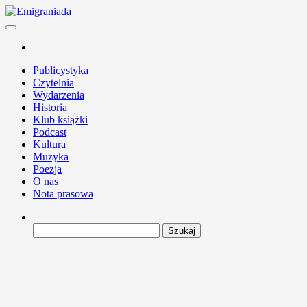
Przejdź
do
Emigraniada
Portal Publicystyczno-Kulturalny
treści
Publicystyka
Czytelnia
Wydarzenia
Historia
Klub książki
Podcast
Kultura
Muzyka
Poezja
O nas
Nota prasowa
Szukaj: