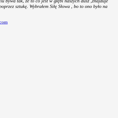
u bywa tak, że to co jest w głębi naszych dusz ,znajduje
poprzez sztukę. Wybrałem Siłę Słowa , bo to ono było na
.com