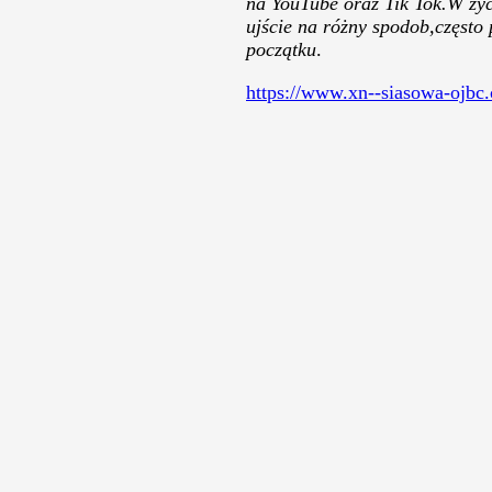
na YouTube oraz Tik Tok.W życi
ujście na różny spodob,często 
początku
.
https://www.xn--siasowa-ojbc