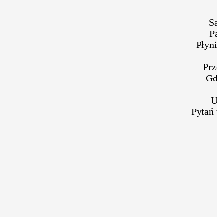
S
P
Płyn
Prz
Gd
U
Pytań 