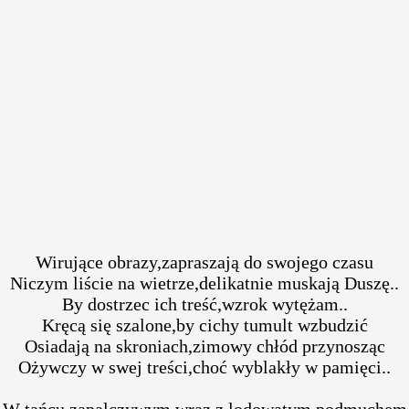
Wirujące obrazy,zapraszają do swojego czasu
Niczym liście na wietrze,delikatnie muskają Duszę..
By dostrzec ich treść,wzrok wytężam..
Kręcą się szalone,by cichy tumult wzbudzić
Osiadają na skroniach,zimowy chłód przynosząc
Ożywczy w swej treści,choć wyblakły w pamięci..
W tańcu zapalczywym,wraz z lodowatym podmuchem