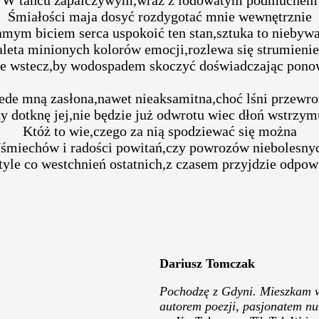
Śmiałości maja dosyć rozdygotać mnie wewnętrznie
amym biciem serca uspokoić ten stan,sztuka to niebywa
aleta minionych kolorów emocji,rozlewa się strumieni
ie wstecz,by wodospadem skoczyć doświadczając ponow
ede mną zasłona,nawet nieaksamitna,choć lśni przewro
y dotknę jej,nie będzie już odwrotu wiec dłoń wstrzym
Któż to wie,czego za nią spodziewać się można
śmiechów i radości powitań,czy powrozów niebolesny
tyle co westchnień ostatnich,z czasem przyjdzie odp
Dariusz Tomczak
Pochodzę z Gdyni. Mieszkam w
autorem poezji, pasjonatem nu