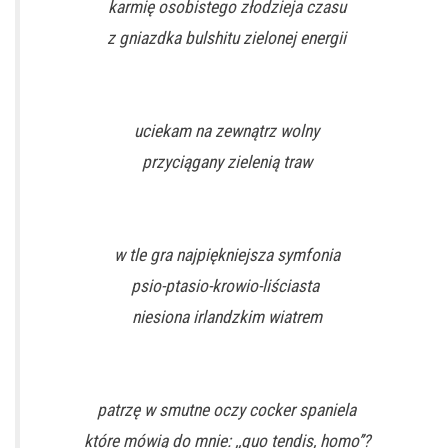
karmię osobistego złodzieja czasu
z gniazdka bulshitu zielonej energii
uciekam na zewnątrz wolny
przyciągany zielenią traw
w tle gra najpiękniejsza symfonia
psio-ptasio-krowio-liściasta
niesiona irlandzkim wiatrem
patrzę w smutne oczy cocker spaniela
które mówią do mnie: ,,quo tendis, homo’’?