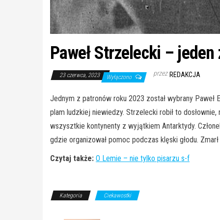
Paweł Strzelecki – jeden
przez
REDAKCJA
23 czerwca, 2023
Wyłączono
Jednym z patronów roku 2023 został wybrany Paweł Edmu
plam ludzkiej niewiedzy. Strzelecki robił to dosłownie
wszysztkie kontynenty z wyjątkiem Antarktydy. Członek
gdzie organizował pomoc podczas klęski głodu. Zmarł
Czytaj także:
O Lemie – nie tylko pisarzu s-f
Kategoria
Ciekawostki