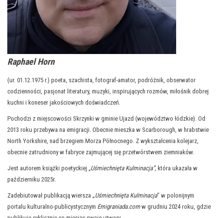
Raphael Horn
(ur. 01.12.1975 r.) poeta, szachista, fotograf-amator, podróżnik, obserwator
codzienności, pasjonat literatury, muzyki, inspirujących rozmów, miłośnik dobrej
kuchni i koneser jakościowych doświadczeń.
Pochodzi z miejscowości Skrzynki w gminie Ujazd (województwo łódzkie). Od
2013 roku przebywa na emigracji. Obecnie mieszka w Scarborough, w hrabstwie
North Yorkshire, nad brzegiem Morza Północnego. Z wykształcenia kolejarz,
obecnie zatrudniony w fabryce zajmującej się przetwórstwem ziemniaków.
Jest autorem książki poetyckiej
„Uśmiechnięta Kulminacja”,
która ukazała w
październiku 2025r.
Zadebiutował publikacją wiersza „
Uśmiechnięta Kulminacja
” w polonijnym
portalu kulturalno-publicystycznym
Emigraniada.com
w grudniu 2024 roku, gdzie
publikuje cyklicznie co miesiąc swoje utwory.