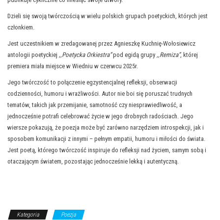
Dzieli się swoją twórczością w wielu polskich grupach poetyckich, których jest
członkiem.
Jest uczestnikiem w zredagowanej przez Agnieszkę Kuchnię-Wołosiewicz
antologii poetyckiej
,,Poetycka Orkiestra”
pod egidą grupy
,,Remiza”
, której
premiera miała miejsce w Wiedniu w czerwcu 2025r.
Jego twórczość to połączenie egzystencjalnej refleksji, obserwacji
codzienności, humoru i wrażliwości. Autor nie boi się poruszać trudnych
tematów, takich jak przemijanie, samotność czy niesprawiedliwość, a
jednocześnie potrafi celebrować życie w jego drobnych radościach. Jego
wiersze pokazują, że poezja może być zarówno narzędziem introspekcji, jak i
sposobem komunikacji z innymi – pełnym empatii, humoru i miłości do świata.
Jest poetą, którego twórczość inspiruje do refleksji nad życiem, samym sobą i
otaczającym światem, pozostając jednocześnie lekką i autentyczną.
Kategoria
Poezja