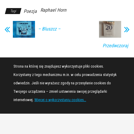
Raphael Horn
Poezja
Tagi
– Bluszcz –
Przedwczoraj
Strona na której się znajdujesz wykorzystuje pliki cookies.
Korzystamy z tego mechanizmu m.in. w celu prowadzenia statystyk
odwiedzin. Jeśli nie wyrażasz zgody na przesyłanie cookies do
Twojego urządzenia – zmień ustawienia swojej przeglądarki
internetowej.
Więcej o wykorzystaniu cookies…
Dumnie wspierane przez
WordPress
|
Motyw:
Envo Magazine