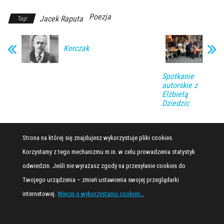
Poezja
Jacek Raputa
Tagi
Korczak
Spotkanie
autorskie z
Elżbietą
Dziedzic
Strona na której się znajdujesz wykorzystuje pliki cookies.
Korzystamy z tego mechanizmu m.in. w celu prowadzenia statystyk
odwiedzin. Jeśli nie wyrażasz zgody na przesyłanie cookies do
Twojego urządzenia – zmień ustawienia swojej przeglądarki
internetowej.
Więcej o wykorzystaniu cookies…