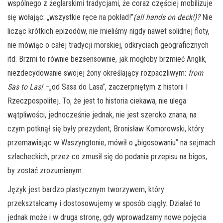
wspólnego z żeglarskimi tradycjami, że coraz częściej mobilizuje
się wołając: „wszystkie ręce na pokład!”
(all hands on deck!)?
Nie
licząc krótkich epizodów, nie mieliśmy nigdy nawet solidnej floty,
nie mówiąc o całej tradycji morskiej, odkryciach geograficznych
itd. Brzmi to równie bezsensownie, jak mogłoby brzmieć Anglik,
niezdecydowanie swojej żony określający rozpaczliwym:
from
Sas to Las! –
„od Sasa do Lasa”, zaczerpniętym z historii I
Rzeczpospolitej. To, że jest to historia ciekawa, nie ulega
wątpliwości, jednocześnie jednak, nie jest szeroko znana, na
czym potknął się były prezydent, Bronisław Komorowski, który
przemawiając w Waszyngtonie, mówił o „bigosowaniu” na sejmach
szlacheckich, przez co zmusił się do podania przepisu na bigos,
by zostać zrozumianym.
Język jest bardzo plastycznym tworzywem, który
przekształcamy i dostosowujemy w sposób ciągły. Działać to
jednak może i w druga stronę, gdy wprowadzamy nowe pojęcia