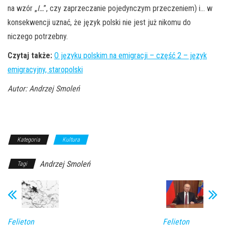
na wzór „
I…
”, czy zaprzeczanie pojedynczym przeczeniem) i… w
konsekwencji uznać, że język polski nie jest już nikomu do
niczego potrzebny.
Czytaj także:
O języku polskim na emigracji – część 2 – język
emigracyjny, staropolski
Autor: Andrzej Smoleń
Kategoria
Kultura
Andrzej Smoleń
Tagi
Felieton
Felieton