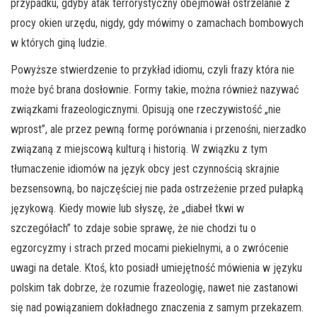
przypadku, gdyby atak terrorystyczny obejmował ostrzelanie z
procy okien urzędu, nigdy, gdy mówimy o zamachach bombowych
w których giną ludzie.
Powyższe stwierdzenie to przykład idiomu, czyli frazy która nie
może być brana dosłownie. Formy takie, można również nazywać
związkami frazeologicznymi. Opisują one rzeczywistość „nie
wprost”, ale przez pewną formę porównania i przenośni, nierzadko
związaną z miejscową kulturą i historią. W związku z tym
tłumaczenie idiomów na język obcy jest czynnością skrajnie
bezsensowną, bo najczęściej nie pada ostrzeżenie przed pułapką
językową. Kiedy mowie lub słyszę, że „diabeł tkwi w
szczegółach” to zdaje sobie sprawę, że nie chodzi tu o
egzorcyzmy i strach przed mocami piekielnymi, a o zwrócenie
uwagi na detale. Ktoś, kto posiadł umiejętność mówienia w języku
polskim tak dobrze, że rozumie frazeologię, nawet nie zastanowi
się nad powiązaniem dokładnego znaczenia z samym przekazem.