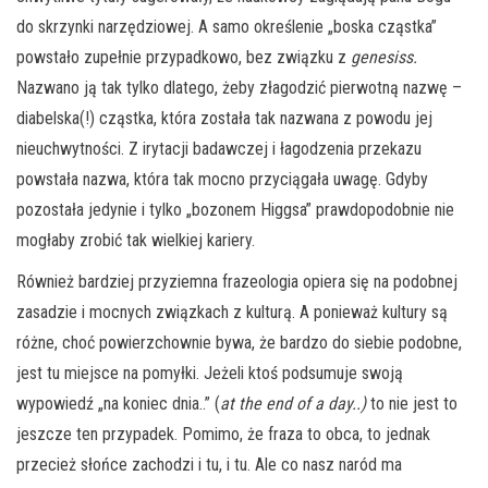
do skrzynki narzędziowej. A samo określenie „boska cząstka”
powstało zupełnie przypadkowo, bez związku z
genesiss.
Nazwano ją tak tylko dlatego, żeby złagodzić pierwotną nazwę –
diabelska(!) cząstka, która została tak nazwana z powodu jej
nieuchwytności. Z irytacji badawczej i łagodzenia przekazu
powstała nazwa, która tak mocno przyciągała uwagę. Gdyby
pozostała jedynie i tylko „bozonem Higgsa” prawdopodobnie nie
mogłaby zrobić tak wielkiej kariery.
Również bardziej przyziemna frazeologia opiera się na podobnej
zasadzie i mocnych związkach z kulturą. A ponieważ kultury są
różne, choć powierzchownie bywa, że bardzo do siebie podobne,
jest tu miejsce na pomyłki. Jeżeli ktoś podsumuje swoją
wypowiedź „na koniec dnia..” (
at the end of a day..)
to nie jest to
jeszcze ten przypadek. Pomimo, że fraza to obca, to jednak
przecież słońce zachodzi i tu, i tu. Ale co nasz naród ma