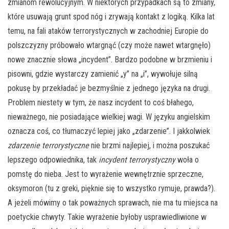
zmianom rewolucyjnym. W niektórych przypadkach są to zmiany,
które usuwają grunt spod nóg i zrywają kontakt z logiką. Kilka lat
temu, na fali ataków terrorystycznych w zachodniej Europie do
polszczyzny próbowało wtargnąć (czy może nawet wtargnęło)
nowe znacznie słowa „incydent”. Bardzo podobne w brzmieniu i
pisowni, gdzie wystarczy zamienić „y” na „i”, wywołuje silną
pokusę by przekładać je bezmyślnie z jednego języka na drugi.
Problem niestety w tym, że nasz incydent to coś błahego,
nieważnego, nie posiadające wielkiej wagi. W języku angielskim
oznacza coś, co tłumaczyć lepiej jako „zdarzenie”. I jakkolwiek
zdarzenie terrorystyczne
nie brzmi najlepiej, i można poszukać
lepszego odpowiednika, tak
incydent terrorystyczny
woła o
pomstę do nieba. Jest to wyrażenie wewnętrznie sprzeczne,
oksymoron (tu z greki, pięknie się to wszystko rymuje, prawda?).
A jeżeli mówimy o tak poważnych sprawach, nie ma tu miejsca na
poetyckie chwyty. Takie wyrażenie byłoby usprawiedliwione w