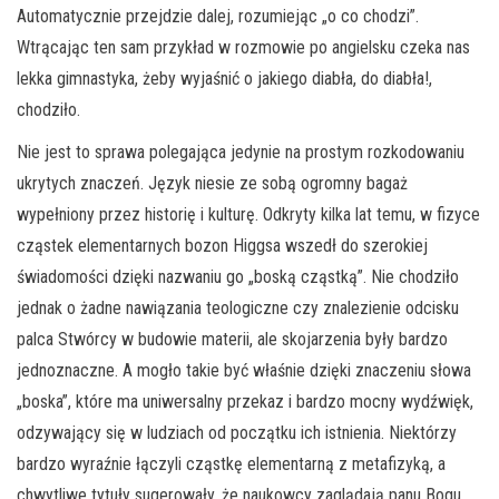
Automatycznie przejdzie dalej, rozumiejąc „o co chodzi”.
Wtrącając ten sam przykład w rozmowie po angielsku czeka nas
lekka gimnastyka, żeby wyjaśnić o jakiego diabła, do diabła!,
chodziło.
Nie jest to sprawa polegająca jedynie na prostym rozkodowaniu
ukrytych znaczeń. Język niesie ze sobą ogromny bagaż
wypełniony przez historię i kulturę. Odkryty kilka lat temu, w fizyce
cząstek elementarnych bozon Higgsa wszedł do szerokiej
świadomości dzięki nazwaniu go „boską cząstką”. Nie chodziło
jednak o żadne nawiązania teologiczne czy znalezienie odcisku
palca Stwórcy w budowie materii, ale skojarzenia były bardzo
jednoznaczne. A mogło takie być właśnie dzięki znaczeniu słowa
„boska”, które ma uniwersalny przekaz i bardzo mocny wydźwięk,
odzywający się w ludziach od początku ich istnienia. Niektórzy
bardzo wyraźnie łączyli cząstkę elementarną z metafizyką, a
chwytliwe tytuły sugerowały, że naukowcy zaglądają panu Bogu