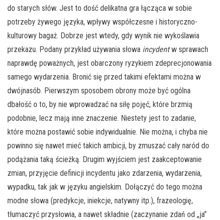
do starych słów. Jest to dość delikatna gra łącząca w sobie
potrzeby żywego języka, wpływy współczesne i historyczno-
kulturowy bagaż. Dobrze jest wtedy, gdy wynik nie wykoślawia
przekazu. Podany przykład używania słowa
incydent
w sprawach
naprawdę poważnych, jest obarczony ryzykiem zdeprecjonowania
samego wydarzenia. Bronić się przed takimi efektami można w
dwójnasób. Pierwszym sposobem obrony może być ogólna
dbałość o to, by nie wprowadzać na siłę pojęć, które brzmią
podobnie, lecz mają inne znaczenie. Niestety jest to zadanie,
które można postawić sobie indywidualnie. Nie można, i chyba nie
powinno się nawet mieć takich ambicji, by zmuszać cały naród do
podążania taką ścieżką. Drugim wyjściem jest zaakceptowanie
zmian, przyjęcie definicji incydentu jako zdarzenia, wydarzenia,
wypadku, tak jak w języku angielskim. Dołączyć do tego można
modne słowa (predykcje, iniekcje, natywny itp.), frazeologię,
tłumaczyć przysłowia, a nawet składnie (zaczynanie zdań od „ja”