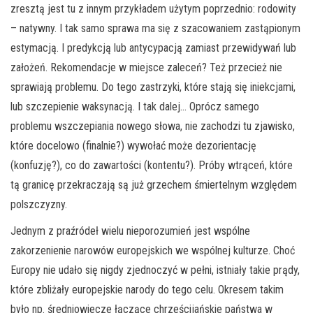
zresztą jest tu z innym przykładem użytym poprzednio: rodowity
– natywny. I tak samo sprawa ma się z szacowaniem zastąpionym
estymacją. I predykcją lub antycypacją zamiast przewidywań lub
założeń. Rekomendacje w miejsce zaleceń? Też przecież nie
sprawiają problemu. Do tego zastrzyki, które stają się iniekcjami,
lub szczepienie waksynacją. I tak dalej… Oprócz samego
problemu wszczepiania nowego słowa, nie zachodzi tu zjawisko,
które docelowo (finalnie?) wywołać może dezorientację
(konfuzję?), co do zawartości (kontentu?). Próby wtrąceń, które
tą granicę przekraczają są już grzechem śmiertelnym względem
polszczyzny.
Jednym z praźródeł wielu nieporozumień jest wspólne
zakorzenienie narowów europejskich we wspólnej kulturze. Choć
Europy nie udało się nigdy zjednoczyć w pełni, istniały takie prądy,
które zbliżały europejskie narody do tego celu. Okresem takim
było np. średniowiecze łączące chrześcijańskie państwa w