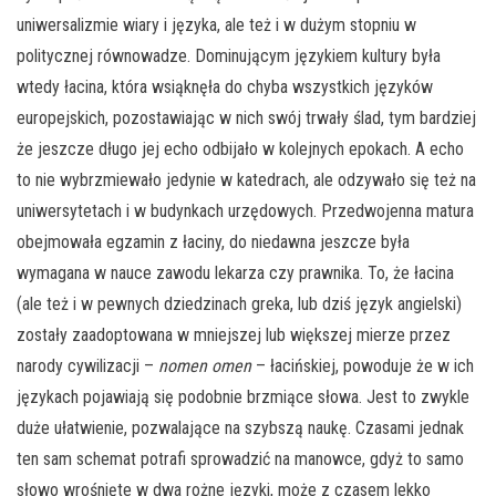
uniwersalizmie wiary i języka, ale też i w dużym stopniu w
politycznej równowadze. Dominującym językiem kultury była
wtedy łacina, która wsiąknęła do chyba wszystkich języków
europejskich, pozostawiając w nich swój trwały ślad, tym bardziej
że jeszcze długo jej echo odbijało w kolejnych epokach. A echo
to nie wybrzmiewało jedynie w katedrach, ale odzywało się też na
uniwersytetach i w budynkach urzędowych. Przedwojenna matura
obejmowała egzamin z łaciny, do niedawna jeszcze była
wymagana w nauce zawodu lekarza czy prawnika. To, że łacina
(ale też i w pewnych dziedzinach greka, lub dziś język angielski)
zostały zaadoptowana w mniejszej lub większej mierze przez
narody cywilizacji –
nomen omen
– łacińskiej, powoduje że w ich
językach pojawiają się podobnie brzmiące słowa. Jest to zwykle
duże ułatwienie, pozwalające na szybszą naukę. Czasami jednak
ten sam schemat potrafi sprowadzić na manowce, gdyż to samo
słowo wrośnięte w dwa rożne języki, może z czasem lekko