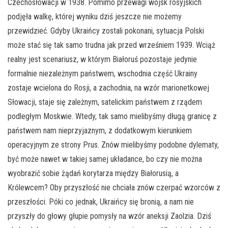
Czechosłowacji w 1938. Pomimo przewagi wojsk rosyjskich
podjęła walkę, której wyniku dziś jeszcze nie możemy
przewidzieć. Gdyby Ukraińcy zostali pokonani, sytuacja Polski
może stać się tak samo trudna jak przed wrześniem 1939. Wciąż
realny jest scenariusz, w którym Białoruś pozostaje jedynie
formalnie niezależnym państwem, wschodnia część Ukrainy
zostaje wcielona do Rosji, a zachodnia, na wzór marionetkowej
Słowacji, staje się zależnym, satelickim państwem z rządem
podległym Moskwie. Wtedy, tak samo mielibyśmy długą granicę z
państwem nam nieprzyjaznym, z dodatkowym kierunkiem
operacyjnym ze strony Prus. Znów mielibyśmy podobne dylematy,
być może nawet w takiej samej układance, bo czy nie można
wyobrazić sobie żądań korytarza między Białorusią, a
Królewcem? Oby przyszłość nie chciała znów czerpać wzorców z
przeszłości. Póki co jednak, Ukraińcy się bronią, a nam nie
przyszły do głowy głupie pomysły na wzór aneksji Zaolzia. Dziś