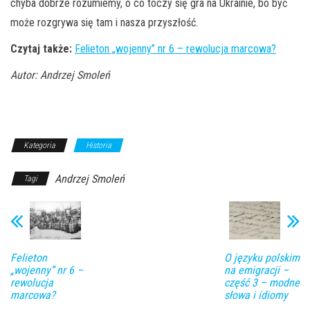
chyba dobrze rozumiemy, o co toczy się gra na Ukrainie, bo być
może rozgrywa się tam i nasza przyszłość.
Czytaj także:
Felieton „wojenny” nr 6 – rewolucja marcowa?
Autor: Andrzej Smoleń
Kategoria
Historia
Andrzej Smoleń
Tagi
Felieton
O języku polskim
„wojenny” nr 6 –
na emigracji –
rewolucja
część 3 – modne
marcowa?
słowa i idiomy