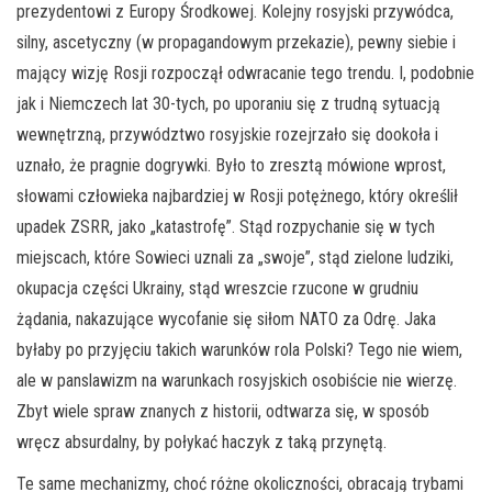
prezydentowi z Europy Środkowej. Kolejny rosyjski przywódca,
silny, ascetyczny (w propagandowym przekazie), pewny siebie i
mający wizję Rosji rozpoczął odwracanie tego trendu. I, podobnie
jak i Niemczech lat 30-tych, po uporaniu się z trudną sytuacją
wewnętrzną, przywództwo rosyjskie rozejrzało się dookoła i
uznało, że pragnie dogrywki. Było to zresztą mówione wprost,
słowami człowieka najbardziej w Rosji potężnego, który określił
upadek ZSRR, jako „katastrofę”. Stąd rozpychanie się w tych
miejscach, które Sowieci uznali za „swoje”, stąd zielone ludziki,
okupacja części Ukrainy, stąd wreszcie rzucone w grudniu
żądania, nakazujące wycofanie się siłom NATO za Odrę. Jaka
byłaby po przyjęciu takich warunków rola Polski? Tego nie wiem,
ale w panslawizm na warunkach rosyjskich osobiście nie wierzę.
Zbyt wiele spraw znanych z historii, odtwarza się, w sposób
wręcz absurdalny, by połykać haczyk z taką przynętą.
Te same mechanizmy, choć różne okoliczności, obracają trybami