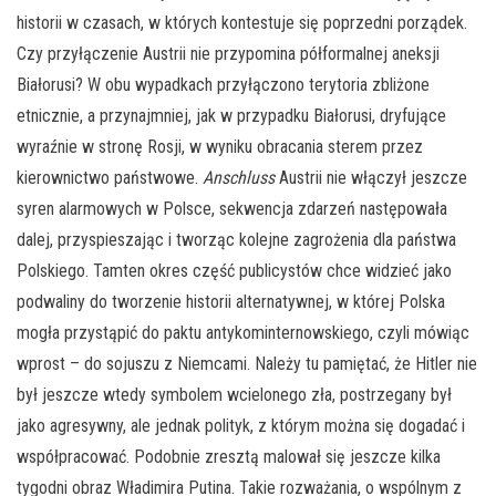
historii w czasach, w których kontestuje się poprzedni porządek.
Czy przyłączenie Austrii nie przypomina półformalnej aneksji
Białorusi? W obu wypadkach przyłączono terytoria zbliżone
etnicznie, a przynajmniej, jak w przypadku Białorusi, dryfujące
wyraźnie w stronę Rosji, w wyniku obracania sterem przez
kierownictwo państwowe.
A
nschluss
Austrii nie włączył jeszcze
syren alarmowych w Polsce, sekwencja zdarzeń następowała
dalej, przyspieszając i tworząc kolejne zagrożenia dla państwa
Polskiego. Tamten okres część publicystów chce widzieć jako
podwaliny do tworzenie historii alternatywnej, w której Polska
mogła przystąpić do paktu antykominternowskiego, czyli mówiąc
wprost – do sojuszu z Niemcami. Należy tu pamiętać, że Hitler nie
był jeszcze wtedy symbolem wcielonego zła, postrzegany był
jako agresywny, ale jednak polityk, z którym można się dogadać i
współpracować. Podobnie zresztą malował się jeszcze kilka
tygodni obraz Władimira Putina. Takie rozważania, o wspólnym z