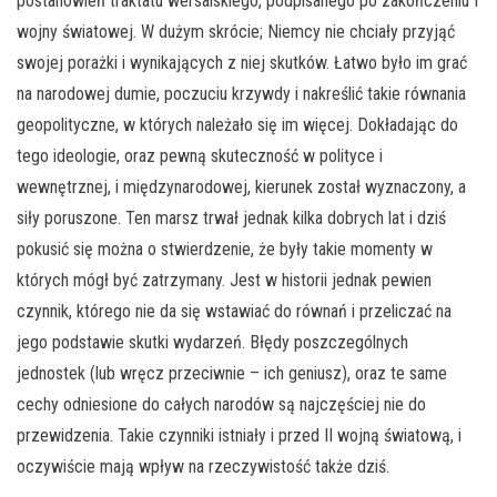
postanowień traktatu wersalskiego, podpisanego po zakończeniu I
wojny światowej. W dużym skrócie; Niemcy nie chciały przyjąć
swojej porażki i wynikających z niej skutków. Łatwo było im grać
na narodowej dumie, poczuciu krzywdy i nakreślić takie równania
geopolityczne, w których należało się im więcej. Dokładając do
tego ideologie, oraz pewną skuteczność w polityce i
wewnętrznej, i międzynarodowej, kierunek został wyznaczony, a
siły poruszone. Ten marsz trwał jednak kilka dobrych lat i dziś
pokusić się można o stwierdzenie, że były takie momenty w
których mógł być zatrzymany. Jest w historii jednak pewien
czynnik, którego nie da się wstawiać do równań i przeliczać na
jego podstawie skutki wydarzeń. Błędy poszczególnych
jednostek (lub wręcz przeciwnie – ich geniusz), oraz te same
cechy odniesione do całych narodów są najczęściej nie do
przewidzenia. Takie czynniki istniały i przed II wojną światową, i
oczywiście mają wpływ na rzeczywistość także dziś.