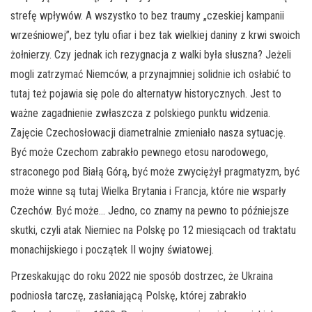
strefę wpływów. A wszystko to bez traumy „czeskiej kampanii
wrześniowej”, bez tylu ofiar i bez tak wielkiej daniny z krwi swoich
żołnierzy. Czy jednak ich rezygnacja z walki była słuszna? Jeżeli
mogli zatrzymać Niemców, a przynajmniej solidnie ich osłabić to
tutaj też pojawia się pole do alternatyw historycznych. Jest to
ważne zagadnienie zwłaszcza z polskiego punktu widzenia.
Zajęcie Czechosłowacji diametralnie zmieniało nasza sytuację.
Być może Czechom zabrakło pewnego etosu narodowego,
straconego pod Białą Górą, być może zwyciężył pragmatyzm, być
może winne są tutaj Wielka Brytania i Francja, które nie wsparły
Czechów. Być może… Jedno, co znamy na pewno to późniejsze
skutki, czyli atak Niemiec na Polskę po 12 miesiącach od traktatu
monachijskiego i początek II wojny światowej.
Przeskakując do roku 2022 nie sposób dostrzec, że Ukraina
podniosła tarczę, zasłaniającą Polskę, której zabrakło