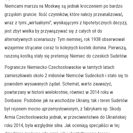
Niemcami marszu na Moskwę są jednak kroczeniem po bardzo
grząskim gruncie. Ilość czynników, które należy przeanalizować,
wraz z tymi „wirtualnymi”, wynikającymi z hipotetycznych decyzji,
jest zbyt wielka by przywiązywać się z całych sił do
alternatywnych scenariuszy. Tym niemniej, rok 1938 obserwował
wzajemne strącanie coraz to kolejnych kostek domina. Pierwszą,
ruszoną kostką stały się pretensję Niemiec do czeskich Sudetów.
Pogranicze Niemiecko-Czechosłowackie w tamtych latach
zamieszkiwało około 2 milionów Niemców Sudeckich i stało się to
powodem wysuwanych żądań. Schemat, warto zauważyć,
powtarzany w historii wielokrotnie, również w 2014 roku w
Donbasie. Podobnie jak na wschodzie Ukrainy, tak i teren Sudetów
był rejonem mocno uprzemysłowionym, z fabrykami np. Skody.
Armia Czechosłowacka jednak, w przeciwieństwie do Ukraińskiej
roku 2014, była względnie silna. Jak oceniają specjaliści w tej