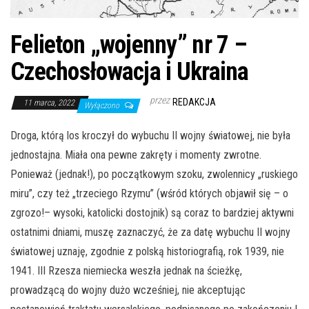
Felieton „wojenny” nr 7 –
Czechosłowacja i Ukraina
przez
REDAKCJA
11 marca, 2022
Wyłączono
Droga, którą los kroczył do wybuchu II wojny światowej, nie była
jednostajna. Miała ona pewne zakręty i momenty zwrotne.
Ponieważ (jednak!), po początkowym szoku, zwolennicy „ruskiego
miru”, czy też „trzeciego Rzymu” (wśród których objawił się – o
zgrozo!– wysoki, katolicki dostojnik) są coraz to bardziej aktywni
ostatnimi dniami, muszę zaznaczyć, że za datę wybuchu II wojny
światowej uznaję, zgodnie z polską historiografią, rok 1939, nie
1941. III Rzesza niemiecka weszła jednak na ścieżkę,
prowadzącą do wojny dużo wcześniej, nie akceptując