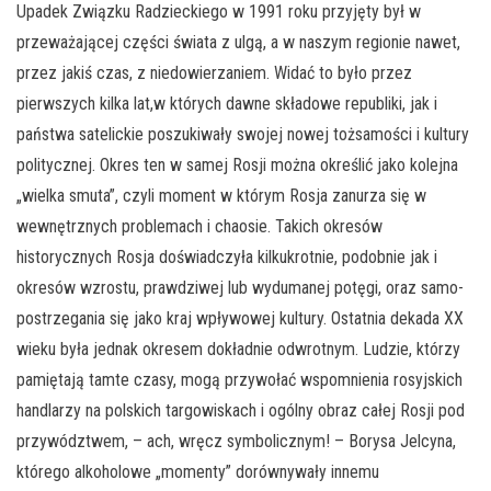
Upadek Związku Radzieckiego w 1991 roku przyjęty był w
przeważającej części świata z ulgą, a w naszym regionie nawet,
przez jakiś czas, z niedowierzaniem. Widać to było przez
pierwszych kilka lat,w których dawne składowe republiki, jak i
państwa satelickie poszukiwały swojej nowej tożsamości i kultury
politycznej. Okres ten w samej Rosji można określić jako kolejna
„wielka smuta”, czyli moment w którym Rosja zanurza się w
wewnętrznych problemach i chaosie. Takich okresów
historycznych Rosja doświadczyła kilkukrotnie, podobnie jak i
okresów wzrostu, prawdziwej lub wydumanej potęgi, oraz samo-
postrzegania się jako kraj wpływowej kultury. Ostatnia dekada XX
wieku była jednak okresem dokładnie odwrotnym. Ludzie, którzy
pamiętają tamte czasy, mogą przywołać wspomnienia rosyjskich
handlarzy na polskich targowiskach i ogólny obraz całej Rosji pod
przywództwem, – ach, wręcz symbolicznym! – Borysa Jelcyna,
którego alkoholowe „momenty” dorównywały innemu