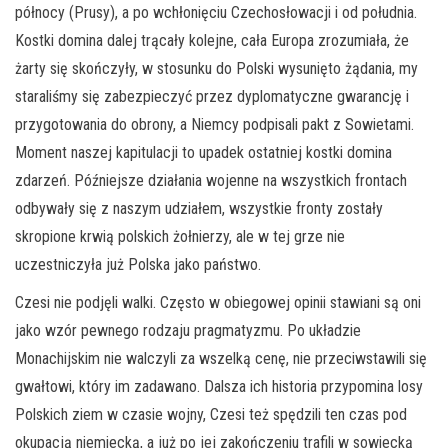
północy (Prusy), a po wchłonięciu Czechosłowacji i od południa.
Kostki domina dalej trącały kolejne, cała Europa zrozumiała, że
żarty się skończyły, w stosunku do Polski wysunięto żądania, my
staraliśmy się zabezpieczyć przez dyplomatyczne gwarancję i
przygotowania do obrony, a Niemcy podpisali pakt z Sowietami.
Moment naszej kapitulacji to upadek ostatniej kostki domina
zdarzeń. Późniejsze działania wojenne na wszystkich frontach
odbywały się z naszym udziałem, wszystkie fronty zostały
skropione krwią polskich żołnierzy, ale w tej grze nie
uczestniczyła już Polska jako państwo.
Czesi nie podjęli walki. Często w obiegowej opinii stawiani są oni
jako wzór pewnego rodzaju pragmatyzmu. Po układzie
Monachijskim nie walczyli za wszelką cenę, nie przeciwstawili się
gwałtowi, który im zadawano. Dalsza ich historia przypomina losy
Polskich ziem w czasie wojny, Czesi też spędzili ten czas pod
okupacją niemiecką, a już po jej zakończeniu trafili w sowiecką