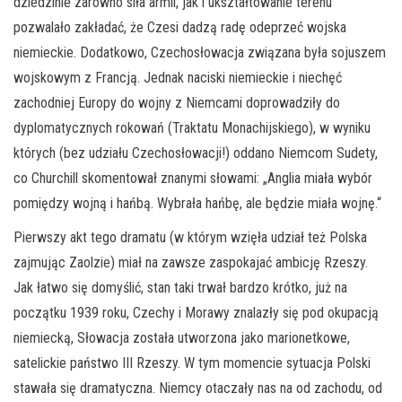
dziedzinie zarówno siła armii, jak i ukształtowanie terenu
pozwalało zakładać, że Czesi dadzą radę odeprzeć wojska
niemieckie. Dodatkowo, Czechosłowacja związana była sojuszem
wojskowym z Francją. Jednak naciski niemieckie i niechęć
zachodniej Europy do wojny z Niemcami doprowadziły do
dyplomatycznych rokowań (Traktatu Monachijskiego), w wyniku
których (bez udziału Czechosłowacji!) oddano Niemcom Sudety,
co Churchill skomentował znanymi słowami: „Anglia miała wybór
pomiędzy wojną i hańbą. Wybrała hańbę, ale będzie miała wojnę.“
Pierwszy akt tego dramatu (w którym wzięła udział też Polska
zajmując Zaolzie) miał na zawsze zaspokajać ambicję Rzeszy.
Jak łatwo się domyślić, stan taki trwał bardzo krótko, już na
początku 1939 roku, Czechy i Morawy znalazły się pod okupacją
niemiecką, Słowacja została utworzona jako marionetkowe,
satelickie państwo III Rzeszy. W tym momencie sytuacja Polski
stawała się dramatyczna. Niemcy otaczały nas na od zachodu, od