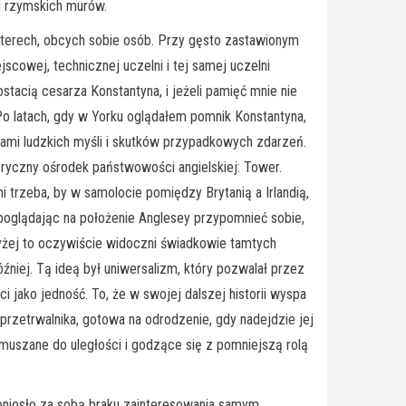
i rzymskich murów.
terech, obcych sobie osób. Przy gęsto zastawionym
scowej, technicznej uczelni i tej samej uczelni
stacią cesarza Konstantyna, i jeżeli pamięć mnie nie
Po latach, gdy w Yorku oglądałem pomnik Konstantyna,
ami ludzkich myśli i skutków przypadkowych zdarzeń.
oryczny ośrodek państwowości angielskiej: Tower.
trzeba, by w samolocie pomiędzy Brytanią a Irlandią,
poglądając na położenie Anglesey przypomnieć sobie,
yżej to oczywiście widoczni świadkowie tamtych
źniej. Tą ideą był uniwersalizm, który pozwalał przez
ci jako jedność. To, że w swojej dalszej historii wyspa
 przetrwalnika, gotowa na odrodzenie, gdy nadejdzie jej
muszane do uległości i godzące się z pomniejszą rolą
niosło za sobą braku zainteresowania samym