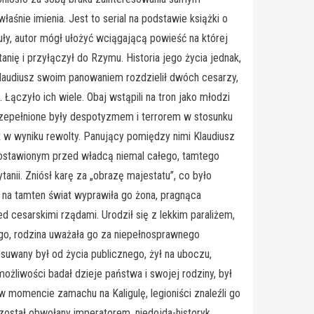
aśnie imienia. Jest to serial na podstawie książki o
ły, autor mógł ułożyć wciągającą powieść na której
nię i przyłączył do Rzymu. Historia jego życia jednak,
laudiusz swoim panowaniem rozdzielił dwóch cesarzy,
 Łączyło ich wiele. Obaj wstąpili na tron jako młodzi
 przepełnione były despotyzmem i terrorem w stosunku
eż w wyniku rewolty. Panujący pomiędzy nimi Klaudiusz
 postawionym przed władcą niemal całego, tamtego
nii. Zniósł karę za „obrazę majestatu”, co było
 na tamten świat wyprawiła go żona, pragnąca
ed cesarskimi rządami. Urodził się z lekkim paraliżem,
łego, rodzina uważała go za niepełnosprawnego
suwany był od życia publicznego, żył na uboczu,
możliwości badał dzieje państwa i swojej rodziny, był
 w momencie zamachu na Kaligulę, legioniści znaleźli go
i został obwołany imperatorem, niedojda-historyk,