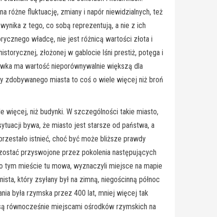
różne fluktuację, zmiany i napór niewidzialnych, też
 wynika z tego, co sobą reprezentują, a nie z ich
rycznego władcę, nie jest różnicą wartości złota i
storycznej, złożonej w gablocie lśni prestiż, potęga i
abawka ma wartość nieporównywalnie większą dla
ry zdobywanego miasta to coś o wiele więcej niż broń
e więcej, niż budynki. W szczególności takie miasto,
ytuacji bywa, że miasto jest starsze od państwa, a
przestało istnieć, choć być może bliższe prawdy
ły zostać przyswojone przez pokolenia następujących
o o tym mieście tu mowa, wyznaczyli miejsce na mapie
ista, który zsyłany był na zimną, niegościnną północ
ania była rzymska przez 400 lat, mniej więcej tak
ii, są równocześnie miejscami ośrodków rzymskich na