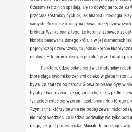
Czasami też z nich spadają, ale to dowód na to, że
pań
przecież abstrakcyjnych sił, jak historia i ideologia. 
samych. Różnica z korony na głowie małej dziewczynki, 
brokatu. Wynika ona z tego, że koronie-zabawce zaklęta 
historia panowania danego króla, a w jej diamentach i
pojedynczej dziewczynki, to jednak korona historyczn
osobista – to broń kolejnych pokoleń przed utratą pami
Punktem, gdzie splata się świat materialny i abstrakcy
które sięga swoimi korzeniami daleko w glebę historii,
bywa, że starsze od narodu. Słowa te pisane były w mi
byłoby stwierdzenie, że się zmieniło, że rozpadło się
tysiącleci i stać się wzorem, szablonem, do którego p
Rzymianina, którzy pewnie nie podejrzewali nadchodząc
nie mógł wiedzieć, że kładzie podwaliny nie tylko pod u
długo, jak jest protestancka. Musiało to odcisnąć swój