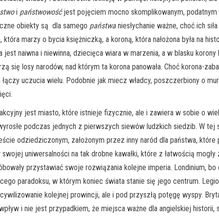
stwo
i
państwowość
jest pojęciem mocno skomplikowanym, podatnym na 
Fizyczne obiekty są dla samego
państwa
niesłychanie ważne, choć ich siła
która marzy o bycia księżniczką, a koroną, która nałożona była na histo
jest naiwna i niewinna, dziecięca wiara w marzenia, a w blasku korony hi
skrzą się losy narodów, nad którym ta korona panowała. Choć korona-z
a łączy uczucia wielu. Podobnie jak miecz władcy, poszczerbiony o mu
ęci.
jny jest miasto, które istnieje fizycznie, ale i zawiera w sobie o wiel
 wyrosłe podczas jednych z pierwszych siewów ludzkich siedzib. W tej s
eście odziedziczonym, założonym przez inny naród dla państwa, które 
 w swojej uniwersalności na tak drobne kawałki, które z łatwością mog
róbowały przystawiać swoje rozwiązania kolejne imperia. Londinium, b
ego paradoksu, w którym koniec świata stanie się jego centrum. Legion
cywilizowanie kolejnej prowincji, ale i pod przyszłą potęgę wyspy. Bryt
 wpływ i nie jest przypadkiem, że miejsca ważne dla angielskiej histor