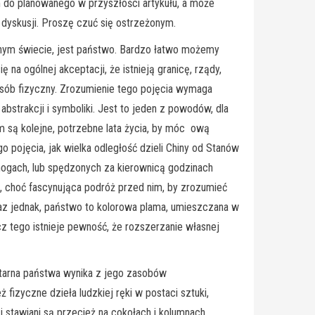
m do planowanego w przyszłości artykułu, a może
 dyskusji. Proszę czuć się ostrzeżonym.
nym świecie, jest państwo. Bardzo łatwo możemy
ę na ogólnej akceptacji, że istnieją granicę, rządy,
posób fizyczny. Zrozumienie tego pojęcia wymaga
bstrakcji i symboliki. Jest to jeden z powodów, dla
m są kolejne, potrzebne lata życia, by móc ową
 pojęcia, jak wielka odległość dzieli Chiny od Stanów
 nogach, lub spędzonych za kierownicą godzinach
go, choć fascynująca podróż przed nim, by zrozumieć
raz jednak, państwo to kolorowa plama, umieszczana w
z tego istnieje pewność, że rozszerzanie własnej
litarna państwa wynika z jego zasobów
izyczne dzieła ludzkiej ręki w postaci sztuki,
i stawiani są przecież na cokołach i kolumnach.