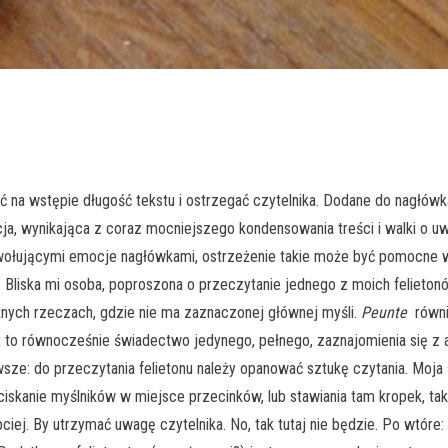
na wstępie długość tekstu i ostrzegać czytelnika. Dodane do nagłówka „
ja, wynikająca z coraz mocniejszego kondensowania treści i walki o u
wywołującymi emocje nagłówkami, ostrzeżenie takie może być pomocn
”. Bliska mi osoba, poproszona o przeczytanie jednego z moich felieton
żnych rzeczach, gdzie nie ma zaznaczonej głównej myśli.
Peunte
równie
 to równocześnie świadectwo jedynego, pełnego, zaznajomienia się z a
ze: do przeczytania felietonu należy opanować sztukę czytania. Moja
skanie myślników w miejsce przecinków, lub stawiania tam kropek, tak 
ciej. By utrzymać uwagę czytelnika. No, tak tutaj nie będzie. Po wtóre