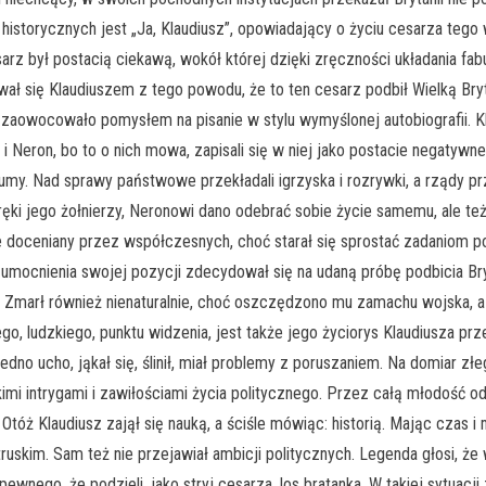
istorycznych jest „Ja, Klaudiusz”, opowiadający o życiu cesarza tego wł
z był postacią ciekawą, wokół której dzięki zręczności układania fabu
ł się Klaudiuszem z tego powodu, że to ten cesarz podbił Wielką Bryta
zaowocowało pomysłem na pisanie w stylu wymyślonej autobiografii. K
i Neron, bo to o nich mowa, zapisali się w niej jako postacie negatywne.
 tłumy. Nad sprawy państwowe przekładali igrzyska i rozrywki, a rządy
z ręki jego żołnierzy, Neronowi dano odebrać sobie życie samemu, ale t
nie doceniany przez współczesnych, choć starał się sprostać zadaniom
umocnienia swojej pozycji zdecydował się na udaną próbę podbicia Bryta
 Zmarł również nienaturalnie, choć oszczędzono mu zamachu wojska, a
go, ludzkiego, punktu widzenia, jest także jego życiorys Klaudiusza prz
dno ucho, jąkał się, ślinił, miał problemy z poruszaniem. Na domiar z
imi intrygami i zawiłościami życia politycznego. Przez całą młodość od
tóż Klaudiusz zajął się nauką, a ściśle mówiąc: historią. Mając czas i 
truskim. Sam też nie przejawiał ambicji politycznych. Legenda głosi, że
ewnego, że podzieli, jako stryj cesarza, los bratanka. W takiej sytuacj