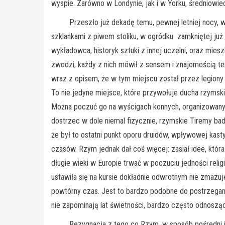
wyspie. Zarówno w Londynie, jak i w Yorku, średniowi
Przeszło już dekadę temu, pewnej letniej nocy, w g
szklankami z piwem stoliku, w ogródku zamkniętej już 
wykładowca, historyk sztuki z innej uczelni, oraz mies
zwodzi, każdy z nich mówił z sensem i znajomością tem
wraz z opisem, że w tym miejscu został przez legion
To nie jedyne miejsce, które przywołuje ducha rzymsk
Można poczuć go na wyścigach konnych, organizowanych
dostrzec w dole niemal fizycznie, rzymskie Tiremy ba
że był to ostatni punkt oporu druidów, wpływowej ka
czasów. Rzym jednak dał coś więcej: zasiał idee, która
długie wieki w Europie trwać w poczuciu jedności religi
ustawiła się na kursie dokładnie odwrotnym nie zmazuje
powtórny czas. Jest to bardzo podobne do postrzegani
nie zapominają lat świetności, bardzo często odnosząc
Rezygnacja z tego co Rzym, w sposób pośredni i nie