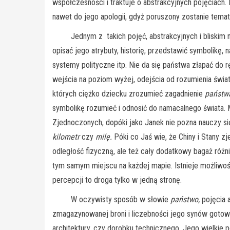
współczesności i traktuje o abstrakcyjnych pojęciach
nawet do jego apologii, gdyż poruszony zostanie temat
Jednym z takich pojęć, abstrakcyjnych i bliskim na
opisać jego atrybuty, historię, przedstawić symbolikę, n
systemy polityczne itp. Nie da się państwa złapać do
wejścia na poziom wyżej, odejścia od rozumienia świat
których ciężko dziecku zrozumieć zagadnienie
państw
symbolikę rozumieć i odnosić do namacalnego świata. M
Zjednoczonych, dopóki jako Janek nie pozna nauczy się
kilometr
czy
milę.
Póki co Jaś wie, że Chiny i Stany z
odległość fizyczną, ale też cały dodatkowy bagaż róż
tym samym miejscu na każdej mapie. Istnieje możliwoś
percepcji to droga tylko w jedną stronę.
W oczywisty sposób w słowie
państwo
,
pojęcia 
zmagazynowanej broni i liczebności jego synów gotowyc
architektury, czy dorobku technicznego. Jego wielkie p