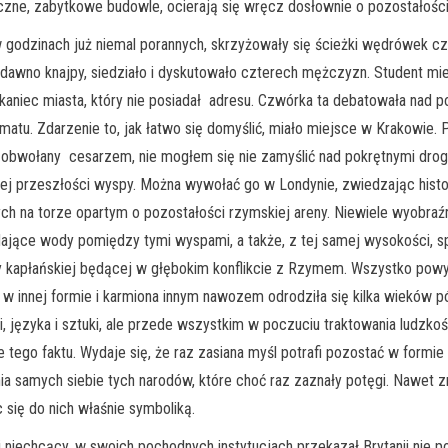
eczne, zabytkowe budowle, ocierają się wręcz dosłownie o pozostałośc
odzinach już niemal porannych, skrzyżowały się ścieżki wędrówek cz
dawno knajpy, siedziało i dyskutowało czterech mężczyzn. Student miej
zkaniec miasta, który nie posiadał adresu. Czwórka ta debatowała nad po
atu. Zdarzenie to, jak łatwo się domyślić, miało miejsce w Krakowie. 
y obwołany cesarzem, nie mogłem się nie zamyślić nad pokrętnymi drog
iej przeszłości wyspy. Można wywołać go w Londynie, zwiedzając hist
 na torze opartym o pozostałości rzymskiej areny. Niewiele wyobraźni 
dające wody pomiędzy tymi wyspami, a także, z tej samej wysokości, s
sty kapłańskiej będącej w głębokim konflikcie z Rzymem. Wszystko pow
 w innej formie i karmiona innym nawozem odrodziła się kilka wieków pó
i, języka i sztuki, ale przede wszystkim w poczuciu traktowania ludzkoś
 tego faktu. Wydaje się, że raz zasiana myśl potrafi pozostać w formie
a samych siebie tych narodów, które choć raz zaznały potęgi. Nawet z
 się do nich właśnie symboliką.
chcący, w swoich pochodnych instytucjach przekazał Brytanii nie po