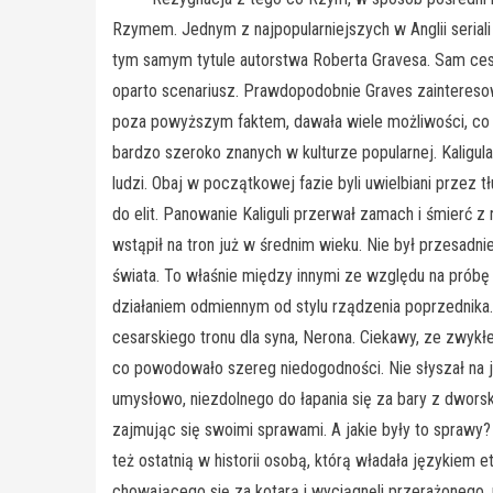
Rzymem. Jednym z najpopularniejszych w Anglii seriali h
tym samym tytule autorstwa Roberta Gravesa. Sam cesar
oparto scenariusz. Prawdopodobnie Graves zainteresowa
poza powyższym faktem, dawała wiele możliwości, co 
bardzo szeroko znanych w kulturze popularnej. Kaligula 
ludzi. Obaj w początkowej fazie byli uwielbiani przez
do elit. Panowanie Kaliguli przerwał zamach i śmierć 
wstąpił na tron już w średnim wieku. Nie był przesad
świata. To właśnie między innymi ze względu na próbę 
działaniem odmiennym od stylu rządzenia poprzednika.
cesarskiego tronu dla syna, Nerona. Ciekawy, ze zwykłe
co powodowało szereg niedogodności. Nie słyszał na je
umysłowo, niezdolnego do łapania się za bary z dworsk
zajmując się swoimi sprawami. A jakie były to sprawy? O
też ostatnią w historii osobą, którą władała językiem e
chowającego się za kotarą i wyciągnęli przerażonego, p