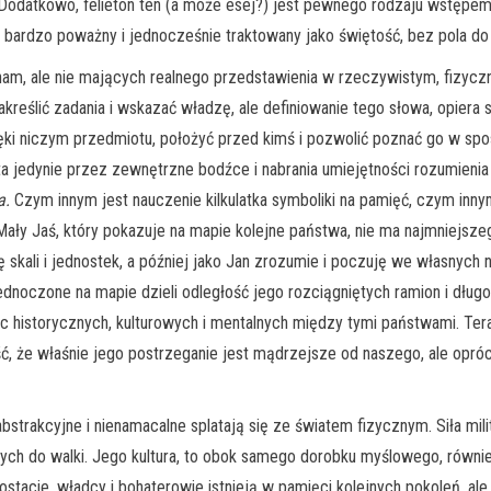
. Dodatkowo, felieton ten (a może esej?) jest pewnego rodzaju wstępe
 bardzo poważny i jednocześnie traktowany jako świętość, bez pola do
m, ale nie mających realnego przedstawienia w rzeczywistym, fizycz
akreślić zadania i wskazać władzę, ale definiowanie tego słowa, opiera si
 ręki niczym przedmiotu, położyć przed kimś i pozwolić poznać go w s
a jedynie przez zewnętrzne bodźce i nabrania umiejętności rozumienia a
a.
Czym innym jest nauczenie kilkulatka symboliki na pamięć, czym inny
ały Jaś, który pokazuje na mapie kolejne państwa, nie ma najmniejszego
 skali i jednostek, a później jako Jan zrozumie i poczuję we własnych
jednoczone na mapie dzieli odległość jego rozciągniętych ramion i dłu
nic historycznych, kulturowych i mentalnych między tymi państwami. Te
ć, że właśnie jego postrzeganie jest mądrzejsze od naszego, ale opróc
abstrakcyjne i nienamacalne splatają się ze światem fizycznym. Siła mi
h do walki. Jego kultura, to obok samego dorobku myślowego, również f
ostacie, władcy i bohaterowie istnieją w pamięci kolejnych pokoleń, ale 