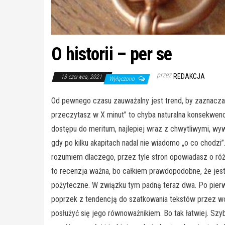
O historii – per se
przez
REDAKCJA
13 czerwca, 2021
Wyłączono
Od pewnego czasu zauważalny jest trend, by zaznaczać 
przeczytasz w X minut” to chyba naturalna konsekwenc
dostępu do meritum, najlepiej wraz z chwytliwymi, 
gdy po kilku akapitach nadal nie wiadomo „o co chodzi
rozumiem dlaczego, przez tyle stron opowiadasz o ró
to recenzja ważna, bo całkiem prawdopodobne, że jest
pożyteczne. W związku tym padną teraz dwa. Po pierws
poprzek z tendencją do szatkowania tekstów przez wci
posłużyć się jego równoważnikiem. Bo tak łatwiej. Szyb