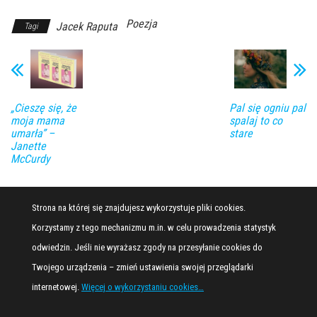
Poezja
Jacek Raputa
Tagi
„Cieszę się, że
Pal się ogniu pal
moja mama
spalaj to co
umarła” –
stare
Janette
McCurdy
Strona na której się znajdujesz wykorzystuje pliki cookies.
Korzystamy z tego mechanizmu m.in. w celu prowadzenia statystyk
odwiedzin. Jeśli nie wyrażasz zgody na przesyłanie cookies do
Twojego urządzenia – zmień ustawienia swojej przeglądarki
internetowej.
Więcej o wykorzystaniu cookies…