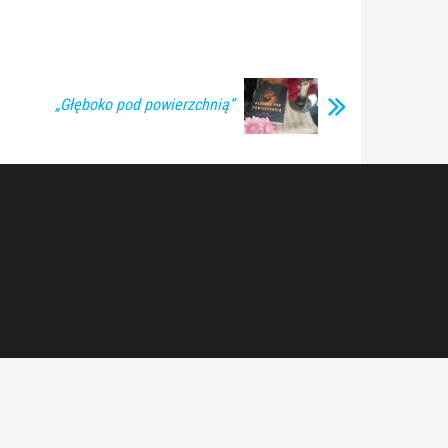
„Głęboko pod powierzchnią”