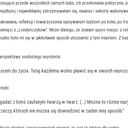
ujące przede wszystkich samych ludzi, ich przekonania polityczne, prag
najdłużej i najwnikliwiej zatrzymywałam się, niuanse i sekrety wykon
smakowania, refleksji i towarzyszenia opisywanym ludziom po kolei, po t
pamięci z „Londyńczyków”. Może dlatego, że znałam sporo miejsc z relac
rudno było mi się w jakikolwiek sposób utożsamić z tym miastem. Z każ
erspektywy osobistego asystenta:
jscem do życia. Tutaj każdemu wolno pławić się w swoich neuroz
styki:
bgadać z kimś zaufanym twarzą w twarz. (…) Można to różnie nazy
 rzeczy, których nie można się dowiedzieć w żaden inny sposób.”
itych struktur i nieoczywistych wrażeń, to jest to lektura dla ciebie.