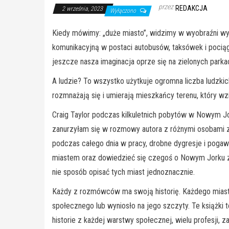
przez
REDAKCJA
2 września, 2023
Wyłączono
Kiedy mówimy: „duże miasto”, widzimy w wyobraźni wyso
komunikacyjną w postaci autobusów, taksówek i pociąg
jeszcze nasza imaginacja oprze się na zielonych park
A ludzie? To wszystko użytkuje ogromna liczba ludzkic
rozmnażają się i umierają mieszkańcy terenu, który wzi
Craig Taylor podczas kilkuletnich pobytów w Nowym Jork
zanurzyłam się w rozmowy autora z różnymi osobami za
podczas całego dnia w pracy, drobne dygresje i pogaw
miastem oraz dowiedzieć się czegoś o Nowym Jorku z b
nie sposób opisać tych miast jednoznacznie.
Każdy z rozmówców ma swoją historię. Każdego miasto 
społecznego lub wyniosło na jego szczyty. Te książki to
historie z każdej warstwy społecznej, wielu profesji