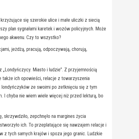
yżujące się szerokie ulice i małe uliczki z siecią
szy plan sygnałami karetek i wozów policyjnych. Może
odnego akwenu. Czy to wszystko?
jami, jeżdżą, pracują, odpoczywają, chorują,
z „Londyńczycy. Miasto i ludzie”. Z przyjemnością
 także ich opowieści, relacje z towarzyszenia
a londyńczyków ze swoimi po zetknięciu się z tym
I chyba nie wiem wiele więcej niż przed lekturą, bo
, skrzywdziło, zepchnęło na margines życia
 stworzyło ich. To przeplatające się nawzajem relacje i
w z tych samych krajów i spoza jego granic. Ludzkie