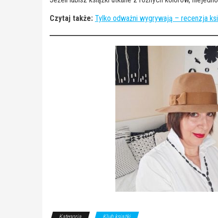
Czytaj także:
Tylko odważni wygrywają – recenzja ksi
Kategoria
Klub książki