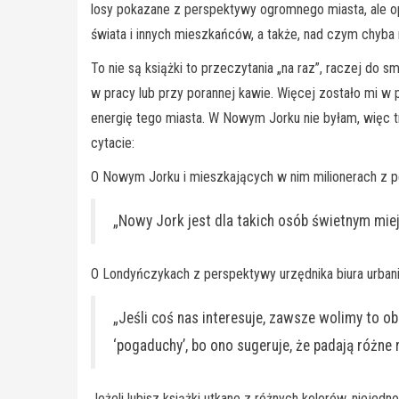
losy pokazane z perspektywy ogromnego miasta, ale opis
świata i innych mieszkańców, a także, nad czym chyba 
To nie są książki to przeczytania „na raz”, raczej do 
w pracy lub przy porannej kawie. Więcej zostało mi w 
energię tego miasta. W Nowym Jorku nie byłam, więc t
cytacie:
O Nowym Jorku i mieszkających w nim milionerach z p
„Nowy Jork jest dla takich osób świetnym mie
O Londyńczykach z perspektywy urzędnika biura urbani
„Jeśli coś nas interesuje, zawsze wolimy to o
‘pogaduchy’, bo ono sugeruje, że padają różne
Jeżeli lubisz książki utkane z różnych kolorów, niejednol