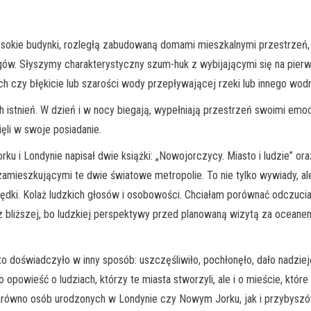
kie budynki, rozległą zabudowaną domami mieszkalnymi przestrzeń, krz
ów. Słyszymy charakterystyczny szum-huk z wybijającymi się na pierw
ach czy błękicie lub szarości wody przepływającej rzeki lub innego w
h istnień. W dzień i w nocy biegają, wypełniają przestrzeń swoimi emoc
ęli w swoje posiadanie.
u i Londynie napisał dwie książki: „Nowojorczycy. Miasto i ludzie” ora
mieszkującymi te dwie światowe metropolie. To nie tylko wywiady, ale
ędki. Kolaż ludzkich głosów i osobowości. Chciałam porównać odczuci
liższej, bo ludzkiej perspektywy przed planowaną wizytą za oceanem. 
doświadczyło w inny sposób: uszczęśliwiło, pochłonęło, dało nadzieję
 opowieść o ludziach, którzy te miasta stworzyli, ale i o mieście, które
, zarówno osób urodzonych w Londynie czy Nowym Jorku, jak i przybyszó