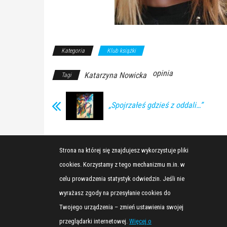
Kategoria
Klub książki
opinia
Katarzyna Nowicka
Tagi
„Spojrzałeś gdzieś z oddali…”
Strona na której się znajdujesz wykorzystuje pliki
cookies. Korzystamy z tego mechanizmu m.in. w
celu prowadzenia statystyk odwiedzin. Jeśli nie
wyrażasz zgody na przesyłanie cookies do
Twojego urządzenia – zmień ustawienia swojej
przeglądarki internetowej.
Więcej o