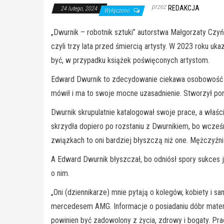
przez
REDAKCJA
24 lutego, 2024
Wyłączono
„Dwurnik – robotnik sztuki” autorstwa Małgorzaty Czyń
czyli trzy lata przed śmiercią artysty. W 2023 roku uk
być, w przypadku książek poświęconych artystom.
Edward Dwurnik to zdecydowanie ciekawa osobowość ar
mówił i ma to swoje mocne uzasadnienie. Stworzył pona
Dwurnik skrupulatnie katalogował swoje prace, a właśc
skrzydła dopiero po rozstaniu z Dwurnikiem, bo wcześn
związkach to oni bardziej błyszczą niż one. Mężczyźni 
A Edward Dwurnik błyszczał, bo odniósł spory sukces 
o nim.
„Oni (dziennikarze) mnie pytają o kolegów, kobiety i sam
mercedesem AMG. Informacje o posiadaniu dóbr materia
powinien być zadowolony z życia, zdrowy i bogaty. Pra