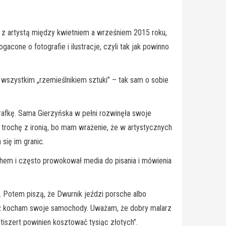
a z artystą między kwietniem a wrześniem 2015 roku,
cone o fotografie i ilustracje, czyli tak jak powinno
wszystkim „rzemieślnikiem sztuki” – tak sam o sobie
grafkę. Sama Gierzyńska w pełni rozwinęła swoje
 trochę z ironią, bo mam wrażenie, że w artystycznych
się im granic.
chem i często prowokował media do pisania i mówienia
lej. Potem piszą, że Dwurnik jeździ porsche albo
cież kocham swoje samochody. Uważam, że dobry malarz
tiszert powinien kosztować tysiąc złotych”.