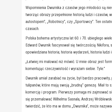
Wspomnienia Dwurnika z czasów jego młodości są niesa
tworząc obrazy przepełnione historią ludzi i czasów, 
autostopem”, „Robotnicy”, czy „Sportowcy”. Ten ostatn
czasach.
Polska bohema artystyczna lat 60. i 70. ubiegłego wi
Edward Dwurnik fascynował się twórczością Nikifora, sł
opowiedziana historia; historia wydarzeń, historia ludzi 
„Łatwiej mi malować niż mówić. U mnie obraz jest formą
komentując rzeczywistość i wyrażam siebie. Tyle.”
Dwurnik umiał zarabiać na życie, był bardzo pracowity, 
tulipanów, które mają swoją „brudną” genezę. Miał to 
komercję i program. Pierwszy pomaga mi zajmować się 
się przemalować Wilhelma Sasnala, Andrzej Wróblewsk
twierdzić, że kto ma w domu „Dwurnika”, może nazywać