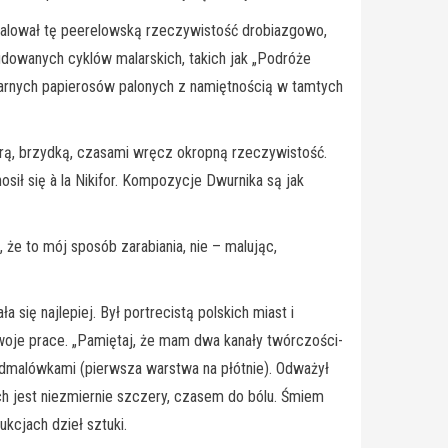
 Malował tę peerelowską rzeczywistość drobiazgowo,
budowanych cyklów malarskich, takich jak „Podróże
pularnych papierosów palonych z namiętnością w tamtych
arą, brzydką, czasami wręcz okropną rzeczywistość.
sił się à la Nikifor. Kompozycje Dwurnika są jak
 że to mój sposób zarabiania, nie – malując,
 się najlepiej. Był portrecistą polskich miast i
swoje prace. „Pamiętaj, że mam dwa kanały twórczości-
odmalówkami (pierwsza warstwa na płótnie). Odważył
h jest niezmiernie szczery, czasem do bólu. Śmiem
kcjach dzieł sztuki.