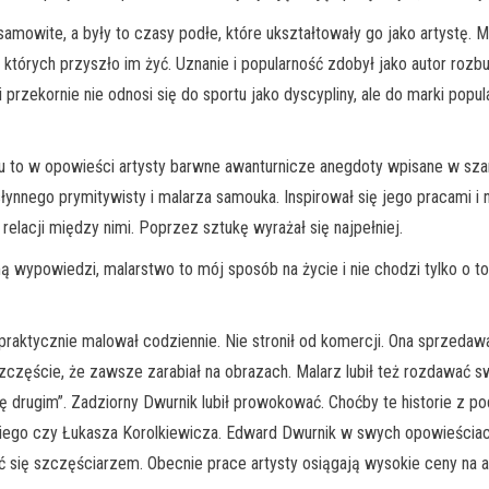
mowite, a były to czasy podłe, które ukształtowały go jako artystę.
w których przyszło im żyć. Uznanie i popularność zdobył jako autor roz
i przekornie nie odnosi się do sportu jako dyscypliny, ale do marki po
eku to w opowieści artysty barwne awanturnicze anegdoty wpisane w sz
ynnego prymitywisty i malarza samouka. Inspirował się jego pracami i no
i relacji między nimi. Poprzez sztukę wyrażał się najpełniej.
 wypowiedzi, malarstwo to mój sposób na życie i nie chodzi tylko o to,
praktycznie malował codziennie. Nie stronił od komercji. Ona sprzedawała
szczęście, że zawsze zarabiał na obrazach. Malarz lubił też rozdawać 
drugim”. Zadziorny Dwurnik lubił prowokować. Choćby te historie z p
iego czy Łukasza Korolkiewicza. Edward Dwurnik w swych opowieściac
 się szczęściarzem. Obecnie prace artysty osiągają wysokie ceny na au