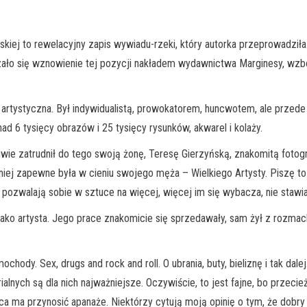
skiej to rewelacyjny zapis wywiadu-rzeki, który autorka przeprowadził
azało się wznowienie tej pozycji nakładem wydawnictwa Marginesy, wzboga
tystyczna. Był indywidualistą, prowokatorem, huncwotem, ale przede 
d 6 tysięcy obrazów i 25 tysięcy rysunków, akwarel i kolaży.
iwie zatrudnił do tego swoją żonę, Teresę Gierzyńską, znakomitą foto
iej zapewne była w cieniu swojego męża – Wielkiego Artysty. Piszę to
pozwalają sobie w sztuce na więcej, więcej im się wybacza, nie stawia 
jako artysta. Jego prace znakomicie się sprzedawały, sam żył z rozma
ochody. Sex, drugs and rock and roll. O ubrania, buty, bieliznę i tak da
lnych są dla nich najważniejsze. Oczywiście, to jest fajne, bo prze
ca ma przynosić apanaże. Niektórzy cytują moją opinię o tym, że dobry 