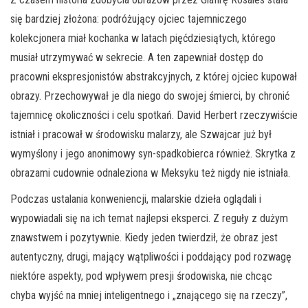
się bardziej złożona: podróżujący ojciec tajemniczego
kolekcjonera miał kochanka w latach pięćdziesiątych, którego
musiał utrzymywać w sekrecie. A ten zapewniał dostęp do
pracowni ekspresjonistów abstrakcyjnych, z której ojciec kupował
obrazy. Przechowywał je dla niego do swojej śmierci, by chronić
tajemnicę okoliczności i celu spotkań. David Herbert rzeczywiście
istniał i pracował w środowisku malarzy, ale Szwajcar już był
wymyślony i jego anonimowy syn-spadkobierca również. Skrytka z
obrazami cudownie odnaleziona w Meksyku też nigdy nie istniała.
Podczas ustalania konweniencji, malarskie dzieła oglądali i
wypowiadali się na ich temat najlepsi eksperci. Z reguły z dużym
znawstwem i pozytywnie. Kiedy jeden twierdził, że obraz jest
autentyczny, drugi, mający wątpliwości i poddający pod rozwagę
niektóre aspekty, pod wpływem presji środowiska, nie chcąc
chyba wyjść na mniej inteligentnego i „znającego się na rzeczy”,