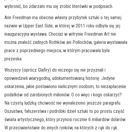
wybronić, bo zdarzało mu się zrobić literówki w podpisach.
Ann Freedman ma obecnie własny przybytek sztuki o tej samej
nazwie w Upper East Side, w której w 2011 roku odbyła się jej
inauguracyjna wystawa. Chociaż w witrynie Freedman Art nie
można znaleźć żadnych Rothków ani Pollocków, galeria wystawiała
prace z poprzedniego miejsca, w którym pracowała była
prezeska.
Wszyscy (oprócz Glafiry) do niczego się nie przyznali i
opowiedzieli wiarygodną, udokumentowaną historię. Jedyne
oskarżenia, jakie postawiono nielicznym osobom, to niezapłacenie
podatków od zarobionych milionów. O co więc i kogo oskarżyć?
Na czystą ludzką chciwość nie wynaleziono jeszcze paragrafu.
Oszustwa, fałszerstwa i podróbki dzieł sztuki to po prostu część
świata artystycznego, który przynosi rocznie 6 miliardów dolarów.
W przeciwieństwie do innych rynków, na których z rąk do rąk