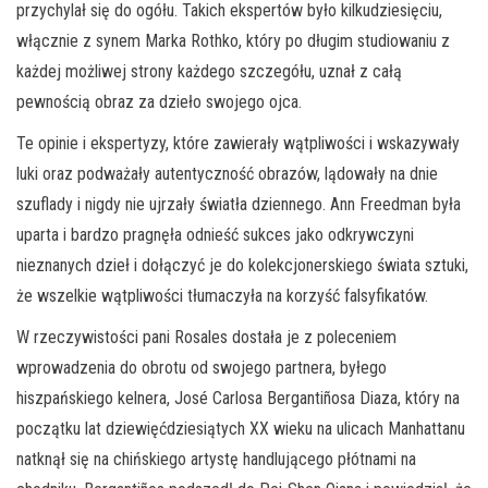
przychylał się do ogółu. Takich ekspertów było kilkudziesięciu,
włącznie z synem Marka Rothko, który po długim studiowaniu z
każdej możliwej strony każdego szczegółu, uznał z całą
pewnością obraz za dzieło swojego ojca.
Te opinie i ekspertyzy, które zawierały wątpliwości i wskazywały
luki oraz podważały autentyczność obrazów, lądowały na dnie
szuflady i nigdy nie ujrzały światła dziennego. Ann Freedman była
uparta i bardzo pragnęła odnieść sukces jako odkrywczyni
nieznanych dzieł i dołączyć je do kolekcjonerskiego świata sztuki,
że wszelkie wątpliwości tłumaczyła na korzyść falsyfikatów.
W rzeczywistości pani Rosales dostała je z poleceniem
wprowadzenia do obrotu od swojego partnera, byłego
hiszpańskiego kelnera, José Carlosa Bergantiñosa Diaza, który na
początku lat dziewięćdziesiątych XX wieku na ulicach Manhattanu
natknął się na chińskiego artystę handlującego płótnami na