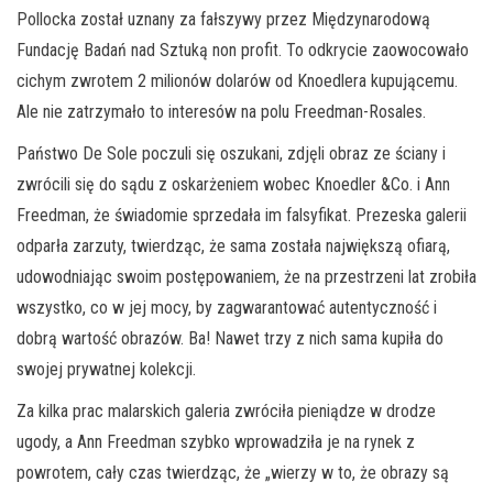
Pollocka został uznany za fałszywy przez Międzynarodową
Fundację Badań nad Sztuką non profit. To odkrycie zaowocowało
cichym zwrotem 2 milionów dolarów od Knoedlera kupującemu.
Ale nie zatrzymało to interesów na polu Freedman-Rosales.
Państwo De Sole poczuli się oszukani, zdjęli obraz ze ściany i
zwrócili się do sądu z oskarżeniem wobec Knoedler &Co. i Ann
Freedman, że świadomie sprzedała im falsyfikat. Prezeska galerii
odparła zarzuty, twierdząc, że sama została największą ofiarą,
udowodniając swoim postępowaniem, że na przestrzeni lat zrobiła
wszystko, co w jej mocy, by zagwarantować autentyczność i
dobrą wartość obrazów. Ba! Nawet trzy z nich sama kupiła do
swojej prywatnej kolekcji.
Za kilka prac malarskich galeria zwróciła pieniądze w drodze
ugody, a Ann Freedman szybko wprowadziła je na rynek z
powrotem, cały czas twierdząc, że „wierzy w to, że obrazy są