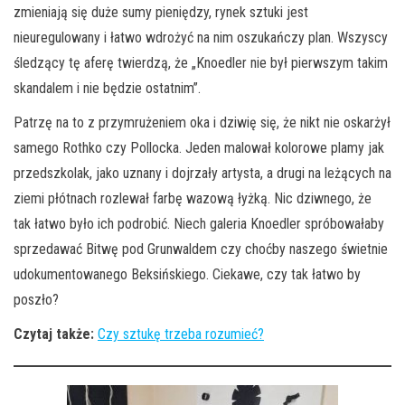
zmieniają się duże sumy pieniędzy, rynek sztuki jest
nieuregulowany i łatwo wdrożyć na nim oszukańczy plan. Wszyscy
śledzący tę aferę twierdzą, że „Knoedler nie był pierwszym takim
skandalem i nie będzie ostatnim”.
Patrzę na to z przymrużeniem oka i dziwię się, że nikt nie oskarżył
samego Rothko czy Pollocka. Jeden malował kolorowe plamy jak
przedszkolak, jako uznany i dojrzały artysta, a drugi na leżących na
ziemi płótnach rozlewał farbę wazową łyżką. Nic dziwnego, że
tak łatwo było ich podrobić. Niech galeria Knoedler spróbowałaby
sprzedawać Bitwę pod Grunwaldem czy choćby naszego świetnie
udokumentowanego Beksińskiego. Ciekawe, czy tak łatwo by
poszło?
Czytaj także:
Czy sztukę trzeba rozumieć?