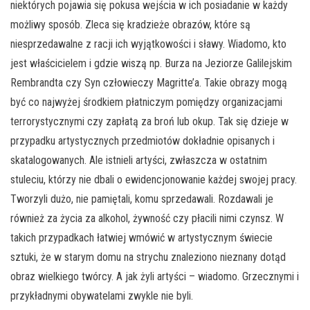
niektórych pojawia się pokusa wejścia w ich posiadanie w każdy
możliwy sposób. Zleca się kradzieże obrazów, które są
niesprzedawalne z racji ich wyjątkowości i sławy. Wiadomo, kto
jest właścicielem i gdzie wiszą np. Burza na Jeziorze Galilejskim
Rembrandta czy Syn człowieczy Magritte’a. Takie obrazy mogą
być co najwyżej środkiem płatniczym pomiędzy organizacjami
terrorystycznymi czy zapłatą za broń lub okup. Tak się dzieje w
przypadku artystycznych przedmiotów dokładnie opisanych i
skatalogowanych. Ale istnieli artyści, zwłaszcza w ostatnim
stuleciu, którzy nie dbali o ewidencjonowanie każdej swojej pracy.
Tworzyli dużo, nie pamiętali, komu sprzedawali. Rozdawali je
również za życia za alkohol, żywność czy płacili nimi czynsz. W
takich przypadkach łatwiej wmówić w artystycznym świecie
sztuki, że w starym domu na strychu znaleziono nieznany dotąd
obraz wielkiego twórcy. A jak żyli artyści – wiadomo. Grzecznymi i
przykładnymi obywatelami zwykle nie byli.