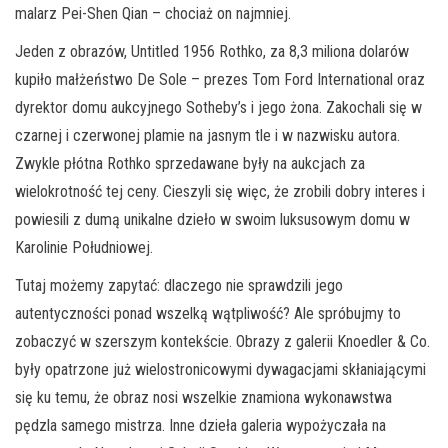
malarz Pei-Shen Qian – chociaż on najmniej.
Jeden z obrazów, Untitled 1956 Rothko, za 8,3 miliona dolarów
kupiło małżeństwo De Sole – prezes Tom Ford International oraz
dyrektor domu aukcyjnego Sotheby’s i jego żona. Zakochali się w
czarnej i czerwonej plamie na jasnym tle i w nazwisku autora.
Zwykle płótna Rothko sprzedawane były na aukcjach za
wielokrotność tej ceny. Cieszyli się więc, że zrobili dobry interes i
powiesili z dumą unikalne dzieło w swoim luksusowym domu w
Karolinie Południowej.
Tutaj możemy zapytać: dlaczego nie sprawdzili jego
autentyczności ponad wszelką wątpliwość? Ale spróbujmy to
zobaczyć w szerszym kontekście. Obrazy z galerii Knoedler & Co.
były opatrzone już wielostronicowymi dywagacjami skłaniającymi
się ku temu, że obraz nosi wszelkie znamiona wykonawstwa
pędzla samego mistrza. Inne dzieła galeria wypożyczała na