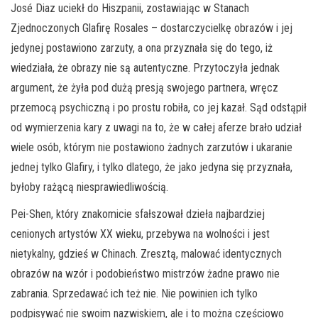
José Diaz uciekł do Hiszpanii, zostawiając w Stanach
Zjednoczonych Glafirę Rosales – dostarczycielkę obrazów i jej
jedynej postawiono zarzuty, a ona przyznała się do tego, iż
wiedziała, że obrazy nie są autentyczne. Przytoczyła jednak
argument, że żyła pod dużą presją swojego partnera, wręcz
przemocą psychiczną i po prostu robiła, co jej kazał. Sąd odstąpił
od wymierzenia kary z uwagi na to, że w całej aferze brało udział
wiele osób, którym nie postawiono żadnych zarzutów i ukaranie
jednej tylko Glafiry, i tylko dlatego, że jako jedyna się przyznała,
byłoby rażącą niesprawiedliwością.
Pei-Shen, który znakomicie sfałszował dzieła najbardziej
cenionych artystów XX wieku, przebywa na wolności i jest
nietykalny, gdzieś w Chinach. Zresztą, malować identycznych
obrazów na wzór i podobieństwo mistrzów żadne prawo nie
zabrania. Sprzedawać ich też nie. Nie powinien ich tylko
podpisywać nie swoim nazwiskiem, ale i to można częściowo