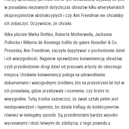
w posiadaniu nieznanych dotychczas obrazów kilku amerykańskich
ekspresjonistów abstrakcyjnych i czy Ann Freedman nie chciałaby
ich zobaczyć. Oczywiście, że chciała.
Kilka płócien Marka Rothko, Roberta Motherwella, Jacksona
Pollocka i Willema de Kooninga trafiło do galerii Knoedler & Co.
Prezeska, Ann Freedman, zaczęła dopytywać o pochodzenie dzieł
i ich wiarygodność. Najpierw sprawdzono konweniencję obrazów,
czyli prześledzenie drogi dzieł od pracowni artysty do obecnego
miejsca. Ustalanie konweniencji polega na udowodnieniu
dokumentami i wiarygodnymi źródłami, kto na przestrzeni lat był w
ich posiadaniu, gdzie przebywały i ocenienie, czy brzmi to
wiarygodnie. Tutaj trzeba zaznaczyć, że świat sztuki pełen jest
niedopowiedzeń i tajemnic, bo dzieła trafiają do kolekcjonerów
również w nielegalny sposób. Są przedmiotami bardzo wysoko
wycenianymi i dość łatwymi do zdobycia, z tego powodu u