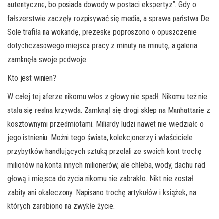
autentyczne, bo posiada dowody w postaci ekspertyz”. Gdy o
fałszerstwie zaczęły rozpisywać się media, a sprawa państwa De
Sole trafiła na wokandę, prezeskę poproszono o opuszczenie
dotychczasowego miejsca pracy z minuty na minutę, a galeria
zamknęła swoje podwoje.
Kto jest winien?
W całej tej aferze nikomu włos z głowy nie spadł. Nikomu też nie
stała się realna krzywda. Zamknął się drogi sklep na Manhattanie z
kosztownymi przedmiotami. Miliardy ludzi nawet nie wiedziało o
jego istnieniu. Możni tego świata, kolekcjonerzy i właściciele
przybytków handlujących sztuką przelali ze swoich kont trochę
milionów na konta innych milionerów, ale chleba, wody, dachu nad
głową i miejsca do życia nikomu nie zabrakło. Nikt nie został
zabity ani okaleczony. Napisano trochę artykułów i książek, na
których zarobiono na zwykłe życie.