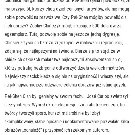
chodniku. Bergantiños podszedł do Pei-Shen Qiana i powiedział, że
ma przyjaciół, którzy chcą dzieł cenionych artystów, ale nie mogą
sobie pozwolić na prawdziwe. Czy Pei-Shen mógłby powielić dla
nich obrazy? Zdolny Chińczyk mógł, inkasując 500 dolarów za
egzemplarz. Tutaj pozwolę sobie na jeszcze jedną dygresję.
Chińscy artyści są bardzo zręcznymi w malowaniu reprodukcji;
zdaje się, że najlepszymi na świecie. Bierze się to stąd, że w
chińskich szkołach malarstwa najlepszymi absolwentami są ci,
którzy potrafią bezbłędnie odtworzyć dzieła wielkich mistrzów.
Największy nacisk kładzie się nie na oryginalność i własny styl, ale
na jak najwierniejsze odzwierciedlenia obrazów już istniejących.
Pei-Shen Qian był genialny w swoim fachu i José Carlos zwietrzył
niezły interes. Wybrał okres ekspresjonizmu abstrakcyjnego, bo
twórcy tworzyli sporo, kunszt malarski nie był zbyt
skomplikowany, słabe opisanie i udokumentowanie pozwalało kilka
obrazów „odnaleźć” i przypisać ich rzekomym autorom.