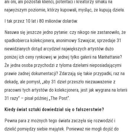
ani oni, ani pozostali klienci, potentaci i kreatorzy smaku na
najwyższym poziomie, którzy kupowali, myśląc, że kupują dzieła.
I tak przez 10 lat i 80 milionów dolarów.
Nasuwa się jeszcze jedno pytanie: czy nikogo nie zastanowiło, że
spadkobierca kolekcjonera, anonimowy Szwajcar, sprzedaje 31
niewidzianych dotąd arcydzieł największych artystów dużo
poniżej ich ceny rynkowej w jednej tylko galerii na Manhattanie?
Że jedna osoba przychodzi z tyloma dziełami nieposiadającymi
prawie żadnej dokumentacji? Zdarzają się takie przypadki, raz na
dekadę, ale pomysł, „aby 31 dzieł przeszło niezauważenie z
pracowni tych artystów do kolekcjonera, jest jak wygrana na loterii
31 razy” – pisał później „The Post“.
Kiedy świat sztuki dowiedział się o fałszerstwie?
Pewna para z możnych tego świata zaczęła się rozwodzić i
dzielić pomiędzy siebie majątek. Ponieważ nie mogli dojść do