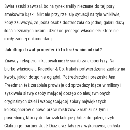
Świat sztuki zawrzał, bo na rynek trafiły nieznane do tej pory
smakowite kąski. Nikt nie przyjrzał się sytuacji na tyle wnikliwie,
żeby zauważyć, że jedna osoba dostarczała do jednej galerii dużą
ilość nieznanych nikomu dzieł od jednego właściciela, które nie
miały żadnej dokumentacji.
Jak długo trwał proceder i kto brał w nim udział?
Znawcy i eksperci inkasowali niezłe sumki za ekspertyzy. Na
biurko właściciela Knoedler & Co. trafiały potwierdzenia zapłaty na
kwoty, jakich dotąd nie oglądał. Pośredniczka i prezeska Ann
Freedman też zarabiała prowizje od sprzedaży idące w miliony i
zyskiwała sławę osoby mającej dostęp do nieujawnionych
oryginalnych dzieł i wzbogacającej zbiory największych
kolekcjonerów o nowe prace mistrzów. Zarabiali na tym i
pośrednicy, którzy dostarczali kolejne płótna do galerii, czyli
Glafira i jej partner José Diaz oraz fałszerz-wykonawca, chiński