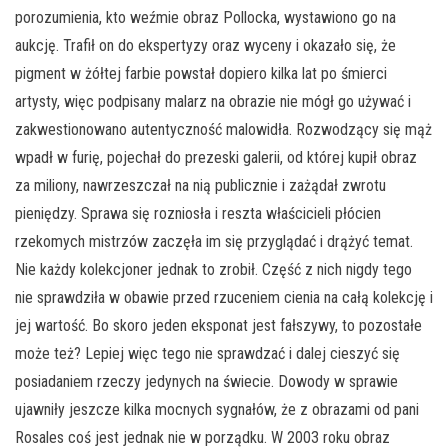
porozumienia, kto weźmie obraz Pollocka, wystawiono go na
aukcję. Trafił on do ekspertyzy oraz wyceny i okazało się, że
pigment w żółtej farbie powstał dopiero kilka lat po śmierci
artysty, więc podpisany malarz na obrazie nie mógł go używać i
zakwestionowano autentyczność malowidła. Rozwodzący się mąż
wpadł w furię, pojechał do prezeski galerii, od której kupił obraz
za miliony, nawrzeszczał na nią publicznie i zażądał zwrotu
pieniędzy. Sprawa się rozniosła i reszta właścicieli płócien
rzekomych mistrzów zaczęła im się przyglądać i drążyć temat.
Nie każdy kolekcjoner jednak to zrobił. Część z nich nigdy tego
nie sprawdziła w obawie przed rzuceniem cienia na całą kolekcję i
jej wartość. Bo skoro jeden eksponat jest fałszywy, to pozostałe
może też? Lepiej więc tego nie sprawdzać i dalej cieszyć się
posiadaniem rzeczy jedynych na świecie. Dowody w sprawie
ujawniły jeszcze kilka mocnych sygnałów, że z obrazami od pani
Rosales coś jest jednak nie w porządku. W 2003 roku obraz