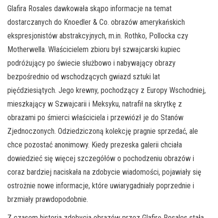
Glafira Rosales dawkowała skąpo informacje na temat
dostarczanych do Knoedler & Co. obrazów amerykańskich
ekspresjonistów abstrakcyjnych, m.in. Rothko, Pollocka czy
Motherwella. Właścicielem zbioru był szwajcarski kupiec
podróżujący po świecie służbowo i nabywający obrazy
bezpośrednio od wschodzących gwiazd sztuki lat
pięćdziesiątych. Jego krewny, pochodzący z Europy Wschodniej,
mieszkający w Szwajcarii i Meksyku, natrafił na skrytkę z
obrazami po śmierci właściciela i przewiózł je do Stanów
Zjednoczonych. Odziedziczoną kolekcję pragnie sprzedać, ale
chce pozostać anonimowy. Kiedy prezeska galerii chciała
dowiedzieć się więcej szczegółów o pochodzeniu obrazów i
coraz bardziej naciskała na zdobycie wiadomości, pojawiały się
ostrożnie nowe informacje, które uwiarygadniały poprzednie i
brzmiały prawdopodobnie.
Z czasem historia zdobycia obrazów przez Glafirę Rosales stała