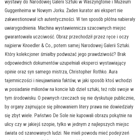
wystawy do Narodowej Galerii Sztuki w Waszyngtonie i Muzeum
Guggenheima w Nowym Jorku. Żaden kurator ani ekspert nie
zakwestionował ich autentyczności. W ten sposób płótna nabierały
uwiarygodnienia. Machina wystawiennicza szacownych miejsc
gwarantowała uczciwość. Obraz przechodził przez ręce i oczy
najpierw Knoedler & Co., potem samej Narodowej Galerii Sztuki.
Który kolekcjoner śmiałby podważać jego prawdziwość? Brak
odpowiednich dokumentów uzupełniali eksperci wystawiający
opinie oraz syn samego mistrza, Christopher Rothko. Aura
tajemniczości i nieujawniania faktów, w jaki sposób ktoś wchodzi
w posiadanie milionów na koncie lub dzieł sztuki, też robi swoje w
tym środowisku. O pewnych rzeczach się nie dyskutuje publicznie,
by organy zajmujące się pilnowaniem litery prawa nie dowiedziały
się zbyt wiele. Państwo De Sole nie kupowali obrazu pokątnie na
ulicy czy w jakiejś szopie, tylko w jednym z najlepszych miejsc
świata od szanowanych ludzi. Nie mieli powodu mieć podejrzeń