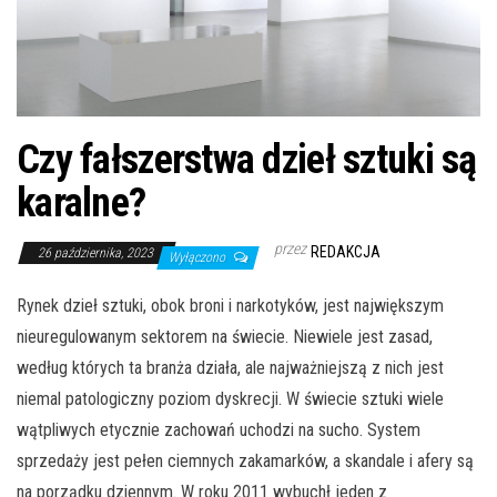
Czy fałszerstwa dzieł sztuki są
karalne?
przez
REDAKCJA
26 października, 2023
Wyłączono
Rynek dzieł sztuki, obok broni i narkotyków, jest największym
nieuregulowanym sektorem na świecie. Niewiele jest zasad,
według których ta branża działa, ale najważniejszą z nich jest
niemal patologiczny poziom dyskrecji. W świecie sztuki wiele
wątpliwych etycznie zachowań uchodzi na sucho. System
sprzedaży jest pełen ciemnych zakamarków, a skandale i afery są
na porządku dziennym. W roku 2011 wybuchł jeden z