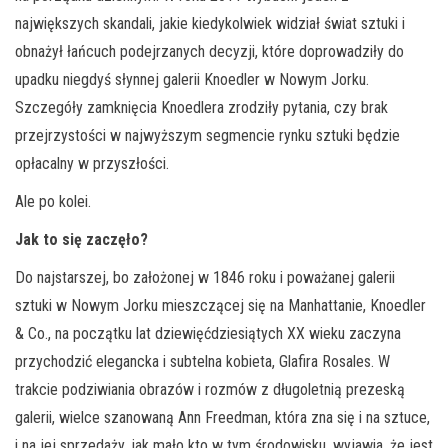
największych skandali, jakie kiedykolwiek widział świat sztuki i
obnażył łańcuch podejrzanych decyzji, które doprowadziły do
upadku niegdyś słynnej galerii Knoedler w Nowym Jorku.
Szczegóły zamknięcia Knoedlera zrodziły pytania, czy brak
przejrzystości w najwyższym segmencie rynku sztuki będzie
opłacalny w przyszłości.
Ale po kolei.
Jak to się zaczęło?
Do najstarszej, bo założonej w 1846 roku i poważanej galerii
sztuki w Nowym Jorku mieszczącej się na Manhattanie, Knoedler
& Co., na początku lat dziewięćdziesiątych XX wieku zaczyna
przychodzić elegancka i subtelna kobieta, Glafira Rosales. W
trakcie podziwiania obrazów i rozmów z długoletnią prezeską
galerii, wielce szanowaną Ann Freedman, która zna się i na sztuce,
i na jej sprzedaży, jak mało kto w tym środowisku, wyjawia, że jest