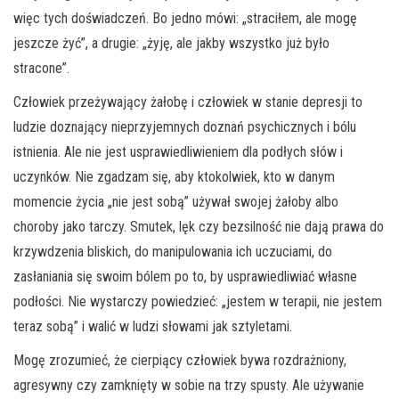
więc tych doświadczeń. Bo jedno mówi: „straciłem, ale mogę
jeszcze żyć”, a drugie: „żyję, ale jakby wszystko już było
stracone”.
Człowiek przeżywający żałobę i człowiek w stanie depresji to
ludzie doznający nieprzyjemnych doznań psychicznych i bólu
istnienia. Ale nie jest usprawiedliwieniem dla podłych słów i
uczynków. Nie zgadzam się, aby ktokolwiek, kto w danym
momencie życia „nie jest sobą” używał swojej żałoby albo
choroby jako tarczy. Smutek, lęk czy bezsilność nie dają prawa do
krzywdzenia bliskich, do manipulowania ich uczuciami, do
zasłaniania się swoim bólem po to, by usprawiedliwiać własne
podłości. Nie wystarczy powiedzieć: „jestem w terapii, nie jestem
teraz sobą” i walić w ludzi słowami jak sztyletami.
Mogę zrozumieć, że cierpiący człowiek bywa rozdrażniony,
agresywny czy zamknięty w sobie na trzy spusty. Ale używanie