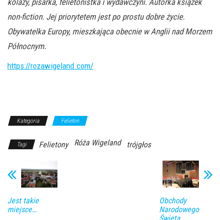
kolaży, pisarka, felietonistka i wydawczyni. Autorka książek
non-fiction. Jej priorytetem jest po prostu dobre życie.
Obywatelka Europy, mieszkająca obecnie w Anglii nad Morzem
Północnym.
https://rozawigeland.com/
Kategoria
Felieton
Róża Wigeland
Felietony
trójgłos
Tagi
Jest takie
Obchody
miejsce…
Narodowego
Święta