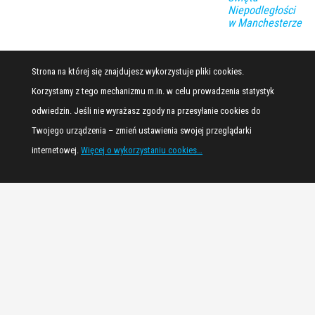
Niepodległości
w Manchesterze
Strona na której się znajdujesz wykorzystuje pliki cookies.
Korzystamy z tego mechanizmu m.in. w celu prowadzenia statystyk
odwiedzin. Jeśli nie wyrażasz zgody na przesyłanie cookies do
Twojego urządzenia – zmień ustawienia swojej przeglądarki
internetowej.
Więcej o wykorzystaniu cookies…
Dumnie wspierane przez
WordPress
|
Motyw:
Envo Magazine