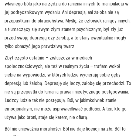
własnego bólu jako narzędzia do ranienia innych to manipulacja w
jej podręcznikowym wydaniu. Ani depresja, ani żałoba nie są
przepustkami do okrucieństwa. Myślę, że człowiek raniący innych,
a tłumaczący się swym złym stanem psychicznym, był zły już
przed swoją depresją czy żałobą, a te stany ewentualnie mogły
tylko obnażyć jego prawdziwą twarz.
Zbyt często ostatnio – zwłaszcza w mediach
społecznościowych, ale też w realnym życiu – trafiam wokół
siebie na wypowiedzi, w których ludzie wycierają sobie gęby
depresją lub żałobą. Depresję się leczy, żałobę się przechodzi. To
nie są przepustki do łamania prawa i nieetycznego postępowania.
Ludzcy ludzie tak nie postępują. Ból, w jakimkolwiek stanie
emocjonalnym, nie może usprawiedliwiać podłości. A ten, kto go
używa jako broni, staje się katem, nie ofiarą.
Ból nie unieważnia moralności. Ból nie daje licencji na zło. Ból to