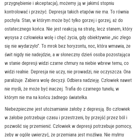
przygnębienie i akceptacja), możemy ją w jakimś stopniu
kontrolować i przeżyć. Depresja takich etapów nie ma. To równia
pochyła. Stan, w którym może być tylko gorzej i gorzej, aż do
ostatecznego końca. Nie jest reakcją na stratę, lecz stanem, który
wysysa z człowieka wolę i chęć życia, gdy obiektywnie „nic złego
się nie wydarzyło”. To mrok bez horyzontu, noc, która wmawia, że
świt nigdy nie nadejdzie, a w słoneczny dzień osoba pozostająca
w stanie depresji widzi czarne chmury na niebie wbrew temu, co
widzi realnie. Depresja nie uczy, nie prowadzi, nie oczyszcza. Ona
paraliżuje. Zabiera wolę decyzji. Odbiera nadzieję. Człowiek nawet
nie myśli, że może być inaczej. Trafia do czarnego tunelu, w
którym nie ma na końcu żadnego światełka.
Niebezpieczne jest utożsamianie żałoby z depresją. Bo człowiek
w żałobie potrzebuje czasu i przestrzeni, by przejść przez ból i
pozwolić się przemienić. Człowiek w depresji potrzebuje pomocy,
żeby w ogóle uwierzyć, że przemiana jest możliwa. Nie mylmy