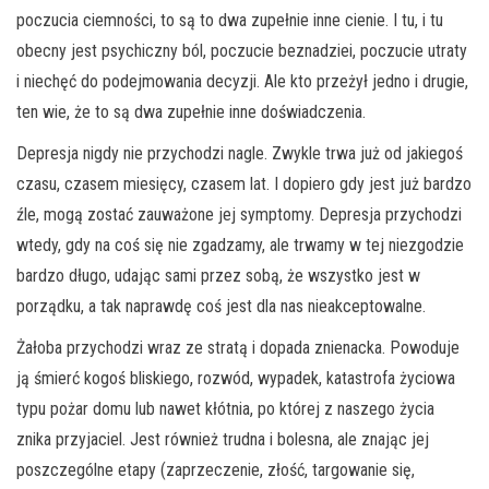
poczucia ciemności, to są to dwa zupełnie inne cienie. I tu, i tu
obecny jest psychiczny ból, poczucie beznadziei, poczucie utraty
i niechęć do podejmowania decyzji. Ale kto przeżył jedno i drugie,
ten wie, że to są dwa zupełnie inne doświadczenia.
Depresja nigdy nie przychodzi nagle. Zwykle trwa już od jakiegoś
czasu, czasem miesięcy, czasem lat. I dopiero gdy jest już bardzo
źle, mogą zostać zauważone jej symptomy. Depresja przychodzi
wtedy, gdy na coś się nie zgadzamy, ale trwamy w tej niezgodzie
bardzo długo, udając sami przez sobą, że wszystko jest w
porządku, a tak naprawdę coś jest dla nas nieakceptowalne.
Żałoba przychodzi wraz ze stratą i dopada znienacka. Powoduje
ją śmierć kogoś bliskiego, rozwód, wypadek, katastrofa życiowa
typu pożar domu lub nawet kłótnia, po której z naszego życia
znika przyjaciel. Jest również trudna i bolesna, ale znając jej
poszczególne etapy (zaprzeczenie, złość, targowanie się,