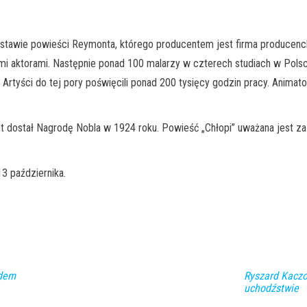
dstawie powieści Reymonta, którego producentem jest firma producen
ktorami. Następnie ponad 100 malarzy w czterech studiach w Polsce, n
e. Artyści do tej pory poświęcili ponad 200 tysięcy godzin pracy. Anima
ont dostał Nagrodę Nobla w 1924 roku. Powieść „Chłopi” uważana jest z
3 października.
ldem
Ryszard Kaczo
uchodźstwie