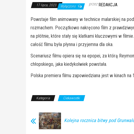
przez
REDAKCJA
17 lipca, 2023
Wyłączono
Powstaje film animowany w technice malarskiej na po
rozmachem. Początkowo nakręcono film z prawdziwymi a
na płótnie, które stały się klatkami kluczowymi w filmi
całość filmu była płynna i przyjemna dla oka.
Scenariusz filmu opiera się na epopei, za którą Reym
chłopskiego, jaka kiedykolwiek powstała.
Polska premiera filmu zapowiedziana jest w kinach na 1
Kategoria
Ciekawostki
Kolejna rocznica bitwy pod Grunwa