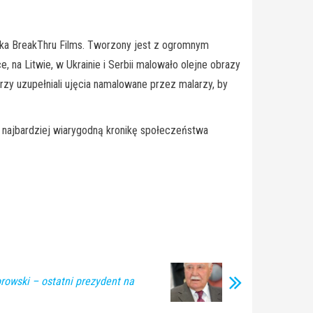
cka BreakThru Films. Tworzony jest z ogromnym
a Litwie, w Ukrainie i Serbii malowało olejne obrazy
torzy uzupełniali ujęcia namalowane przez malarzy, by
a najbardziej wiarygodną kronikę społeczeństwa
rowski – ostatni prezydent na