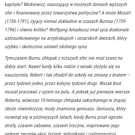
kapitału? Mickiewicz, nauczający w możnych domach wyższych
sfer i finansowany przez towarzystwa polityczne? A może Mozart
(1756-1791), żyjący niemal dokładnie w czasach Burnsa (1759-
1796) i równie krótko? Wolfgang Amadeusz miał ojca doskonale
ustosunkowanego na arcybiskupich i cesarskich dworach, który
szybko i skutecznie ustawił zdolnego syna.
Tymczasem Burns, chłopak z niższych sfer, nie miał szans na
dobry start. Nawet kiedy kilka rodzin z wioski złożyło się na
nauczyciela, Robert i tak chodził do szkoły na zmianę z bratem –
przez tydzień jeden, przez kolejny tydzień drugi. Wszak ktoś
musiał pracować z ojcem na polu. A jednak już pierwsze wiersze
Roberta, wówczas 10-letniego chłopaka zakochanego w żnącej
zboże rówieśniczce, miały znamiona geniuszu. Geniuszu, który
rozwinął się w późniejszych latach, kiedy Burns pisał ogniste
strofy, czasem zabawne, czasem liryczne, inspirowane jego
pełnym zwrotów akcji życiem, miłostkami i codziennością.