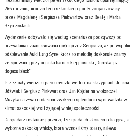
niezapomniany wieczór pełen szkockiego folkloru upamiętniający
266 rocznicę urodzin tego szkockiego poety zorganizowany
przez Magdalenę i Sergiusza Pinkwartów oraz Beatę i Marka
Szymańskich.
Wydarzenie odbywało się według scenariusza począwszy od
przywitania i zaanonsowania gości przez Sergiusza, aż po wspólne
odśpiewanie Auld Lang Syne, którą to melodię doskonale znamy
ze śpiewanej przy ognisku harcerskiej piosenki „Ogniska już
dogasa blask”.
Przez cały wieczór grało smyczkowe trio: na skrzypcach Joanna
Jóźwiak i Sergiusz Pinkwart oraz Jan Kojder na wiolonczeli.
Muzyka na żywo dodała niezwykłego splendoru i wprowadziła w
klimat szkockiej wsi i żyjącej w niej społeczności.
Gospodarz restauracji przyrządził i podał doskonałego haggisa, a
wyborną szkocką whisky, którą wznosiliśmy toasty, nalewał