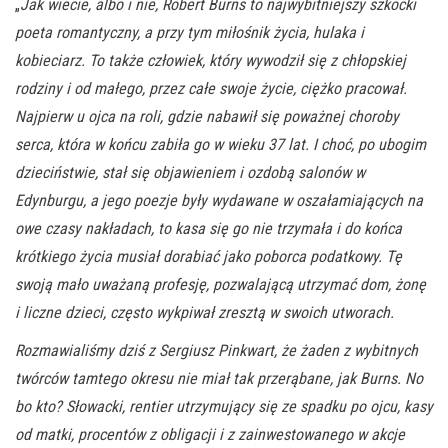
„
Jak wiecie, albo i nie, Robert Burns to najwybitniejszy szkocki
poeta romantyczny, a przy tym miłośnik życia, hulaka i
kobieciarz. To także człowiek, który wywodził się z chłopskiej
rodziny i od małego, przez całe swoje życie, ciężko pracował.
Najpierw u ojca na roli, gdzie nabawił się poważnej choroby
serca, która w końcu zabiła go w wieku 37 lat. I choć, po ubogim
dzieciństwie, stał się objawieniem i ozdobą salonów w
Edynburgu, a jego poezje były wydawane w oszałamiających na
owe czasy nakładach, to kasa się go nie trzymała i do końca
krótkiego życia musiał dorabiać jako poborca podatkowy. Tę
swoją mało uważaną profesję, pozwalającą utrzymać dom, żonę
i liczne dzieci, często wykpiwał zresztą w swoich utworach.
Rozmawialiśmy dziś z Sergiusz Pinkwart, że żaden z wybitnych
twórców tamtego okresu nie miał tak przerąbane, jak Burns. No
bo kto? Słowacki, rentier utrzymujący się ze spadku po ojcu, kasy
od matki, procentów z obligacji i z zainwestowanego w akcje