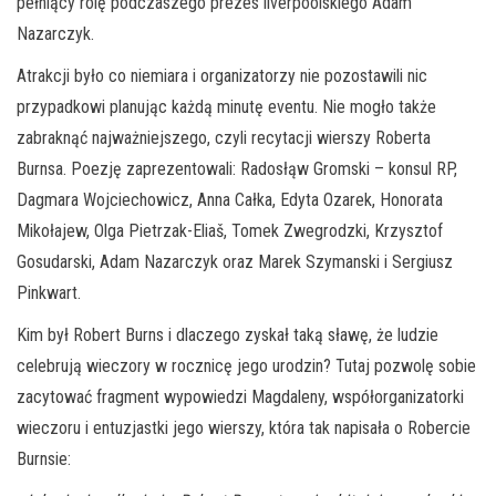
pełniący rolę podczaszego prezes liverpoolskiego Adam
Nazarczyk.
Atrakcji było co niemiara i organizatorzy nie pozostawili nic
przypadkowi planując każdą minutę eventu. Nie mogło także
zabraknąć najważniejszego, czyli recytacji wierszy Roberta
Burnsa. Poezję zaprezentowali: Radosłąw Gromski – konsul RP,
Dagmara Wojciechowicz, Anna Całka, Edyta Ozarek, Honorata
Mikołajew, Olga Pietrzak-Eliaš, Tomek Zwegrodzki, Krzysztof
Gosudarski, Adam Nazarczyk oraz Marek Szymanski i Sergiusz
Pinkwart.
Kim był Robert Burns i dlaczego zyskał taką sławę, że ludzie
celebrują wieczory w rocznicę jego urodzin? Tutaj pozwolę sobie
zacytować fragment wypowiedzi Magdaleny, współorganizatorki
wieczoru i entuzjastki jego wierszy, która tak napisała o Robercie
Burnsie: