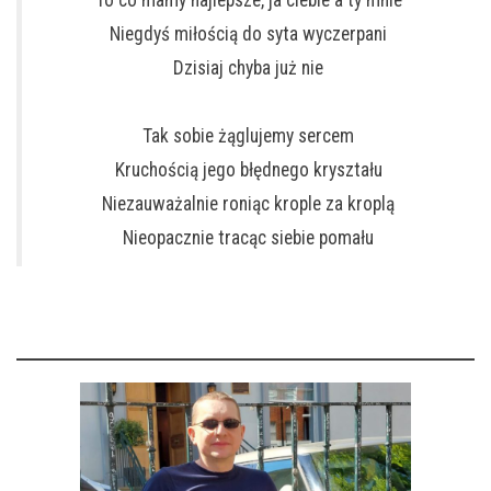
To co mamy najlepsze, ja ciebie a ty mnie
Niegdyś miłością do syta wyczerpani
Dzisiaj chyba już nie
Tak sobie żąglujemy sercem
Kruchością jego błędnego kryształu
Niezauważalnie roniąc krople za kroplą
Nieopacznie tracąc siebie pomału