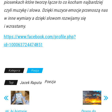
piosenkach które tworzę łącze to co kocham najbardziej
czyli muzykę i słowa. Dzięki muzyce emocje przenoszą nas
w inne wymiary a dzięki słowom rozwijamy się
i wzrastamy.
https://www.facebook.com/profile.php?
id=100063724474851
Kategoria
Poezja
Poezja
Jacek Raputa
Tagi
„Hi, hi historie
Droga do