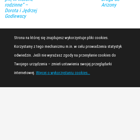
rodzinne” –
Arizony
Dorota i Jędrzej
Godlewscy
Strona na której się znajdujesz wykorzystuje pliki cookies.
Korzystamy z tego mechanizmu m.in. w celu prowadzenia statystyk
odwiedzin. Jeśli nie wyrażasz zgody na przesyłanie cookies do
Twojego urządzenia – zmień ustawienia swojej przeglądarki
internetowej.
Więcej o wykorzystaniu cookies…
Dumnie wspierane przez
WordPress
|
Motyw:
Envo Magazine