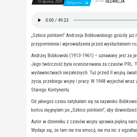
przez
REDAKCJA
15 stycznia, 2025
Wyłączono
„Szkice piórkiem” Andrzeja Bobkowskiego gościły już n
przypomnienia i wprowadzenia przed wysłuchaniem roz
Andrzej Bobkowski (1913-1961) – uznawany jest za jeden
Jego twórczość była ocenzurowana za czasów PRL. Tylko
wydawnictwach niezależnych. Tuż przed II wojną świato
życia, przebiegu wojny i pracy. W 1948 wyjechał wraz z
Starego Kontynentu.
Od jakiegoś czasu natykałam się na nazwisko Bobkowskie
końcu sięgnęłam po „Szkice piórkiem”, aby dowiedzieć 
Autor w dzienniku z czasów wojny uprawia piękną narrac
Wydaje się, że tam nie ma emocji, nie ma nic z egzalta