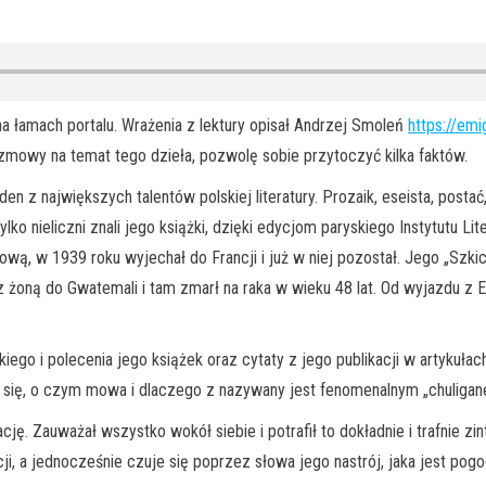
a łamach portalu. Wrażenia z lektury opisał Andrzej Smoleń
https://emi
mowy na temat tego dzieła, pozwolę sobie przytoczyć kilka faktów.
 z największych talentów polskiej literatury. Prozaik, eseista, postać, 
 nieliczni znali jego książki, dzięki edycjom paryskiego Instytutu Lit
wą, w 1939 roku wyjechał do Francji i już w niej pozostał. Jego „Szkic
 żoną do Gwatemali i tam zmarł na raka w wieku 48 lat. Od wyjazdu z Eur
go i polecenia jego książek oraz cytaty z jego publikacji w artykułach 
się, o czym mowa i dlaczego z nazywany jest fenomenalnym „chuliganem
ję. Zauważał wszystko wokół siebie i potrafił to dokładnie i trafnie zi
cji, a jednocześnie czuje się poprzez słowa jego nastrój, jaka jest pog