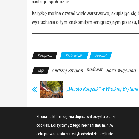
nastroje społeczne.
Książkę można czytać wielowarstwowo, skupiając się b
wysłuchania o tym znakomitym emigracyjnym pisarzu, któ
Kategoria
Klub książki
Podcast
podcast
Andrzej Smoleń
Róża Wigeland
Tagi
„Miasto Książek” w Wielkiej Brytanii
Strona na której się znajdujesz wykorzystuje pliki
cookies. Korzystamy z tego mechanizmu m.in. w
celu prowadzenia statystyk odwiedzin. Jeśli nie