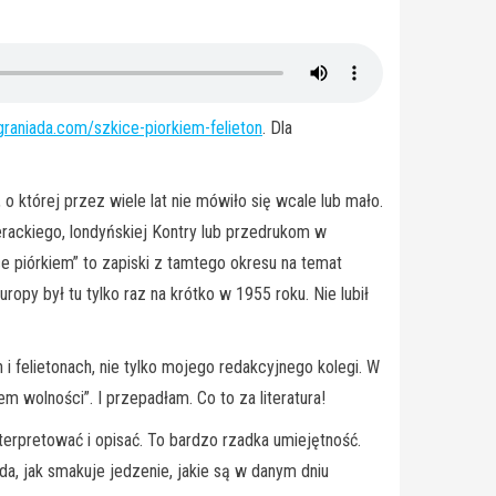
graniada.com/szkice-piorkiem-felieton
. Dla
o której przez wiele lat nie mówiło się wcale lub mało.
erackiego, londyńskiej Kontry lub przedrukom w
e piórkiem” to zapiski z tamtego okresu na temat
opy był tu tylko raz na krótko w 1955 roku. Nie lubił
i felietonach, nie tylko mojego redakcyjnego kolegi. W
 wolności”. I przepadłam. Co to za literatura!
nterpretować i opisać. To bardzo rzadka umiejętność.
oda, jak smakuje jedzenie, jakie są w danym dniu