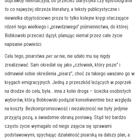
doprawdy nieintuicyjna, bo przecież diarystyka czy epistolografia
to co najwyżej obrzeża literatury, a teksty publicystyczne i
niewielka objętościowo proza to tylko kolejne kręgi otaczające
rdzeń tego wielkiego i „prawdziwego” piśmiennictwa, do której
Bobkowski przecież dążył, planując niemal przez całe życie
napisanie powieści.
Celu tego, pisarstwa
per se
nie, nie udało mu się nigdy
zrealizować. Sam określał się jako „człowiek, który pisze” i
odmawiał sobie określenia „pisarz”, choć za takiego uważano go w
kręgach emigracyjnych. Jedną z przeszkód leżących w poprzek
na drodze do celu, była… inna z kolei droga – ścieżka osobistych
wyborów, którą Bobkowski podążał konsekwentnie bez względu
na koszty. Bezkompromisowość i niezależność nie były jedynie
przyjętą pozą, a świadomie obraną postawą. Stąd też bardzo
często życie wymagało od niego zajęcia się sprawami
podstawowymi, spychając działalność pisarską na dalszy plan, a