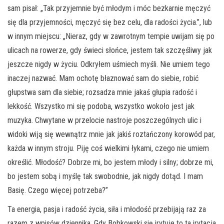
sam pisał: „Tak przyjemnie być młodym i móc bezkarnie męczyć
się dla przyjemności, męczyć się bez celu, dla radości życia.”, lub
w innym miejscu: „Nieraz, gdy w zawrotnym tempie uwijam się po
ulicach na rowerze, gdy świeci słońce, jestem tak szczęśliwy jak
jeszcze nigdy w życiu. Odkryłem uśmiech myśli. Nie umiem tego
inaczej nazwać. Mam ochotę błaznować sam do siebie, robić
głupstwa sam dla siebie; rozsadza mnie jakaś głupia radość i
lekkość. Wszystko mi się podoba, wszystko wokoło jest jak
muzyka. Chwytane w przelocie nastroje poszczególnych ulic i
widoki wiją się wewnątrz mnie jak jakiś roztańczony korowód par,
każda w innym stroju. Piję coś wielkimi łykami, czego nie umiem
określić. Młodość? Dobrze mi, bo jestem młody i silny; dobrze mi,
bo jestem sobą i myślę tak swobodnie, jak nigdy dotąd. I mam
Basię. Czego więcej potrzeba?”
Ta energia, pasja i radość życia, siła i młodość przebijają raz za
razem z wpisów dziennika. Gdy Bobkowski się irytuje to ta irytacja