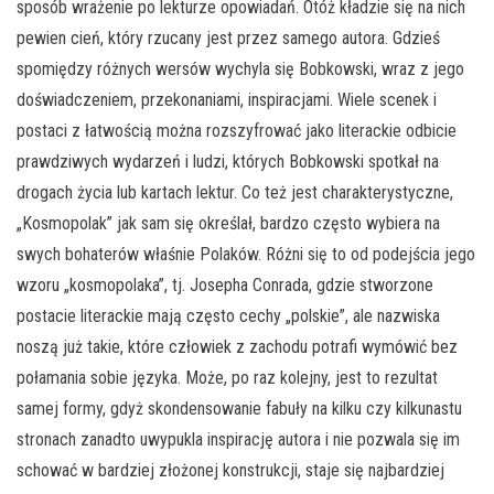
sposób wrażenie po lekturze opowiadań. Otóż kładzie się na nich
pewien cień, który rzucany jest przez samego autora. Gdzieś
spomiędzy różnych wersów wychyla się Bobkowski, wraz z jego
doświadczeniem, przekonaniami, inspiracjami. Wiele scenek i
postaci z łatwością można rozszyfrować jako literackie odbicie
prawdziwych wydarzeń i ludzi, których Bobkowski spotkał na
drogach życia lub kartach lektur. Co też jest charakterystyczne,
„Kosmopolak” jak sam się określał, bardzo często wybiera na
swych bohaterów właśnie Polaków. Różni się to od podejścia jego
wzoru „kosmopolaka”, tj. Josepha Conrada, gdzie stworzone
postacie literackie mają często cechy „polskie”, ale nazwiska
noszą już takie, które człowiek z zachodu potrafi wymówić bez
połamania sobie języka. Może, po raz kolejny, jest to rezultat
samej formy, gdyż skondensowanie fabuły na kilku czy kilkunastu
stronach zanadto uwypukla inspirację autora i nie pozwala się im
schować w bardziej złożonej konstrukcji, staje się najbardziej