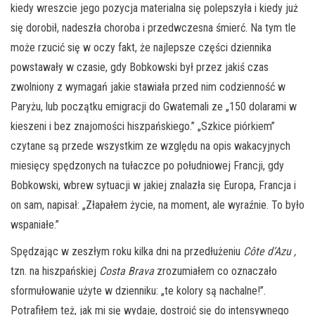
kiedy wreszcie jego pozycja materialna się polepszyła i kiedy już
się dorobił, nadeszła choroba i przedwczesna śmierć. Na tym tle
może rzucić się w oczy fakt, że najlepsze części dziennika
powstawały w czasie, gdy Bobkowski był przez jakiś czas
zwolniony z wymagań jakie stawiała przed nim codzienność w
Paryżu, lub początku emigracji do Gwatemali ze „150 dolarami w
kieszeni i bez znajomości hiszpańskiego.” „Szkice piórkiem”
czytane są przede wszystkim ze względu na opis wakacyjnych
miesięcy spędzonych na tułaczce po południowej Francji, gdy
Bobkowski, wbrew sytuacji w jakiej znalazła się Europa, Francja i
on sam, napisał: „Złapałem życie, na moment, ale wyraźnie. To było
wspaniałe.”
Spędzając w zeszłym roku kilka dni na przedłużeniu
Côte d’Azu
,
tzn. na hiszpańskiej
Costa Brava
zrozumiałem co oznaczało
sformułowanie użyte w dzienniku: „te kolory są nachalne!”.
Potrafiłem też, jak mi się wydaje, dostroić się do intensywnego