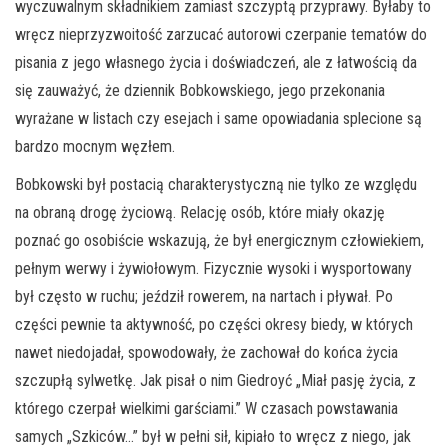
wyczuwalnym składnikiem zamiast szczyptą przyprawy. Byłaby to
wręcz nieprzyzwoitość zarzucać autorowi czerpanie tematów do
pisania z jego własnego życia i doświadczeń, ale z łatwością da
się zauważyć, że dziennik Bobkowskiego, jego przekonania
wyrażane w listach czy esejach i same opowiadania splecione są
bardzo mocnym węzłem.
Bobkowski był postacią charakterystyczną nie tylko ze względu
na obraną drogę życiową. Relację osób, które miały okazję
poznać go osobiście wskazują, że był energicznym człowiekiem,
pełnym werwy i żywiołowym. Fizycznie wysoki i wysportowany
był często w ruchu; jeździł rowerem, na nartach i pływał. Po
części pewnie ta aktywność, po części okresy biedy, w których
nawet niedojadał, spowodowały, że zachował do końca życia
szczupłą sylwetkę. Jak pisał o nim Giedroyć „Miał pasję życia, z
którego czerpał wielkimi garściami.” W czasach powstawania
samych „Szkiców…” był w pełni sił, kipiało to wręcz z niego, jak