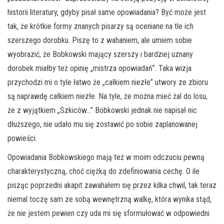
historii literatury, gdyby pisał same opowiadania? Być może jest
tak, że krótkie formy znanych pisarzy są oceniane na tle ich
szerszego dorobku. Piszę to z wahaniem, ale umiem sobie
wyobrazić, że Bobkowski mający szerszy i bardziej uznany
dorobek miałby też opinię „mistrza opowiadań”. Taka wizja
przychodzi mi o tyle łatwo że „całkiem niezłe” utwory ze zbioru
są naprawdę całkiem niezłe. Na tyle, że można mieć żal do losu,
że z wyjątkiem „Szkiców…” Bobkowski jednak nie napisał nic
dłuższego, nie udało mu się zostawić po sobie zaplanowanej
powieści.
Opowiadania Bobkowskiego mają też w moim odczuciu pewną
charakterystyczną, choć ciężką do zdefiniowania cechę. O ile
pisząc poprzedni akapit zawahałem się przez kilka chwil, tak teraz
niemal toczę sam ze sobą wewnętrzną walkę, która wynika stąd,
że nie jestem pewien czy uda mi się sformułować w odpowiedni