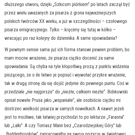
dłuższego utworu, dzięki „Szkicom piórkiem” po latach zaczął być
przez wielu uważanych za pisarza z grona najważniejszych
polskich twórców XX wieku, a już w szczególności – czołowego
pisarza emigracyjnego. Tylko – kręcimy się tutaj w kółko –
wracając po raz kolejny do dziennika. A same opowiadania?
W pewnym sensie sama już ich forma stanowi pewien problem, bo
mam mocne wrażenie, że pisarza ciężko docenić za same
opowiadania. Są chyba na tyle kłopotliwą prozą z punktu widzenia
piszącego, że o ile łatwo je popsuć i wywołać przykre wrażenie,
tak w drugą stronę da się dojść jedynie do pewnego puntu. Coś w
przedziale „nie najgorsze” do „niezłe, całkiem niezłe”. Bobkowski
opisał nowele Prusa jako „wspaniałe”, ale osobiście ciężko mi
dostrzec wielkość pisarza w samych nowelkach. A nawet jeżeli
jest to możliwe, tak łatwiej przychodzi to po lekturze „Faraona”
lub „Lalki”. A czy Tomasz Mann bez „Czarodziejskiej Góry” lub
„Buddenbrooków” zapracowałby na swoją pozycję w światowej