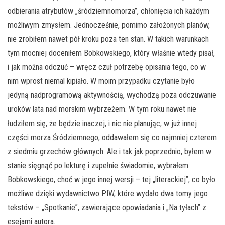
odbierania atrybutów „śródziemnomorza”, chłonięcia ich każdym
możliwym zmysłem. Jednocześnie, pomimo założonych planów,
nie zrobiłem nawet pół kroku poza ten stan. W takich warunkach
tym mocniej doceniłem Bobkowskiego, który właśnie wtedy pisał,
i jak można odczuć – wręcz czuł potrzebę opisania tego, co w
nim wprost niemal kipiało. W moim przypadku czytanie było
jedyną nadprogramową aktywnością, wychodzą poza odczuwanie
uroków lata nad morskim wybrzeżem. W tym roku nawet nie
łudziłem się, że będzie inaczej, i nic nie planując, w już innej
części morza Śródziemnego, oddawałem się co najmniej czterem
z siedmiu grzechów głównych. Ale i tak jak poprzednio, byłem w
stanie sięgnąć po lekturę i zupełnie świadomie, wybrałem
Bobkowskiego, choć w jego innej wersji – tej „literackiej”, co było
możliwe dzięki wydawnictwo PIW, które wydało dwa tomy jego
tekstów – „Spotkanie”, zawierające opowiadania i „Na tyłach” z
esejami autora.