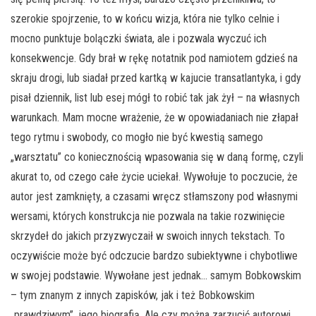
szerokie spojrzenie, to w końcu wizja, która nie tylko celnie i
mocno punktuje bolączki świata, ale i pozwala wyczuć ich
konsekwencje. Gdy brał w rękę notatnik pod namiotem gdzieś na
skraju drogi, lub siadał przed kartką w kajucie transatlantyka, i gdy
pisał dziennik, list lub esej mógł to robić tak jak żył – na własnych
warunkach. Mam mocne wrażenie, że w opowiadaniach nie złapał
tego rytmu i swobody, co mogło nie być kwestią samego
„warsztatu” co koniecznością wpasowania się w daną formę, czyli
akurat to, od czego całe życie uciekał. Wywołuje to poczucie, że
autor jest zamknięty, a czasami wręcz stłamszony pod własnymi
wersami, których konstrukcja nie pozwala na takie rozwinięcie
skrzydeł do jakich przyzwyczaił w swoich innych tekstach. To
oczywiście może być odczucie bardzo subiektywne i chybotliwe
w swojej podstawie. Wywołane jest jednak… samym Bobkowskim
– tym znanym z innych zapisków, jak i też Bobkowskim
„prawdziwym”, jego biografią. Ale czy można zarzucić autorowi,