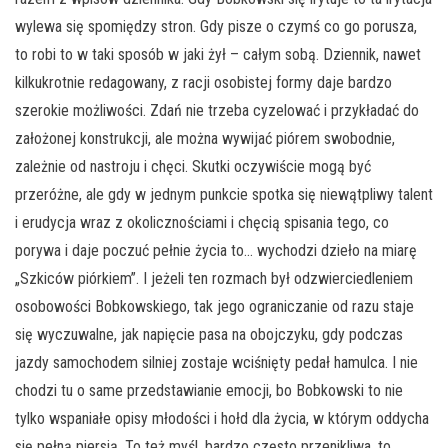
wylewa się spomiędzy stron. Gdy pisze o czymś co go porusza,
to robi to w taki sposób w jaki żył – całym sobą. Dziennik, nawet
kilkukrotnie redagowany, z racji osobistej formy daje bardzo
szerokie możliwości. Zdań nie trzeba cyzelować i przykładać do
założonej konstrukcji, ale można wywijać piórem swobodnie,
zależnie od nastroju i chęci. Skutki oczywiście mogą być
przeróżne, ale gdy w jednym punkcie spotka się niewątpliwy talent
i erudycja wraz z okolicznościami i chęcią spisania tego, co
porywa i daje poczuć pełnie życia to… wychodzi dzieło na miarę
„Szkiców piórkiem”. I jeżeli ten rozmach był odzwierciedleniem
osobowości Bobkowskiego, tak jego ograniczanie od razu staje
się wyczuwalne, jak napięcie pasa na obojczyku, gdy podczas
jazdy samochodem silniej zostaje wciśnięty pedał hamulca. I nie
chodzi tu o same przedstawianie emocji, bo Bobkowski to nie
tylko wspaniałe opisy młodości i hołd dla życia, w którym oddycha
się pełną piersią. To też myśl, bardzo często przenikliwa, to