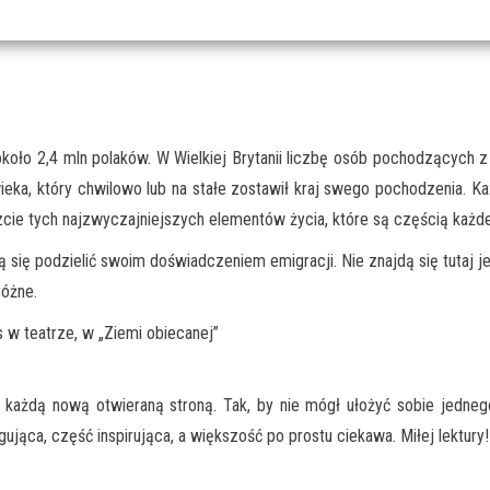
oło 2,4 mln polaków. W Wielkiej Brytanii liczbę osób pochodzących z P
ieka, który chwilowo lub na stałe zostawił kraj swego pochodzenia. Każ
zcie tych najzwyczajniejszych elementów życia, które są częścią każd
ą się podzielić swoim doświadczeniem emigracji. Nie znajdą się tutaj 
różne.
 w teatrze, w „Ziemi obiecanej”
z każdą nową otwieraną stroną. Tak, by nie mógł ułożyć sobie jed
gująca, część inspirująca, a większość po prostu ciekawa. Miłej lektury!