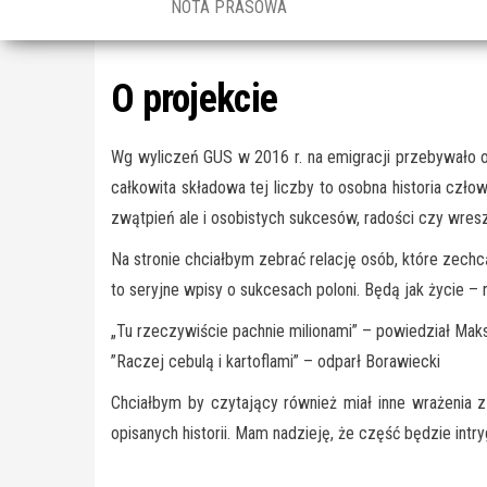
NOTA PRASOWA
O projekcie
Wg wyliczeń GUS w 2016 r. na emigracji przebywało ok
całkowita składowa tej liczby to osobna historia człow
zwątpień ale i osobistych sukcesów, radości czy wres
Na stronie chciałbym zebrać relację osób, które zechc
to seryjne wpisy o sukcesach poloni. Będą jak życie – 
„
Tu rzeczywiście pachnie milionami” – powiedział Maks
”
Raczej cebulą i kartoflami” – odparł Borawiecki
Chciałbym by czytający również miał inne wrażenia 
opisanych historii. Mam nadzieję, że część będzie intry