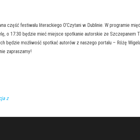
na część festiwalu literackiego O’Czytani w Dublinie. W programie międ
dzielę, o 17:30 będzie mieć miejsce spotkanie autorskie ze Szczepane
órych będzie możliwość spotkać autorów z naszego portalu – Różę Wigel
znie zapraszamy!
cja z