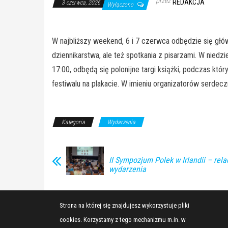
przez
REDAKCJA
3 czerwca, 2026
Wyłączono
W najbliższy weekend, 6 i 7 czerwca odbędzie się głów
dziennikarstwa, ale też spotkania z pisarzami. W nie
17:00, odbędą się polonijne targi książki, podczas kt
festiwalu na plakacie. W imieniu organizatorów serdec
Kategoria
Wydarzenia
II Sympozjum Polek w Irlandii – rela
wydarzenia
Strona na której się znajdujesz wykorzystuje pliki
cookies. Korzystamy z tego mechanizmu m.in. w