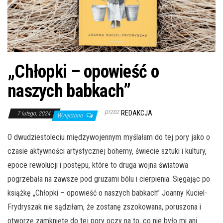
„Chłopki – opowieść o
naszych babkach”
przez
REDAKCJA
7 lutego, 2024
Wyłączono
O dwudziestoleciu międzywojennym myślałam do tej pory jako o
czasie aktywności artystycznej bohemy, świecie sztuki i kultury,
epoce rewolucji i postępu, które to druga wojna światowa
pogrzebała na zawsze pod gruzami bólu i cierpienia. Sięgając po
książkę „Chłopki – opowieść o naszych babkach” Joanny Kuciel-
Frydryszak nie sądziłam, że zostanę zszokowana, poruszona i
otworzę zamknięte do tej pory oczy na to, co nie było mi ani