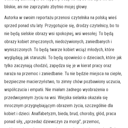
bliskie, ani nie zaprzątało zbytnio mojej głowy.
Autorka w swoim reportażu przenosi czytelnika na polską wieś
sprzed ponad stu laty. Przygotujcie się, drodzy czytelnicy, bo to
nie będą sielskie obrazy wsi spokojnej, wsi wesołej. To będą
obrazy kobiet zmęczonych, niedożywionych, zaniedbanych i
wyniszczonych. To będą twarze kobiet wciąż młodych, które
wyglądają jak staruszki. To będą opowieści o dzieciach, które jak
tylko zaczynają chodzić, zapędza się je w kierat pracy oraz
naraża na przemoc i zaniedbanie. Tu nie będzie miejsca na ciepłe,
bezpieczne macierzyństwo, to zimny chów pozbawiony uczucia,
współczucia i empatii. Nie miałam żadnego wyobrażenia o
przedwojennym życiu na wsi. Wiejska sielanka okazała się
mrocznym przygnębiającym obrazem życia, szczególnie dla
kobiet i dzieci. Analfabetyzm, bieda, brud, choroby, głód, praca
ponad siły, „sprzedaż dziewczyn za morgi”, przemoc,