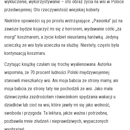
wykluczenie, wykorzystywanie – oto obraz życia na wsi w Polsce
przedwojennej. Oto rzeczywistość wiejskiej kobiety.
Niektóre opowieści są po prostu wstrząsające. „Pasionka” już na
zawsze będzie kojarzyć mi się z horrorem, wydawanie córki „za
morgi” koszmarem, a życie kobiet nieustanną harówką. Jedyną
ucieczką ze wsi była ucieczka na służbę. Niestety, często była
kontynuacją koszmaru.
Czytając książkę czułam się trochę wyalienowana. Autorka
wspomina, że 70 procent ludności Polski międzywojennej
stanowili mieszkańcy wsi. Ani moja babcia ze strony mamy, ani
moja babcia ze strony taty nie pochodzili ze wsi. Jako mała
dziewczynka zazdrościłam rówieśnikom spędzania wakacji u
dziadków lub cioć na wsi, które jawiły mi się jako wolność,
swoboda i przygoda. Ta lektura, jakże ważna i potrzebna,
pozbawiła mnie złudzeń i nieprawdziwych, wypaczonych
wyobrażeń.